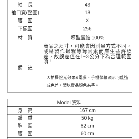
袖 長
43
袖口寬(整圈)
18
腰 圍
X
下擺圍
256
材 質
聚酯纖維 100%
商品之尺寸，可能會因測量方式不同，
或是製作過程等等因素而產生些許誤
差，故誤差值在
1~3
公分下為合理範圍
唷！
備 註
因拍攝燈光效果&電腦、手機螢幕顯示可能造
成色差，請以實品顏色為準。
Model 資料
身 高
167 cm
體 重
50 kg
胸 圍
82 cm
腰 圍
60 cm