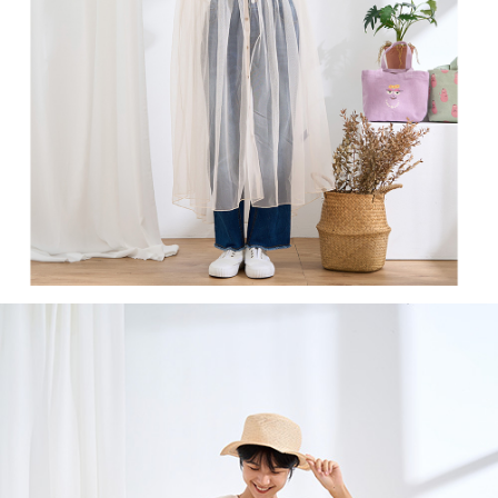
付款後全家取貨
結帳頁面，進行簡訊認證並確認金額後，即可完成結帳。
２．訂單成立數日內，您將收到繳費通知簡訊。
每筆NT$60，滿NT$1,800(含以上)免運費
３．收到繳費通知簡訊後14天內，點擊此簡訊中的連結，可透過四大超商／
ATM／網路銀行／等多元方式進行付款，方視為交易完成。
7-11取貨付款
※ 請注意：結帳手續完成當下不需立刻繳費，但若您需要取消訂單，請聯絡
每筆NT$60，滿NT$2,000(含以上)免運費
購買商品的店家。未經商家同意取消之訂單仍視為有效，需透過AFTEE先享
後付繳納相關費用。
付款後7-11取貨
※ 交易是否成功請以「AFTEE先享後付 」之結帳頁面顯示為準，若有關於
是否繳費成功／繳費後需取消欲退款等相關疑問，請聯繫「AFTEE先享後付
每筆NT$60，滿NT$2,000(含以上)免運費
客戶支援中心」
https://netprotections.freshdesk.com/support/home
黑貓宅急便(包裹尺寸60cm以下)
【注意事項】
１．透過由恩沛科技股份有限公司提供之「AFTEE先享後付」服務完成之交
每筆NT$100，滿NT$2,000(含以上)免運費
易，需依本服務之必要範圍內提供個人資料，並將交易相關給付款項請求債
權轉讓予恩沛科技股份有限公司。
黑貓宅急便(包裹尺寸90cm以下)
２．關於個人資料處理事宜，請瀏覽以下網址：
每筆NT$140，滿NT$2,000(含以上)免運費
https://aftee.tw/terms/#terms3
３．未成年的使用者請事先徵得法定代理人或監護人之同意方可使用
「AFTEE先享後付」，若未經同意申辦者引起之損失，本公司不負相關責
任。
４．使用「AFTEE先享後付」時，將依據個別帳號之用戶狀況，依本公司即
時審查核予不同之上限額度；若仍有額度不足之情形，本公司將視審查結果
請求用戶進行身份認證。
５．嚴禁一人註冊多個帳號或使用他人資訊註冊。若發現惡意使用之情形，
恩沛科技股份有限公司將有權停止該用戶之使用額度並採取法律行動。