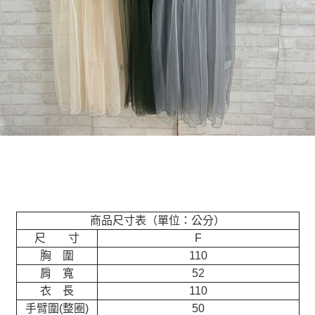
商品尺寸表（單位：公分）
尺 寸
F
胸 圍
110
肩 寬
52
衣 長
110
手臂圍(整圈)
50