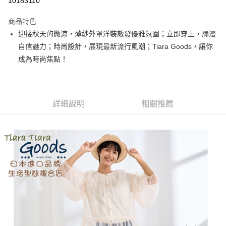
10183110
LINE Pay
商品特色
Apple Pay
迎接秋天的微涼，薄紗外罩洋裝散發優雅氛圍；立即穿上，瀰漫
自信魅力；時尚設計，展現最新流行風潮；Tiara Goods，讓你
街口支付
成為時尚焦點！
悠遊付
Google Pay
詳細說明
相關推薦
全盈+PAY
AFTEE先享後付
相關說明
【關於「AFTEE先享後付」】
ATM付款
AFTEE先享後付是「在收到商品之後才付款」的支付方式。 讓您購物簡單
便利好安心！
１．簡單：不需註冊會員、不需綁卡、不需儲值。
運送方式
２．便利：只要手機號碼，簡訊認證，即可結帳。
３．安心：先確認商品／服務後，再付款。
全家取貨付款
每筆NT$60，滿NT$1,800(含以上)免運費
【「AFTEE先享後付」結帳流程】
１．於結帳方式選擇「AFTEE先享後付」後，將跳轉至「AFTEE先享後付」