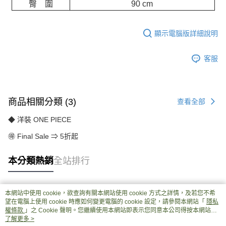
臀 圍
90 cm
顯示電腦版詳細說明
客服
商品相關分類 (3)
查看全部
◆ 洋裝 ONE PIECE
🉐 Final Sale ⇒ 5折起
本分類熱銷
全站排行
本網站中使用 cookie，欲查詢有關本網站使用 cookie 方式之詳情，及若您不希
熱門標籤
望在電腦上使用 cookie 時應如何變更電腦的 cookie 設定，請參閱本網站「
隱私
權條款
」之 Cookie 聲明。您繼續使用本網站即表示您同意本公司得按本網站使
用條款之 Cookie 聲明使用 cookie。
了解更多 >