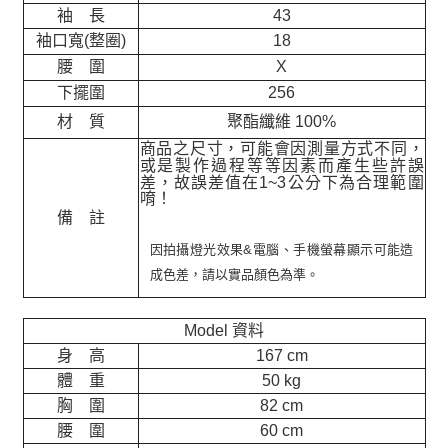
袖 長
43
袖口寬(整圈)
18
腰 圍
X
下擺圍
256
材 質
聚酯纖維 100%
商品之尺寸，可能會因測量方式不同，
或是製作過程等等因素而產生些許誤
差，故誤差值在
1~3
公分下為合理範圍
唷！
備 註
因拍攝燈光效果&電腦、手機螢幕顯示可能造
成色差，請以實品顏色為準。
Model 資料
身 高
167 cm
體 重
50 kg
胸 圍
82 cm
腰 圍
60 cm