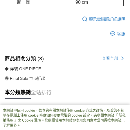
臀 圍
90 cm
顯示電腦版詳細說明
客服
商品相關分類 (3)
查看全部
◆ 洋裝 ONE PIECE
🉐 Final Sale ⇒ 5折起
本分類熱銷
全站排行
本網站中使用 cookie，欲查詢有關本網站使用 cookie 方式之詳情，及若您不希
熱門標籤
望在電腦上使用 cookie 時應如何變更電腦的 cookie 設定，請參閱本網站「
隱私
權條款
」之 Cookie 聲明。您繼續使用本網站即表示您同意本公司得按本網站使
用條款之 Cookie 聲明使用 cookie。
了解更多 >