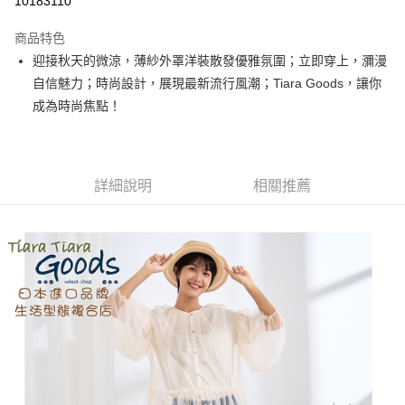
10183110
LINE Pay
商品特色
Apple Pay
迎接秋天的微涼，薄紗外罩洋裝散發優雅氛圍；立即穿上，瀰漫
自信魅力；時尚設計，展現最新流行風潮；Tiara Goods，讓你
街口支付
成為時尚焦點！
悠遊付
Google Pay
詳細說明
相關推薦
全盈+PAY
AFTEE先享後付
相關說明
【關於「AFTEE先享後付」】
ATM付款
AFTEE先享後付是「在收到商品之後才付款」的支付方式。 讓您購物簡單
便利好安心！
１．簡單：不需註冊會員、不需綁卡、不需儲值。
運送方式
２．便利：只要手機號碼，簡訊認證，即可結帳。
３．安心：先確認商品／服務後，再付款。
全家取貨付款
每筆NT$60，滿NT$1,800(含以上)免運費
【「AFTEE先享後付」結帳流程】
１．於結帳方式選擇「AFTEE先享後付」後，將跳轉至「AFTEE先享後付」