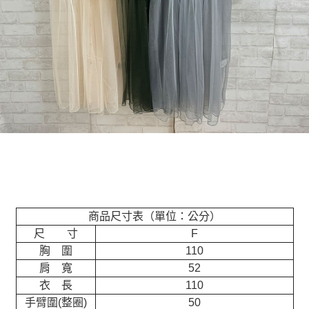
商品尺寸表（單位：公分）
尺 寸
F
胸 圍
110
肩 寬
52
衣 長
110
手臂圍(整圈)
50