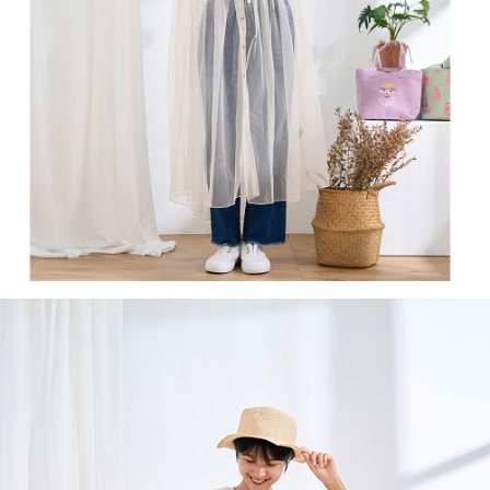
付款後全家取貨
結帳頁面，進行簡訊認證並確認金額後，即可完成結帳。
２．訂單成立數日內，您將收到繳費通知簡訊。
每筆NT$60，滿NT$1,800(含以上)免運費
３．收到繳費通知簡訊後14天內，點擊此簡訊中的連結，可透過四大超商／
ATM／網路銀行／等多元方式進行付款，方視為交易完成。
7-11取貨付款
※ 請注意：結帳手續完成當下不需立刻繳費，但若您需要取消訂單，請聯絡
每筆NT$60，滿NT$2,000(含以上)免運費
購買商品的店家。未經商家同意取消之訂單仍視為有效，需透過AFTEE先享
後付繳納相關費用。
付款後7-11取貨
※ 交易是否成功請以「AFTEE先享後付 」之結帳頁面顯示為準，若有關於
是否繳費成功／繳費後需取消欲退款等相關疑問，請聯繫「AFTEE先享後付
每筆NT$60，滿NT$2,000(含以上)免運費
客戶支援中心」
https://netprotections.freshdesk.com/support/home
黑貓宅急便(包裹尺寸60cm以下)
【注意事項】
１．透過由恩沛科技股份有限公司提供之「AFTEE先享後付」服務完成之交
每筆NT$100，滿NT$2,000(含以上)免運費
易，需依本服務之必要範圍內提供個人資料，並將交易相關給付款項請求債
權轉讓予恩沛科技股份有限公司。
黑貓宅急便(包裹尺寸90cm以下)
２．關於個人資料處理事宜，請瀏覽以下網址：
每筆NT$140，滿NT$2,000(含以上)免運費
https://aftee.tw/terms/#terms3
３．未成年的使用者請事先徵得法定代理人或監護人之同意方可使用
「AFTEE先享後付」，若未經同意申辦者引起之損失，本公司不負相關責
任。
４．使用「AFTEE先享後付」時，將依據個別帳號之用戶狀況，依本公司即
時審查核予不同之上限額度；若仍有額度不足之情形，本公司將視審查結果
請求用戶進行身份認證。
５．嚴禁一人註冊多個帳號或使用他人資訊註冊。若發現惡意使用之情形，
恩沛科技股份有限公司將有權停止該用戶之使用額度並採取法律行動。