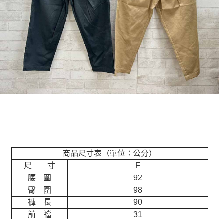
商品尺寸表（單位：公分）
尺 寸
F
腰 圍
92
臀 圍
98
褲 長
90
前 襠
31