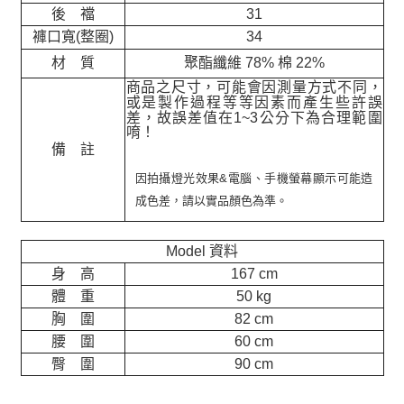
後 襠
31
褲口寬(整圈)
34
材 質
聚酯纖維 78% 棉 22%
商品之尺寸，可能會因測量方式不同，
或是製作過程等等因素而產生些許誤
差，故誤差值在
1~3
公分下為合理範圍
唷！
備 註
因拍攝燈光效果&電腦、手機螢幕顯示可能造
成色差，請以實品顏色為準。
Model 資料
身 高
167 cm
體 重
50 kg
胸 圍
82 cm
腰 圍
60 cm
臀 圍
90 cm