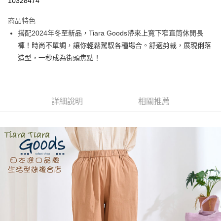
10328474
LINE Pay
商品特色
Apple Pay
搭配2024年冬至新品，Tiara Goods帶來上寬下窄直筒休閒長
褲！時尚不單調，讓你輕鬆駕馭各種場合。舒適剪裁，展現俐落
街口支付
造型，一秒成為街頭焦點！
悠遊付
Google Pay
詳細說明
相關推薦
全盈+PAY
AFTEE先享後付
相關說明
【關於「AFTEE先享後付」】
ATM付款
AFTEE先享後付是「在收到商品之後才付款」的支付方式。 讓您購物簡單
便利好安心！
１．簡單：不需註冊會員、不需綁卡、不需儲值。
運送方式
２．便利：只要手機號碼，簡訊認證，即可結帳。
３．安心：先確認商品／服務後，再付款。
全家取貨付款
每筆NT$60，滿NT$1,800(含以上)免運費
【「AFTEE先享後付」結帳流程】
１．於結帳方式選擇「AFTEE先享後付」後，將跳轉至「AFTEE先享後付」