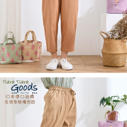
付款後全家取貨
結帳頁面，進行簡訊認證並確認金額後，即可完成結帳。
２．訂單成立數日內，您將收到繳費通知簡訊。
每筆NT$60，滿NT$1,800(含以上)免運費
３．收到繳費通知簡訊後14天內，點擊此簡訊中的連結，可透過四大超商／
ATM／網路銀行／等多元方式進行付款，方視為交易完成。
7-11取貨付款
※ 請注意：結帳手續完成當下不需立刻繳費，但若您需要取消訂單，請聯絡
每筆NT$60，滿NT$2,000(含以上)免運費
購買商品的店家。未經商家同意取消之訂單仍視為有效，需透過AFTEE先享
後付繳納相關費用。
付款後7-11取貨
※ 交易是否成功請以「AFTEE先享後付 」之結帳頁面顯示為準，若有關於
是否繳費成功／繳費後需取消欲退款等相關疑問，請聯繫「AFTEE先享後付
每筆NT$60，滿NT$2,000(含以上)免運費
客戶支援中心」
https://netprotections.freshdesk.com/support/home
黑貓宅急便(包裹尺寸60cm以下)
【注意事項】
１．透過由恩沛科技股份有限公司提供之「AFTEE先享後付」服務完成之交
每筆NT$100，滿NT$2,000(含以上)免運費
易，需依本服務之必要範圍內提供個人資料，並將交易相關給付款項請求債
權轉讓予恩沛科技股份有限公司。
黑貓宅急便(包裹尺寸90cm以下)
２．關於個人資料處理事宜，請瀏覽以下網址：
每筆NT$140，滿NT$2,000(含以上)免運費
https://aftee.tw/terms/#terms3
３．未成年的使用者請事先徵得法定代理人或監護人之同意方可使用
「AFTEE先享後付」，若未經同意申辦者引起之損失，本公司不負相關責
任。
４．使用「AFTEE先享後付」時，將依據個別帳號之用戶狀況，依本公司即
時審查核予不同之上限額度；若仍有額度不足之情形，本公司將視審查結果
請求用戶進行身份認證。
５．嚴禁一人註冊多個帳號或使用他人資訊註冊。若發現惡意使用之情形，
恩沛科技股份有限公司將有權停止該用戶之使用額度並採取法律行動。