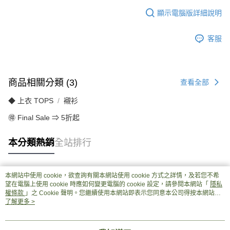
顯示電腦版詳細說明
客服
商品相關分類 (3)
查看全部
◆ 上衣 TOPS
襯衫
🉐 Final Sale ⇒ 5折起
本分類熱銷
全站排行
本網站中使用 cookie，欲查詢有關本網站使用 cookie 方式之詳情，及若您不希
熱門標籤
望在電腦上使用 cookie 時應如何變更電腦的 cookie 設定，請參閱本網站「
隱私
權條款
」之 Cookie 聲明。您繼續使用本網站即表示您同意本公司得按本網站使
用條款之 Cookie 聲明使用 cookie。
了解更多 >