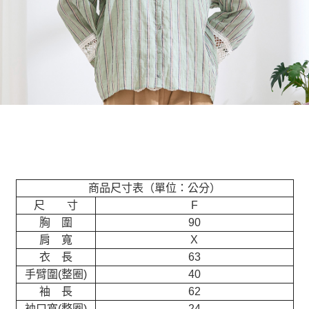
商品尺寸表（單位：公分）
尺 寸
F
胸 圍
90
肩 寬
X
衣 長
63
手臂圍(整圈)
40
袖 長
62
袖口寬(整圈)
24