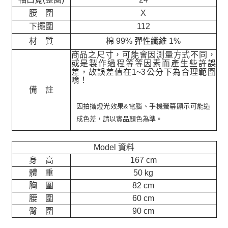
腰 圍
X
下擺圍
112
材 質
棉 99% 彈性纖維 1%
商品之尺寸，可能會因測量方式不同，
或是製作過程等等因素而產生些許誤
差，故誤差值在
1~3
公分下為合理範圍
唷！
備 註
因拍攝燈光效果&電腦、手機螢幕顯示可能造
成色差，請以實品顏色為準。
Model 資料
身 高
167 cm
體 重
50 kg
胸 圍
82 cm
腰 圍
60 cm
臀 圍
90 cm