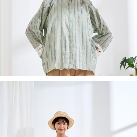
付款後全家取貨
結帳頁面，進行簡訊認證並確認金額後，即可完成結帳。
２．訂單成立數日內，您將收到繳費通知簡訊。
每筆NT$60，滿NT$1,800(含以上)免運費
３．收到繳費通知簡訊後14天內，點擊此簡訊中的連結，可透過四大超商／
ATM／網路銀行／等多元方式進行付款，方視為交易完成。
7-11取貨付款
※ 請注意：結帳手續完成當下不需立刻繳費，但若您需要取消訂單，請聯絡
每筆NT$60，滿NT$2,000(含以上)免運費
購買商品的店家。未經商家同意取消之訂單仍視為有效，需透過AFTEE先享
後付繳納相關費用。
付款後7-11取貨
※ 交易是否成功請以「AFTEE先享後付 」之結帳頁面顯示為準，若有關於
是否繳費成功／繳費後需取消欲退款等相關疑問，請聯繫「AFTEE先享後付
每筆NT$60，滿NT$2,000(含以上)免運費
客戶支援中心」
https://netprotections.freshdesk.com/support/home
黑貓宅急便(包裹尺寸60cm以下)
【注意事項】
１．透過由恩沛科技股份有限公司提供之「AFTEE先享後付」服務完成之交
每筆NT$100，滿NT$2,000(含以上)免運費
易，需依本服務之必要範圍內提供個人資料，並將交易相關給付款項請求債
權轉讓予恩沛科技股份有限公司。
黑貓宅急便(包裹尺寸90cm以下)
２．關於個人資料處理事宜，請瀏覽以下網址：
每筆NT$140，滿NT$2,000(含以上)免運費
https://aftee.tw/terms/#terms3
３．未成年的使用者請事先徵得法定代理人或監護人之同意方可使用
「AFTEE先享後付」，若未經同意申辦者引起之損失，本公司不負相關責
任。
４．使用「AFTEE先享後付」時，將依據個別帳號之用戶狀況，依本公司即
時審查核予不同之上限額度；若仍有額度不足之情形，本公司將視審查結果
請求用戶進行身份認證。
５．嚴禁一人註冊多個帳號或使用他人資訊註冊。若發現惡意使用之情形，
恩沛科技股份有限公司將有權停止該用戶之使用額度並採取法律行動。