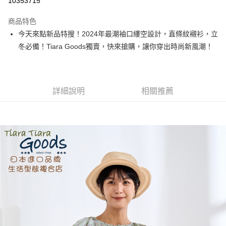
10353715
LINE Pay
商品特色
Apple Pay
今天來點新品特搜！2024年最潮袖口縷空設計，直條紋襯衫，立
冬必備！Tiara Goods獨賣，快來搶購，讓你穿出時尚新風潮！
街口支付
悠遊付
Google Pay
詳細說明
相關推薦
全盈+PAY
AFTEE先享後付
相關說明
【關於「AFTEE先享後付」】
ATM付款
AFTEE先享後付是「在收到商品之後才付款」的支付方式。 讓您購物簡單
便利好安心！
１．簡單：不需註冊會員、不需綁卡、不需儲值。
運送方式
２．便利：只要手機號碼，簡訊認證，即可結帳。
３．安心：先確認商品／服務後，再付款。
全家取貨付款
每筆NT$60，滿NT$1,800(含以上)免運費
【「AFTEE先享後付」結帳流程】
１．於結帳方式選擇「AFTEE先享後付」後，將跳轉至「AFTEE先享後付」