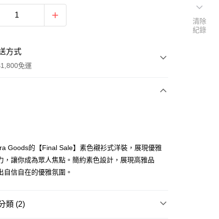
清除
紀錄
送方式
1,800免運
次付款
付款
ara Goods的【Final Sale】素色襯衫式洋裝，展現優雅
力，讓你成為眾人焦點。簡約素色設計，展現高雅品
出自信自在的優雅氛圍。
類 (2)
y