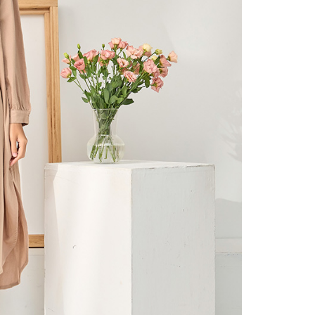
0，滿NT$2,000(含以上)免運費
項】
(包裹尺寸60cm以下)
恩沛科技股份有限公司提供之「AFTEE先享後付」服務完成之
依本服務之必要範圍內提供個人資料，並將交易相關給付款項請
00，滿NT$2,000(含以上)免運費
讓予恩沛科技股份有限公司。
個人資料處理事宜，請瀏覽以下網址：
(包裹尺寸90cm以下)
ee.tw/terms/#terms3
40，滿NT$2,000(含以上)免運費
年的使用者請事先徵得法定代理人或監護人之同意方可使用
E先享後付」，若未經同意申辦者引起之損失，本公司不負相關責
AFTEE先享後付」時，將依據個別帳號之用戶狀況，依本公司
核予不同之上限額度；若仍有額度不足之情形，本公司將視審查
用戶進行身份認證。
一人註冊多個帳號或使用他人資訊註冊。若發現惡意使用之情
科技股份有限公司將有權停止該用戶之使用額度並採取法律行