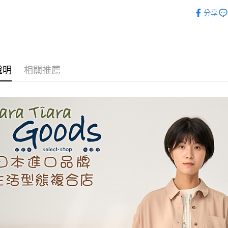
◆ 洋裝 ON
分享
全盈+PAY
🉐 Final 
AFTEE先
相關說明
【關於「A
ATM付款
AFTEE
說明
相關推薦
便利好安
１．簡單
２．便利
運送方式
３．安心
全家取貨
【「AFT
每筆NT$6
１．於結帳
付」結帳
付款後全
２．訂單
３．收到繳
每筆NT$6
／ATM／
※ 請注意
7-11取貨
絡購買商品
先享後付
每筆NT$6
※ 交易是
是否繳費成
付款後7-1
付客戶支