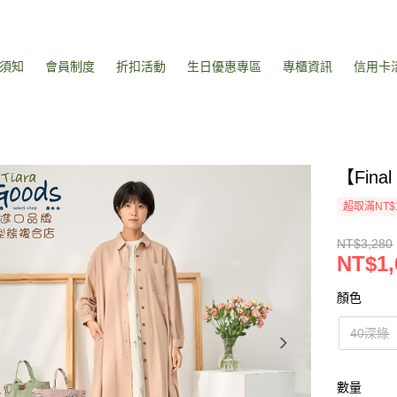
須知
會員制度
折扣活動
生日優惠專區
專櫃資訊
信用卡
【Fin
超取滿NT$
NT$3,280
NT$1,
顏色
40深綠
數量