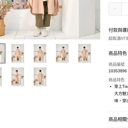
付款與運
超取滿NT$
付款方式
商品特色
信用卡一
商品編號
10353896
超商取貨
商品特色
LINE Pay
穿上Ti
大方魅
Apple Pay
味，穿
街口支付
悠遊付
商品相關分
Google Pa