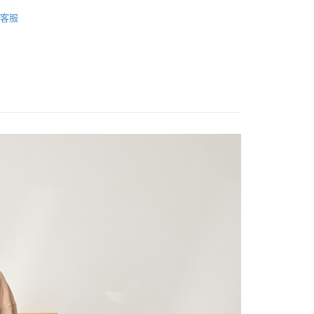
E PIECE
客服
Sale ⇒ 5折起
享後付
FTEE先享後付」】
先享後付是「在收到商品之後才付款」的支付方式。 讓您購物簡單
心！
：不需註冊會員、不需綁卡、不需儲值。
：只要手機號碼，簡訊認證，即可結帳。
：先確認商品／服務後，再付款。
付款
EE先享後付」結帳流程】
0，滿NT$1,800(含以上)免運費
方式選擇「AFTEE先享後付」後，將跳轉至「AFTEE先享後
頁面，進行簡訊認證並確認金額後，即可完成結帳。
家取貨
成立數日內，您將收到繳費通知簡訊。
費通知簡訊後14天內，點擊此簡訊中的連結，可透過四大超商
0，滿NT$1,800(含以上)免運費
網路銀行／等多元方式進行付款，方視為交易完成。
：結帳手續完成當下不需立刻繳費，但若您需要取消訂單，請聯
付款
的店家。未經商家同意取消之訂單仍視為有效，需透過AFTEE
繳納相關費用。
0，滿NT$2,000(含以上)免運費
否成功請以「AFTEE先享後付 」之結帳頁面顯示為準，若有關於
功／繳費後需取消欲退款等相關疑問，請聯繫「AFTEE先享後
1取貨
援中心」
https://netprotections.freshdesk.com/support/home