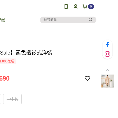
0
活動
al Sale】素色襯衫式洋裝
1,800免運
690
60卡其