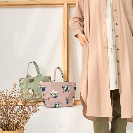
每筆NT$6
【注意事
黑貓宅急便
１．透過由
交易，需
每筆NT$1
求債權轉
２．關於
黑貓宅急便
https://aft
每筆NT$1
３．未成
「AFTE
任。
４．使用「
即時審查
結果請求
５．嚴禁
形，恩沛
動。