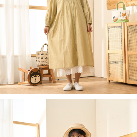
付款後全家取貨
結帳頁面，進行簡訊認證並確認金額後，即可完成結帳。
２．訂單成立數日內，您將收到繳費通知簡訊。
每筆NT$60，滿NT$1,800(含以上)免運費
３．收到繳費通知簡訊後14天內，點擊此簡訊中的連結，可透過四大超商／
ATM／網路銀行／等多元方式進行付款，方視為交易完成。
7-11取貨付款
※ 請注意：結帳手續完成當下不需立刻繳費，但若您需要取消訂單，請聯絡
每筆NT$60，滿NT$2,000(含以上)免運費
購買商品的店家。未經商家同意取消之訂單仍視為有效，需透過AFTEE先享
後付繳納相關費用。
付款後7-11取貨
※ 交易是否成功請以「AFTEE先享後付 」之結帳頁面顯示為準，若有關於
是否繳費成功／繳費後需取消欲退款等相關疑問，請聯繫「AFTEE先享後付
每筆NT$60，滿NT$2,000(含以上)免運費
客戶支援中心」
https://netprotections.freshdesk.com/support/home
黑貓宅急便(包裹尺寸60cm以下)
【注意事項】
１．透過由恩沛科技股份有限公司提供之「AFTEE先享後付」服務完成之交
每筆NT$100，滿NT$2,000(含以上)免運費
易，需依本服務之必要範圍內提供個人資料，並將交易相關給付款項請求債
權轉讓予恩沛科技股份有限公司。
黑貓宅急便(包裹尺寸90cm以下)
２．關於個人資料處理事宜，請瀏覽以下網址：
每筆NT$140，滿NT$2,000(含以上)免運費
https://aftee.tw/terms/#terms3
３．未成年的使用者請事先徵得法定代理人或監護人之同意方可使用
「AFTEE先享後付」，若未經同意申辦者引起之損失，本公司不負相關責
任。
４．使用「AFTEE先享後付」時，將依據個別帳號之用戶狀況，依本公司即
時審查核予不同之上限額度；若仍有額度不足之情形，本公司將視審查結果
請求用戶進行身份認證。
５．嚴禁一人註冊多個帳號或使用他人資訊註冊。若發現惡意使用之情形，
恩沛科技股份有限公司將有權停止該用戶之使用額度並採取法律行動。