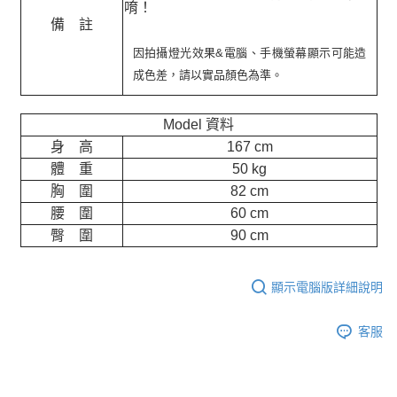
唷！
備 註
因拍攝燈光效果&電腦、手機螢幕顯示可能造
成色差，請以實品顏色為準。
Model 資料
身 高
167 cm
體 重
50 kg
胸 圍
82 cm
腰 圍
60 cm
臀 圍
90 cm
顯示電腦版詳細說明
客服