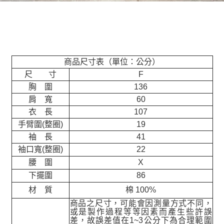
商品尺寸表（單位：公分）
尺 寸
F
胸 圍
136
肩 寬
60
衣 長
107
手臂圍(整圈)
19
袖 長
41
袖口寬(整圈)
22
腰 圍
X
下擺圍
86
材 質
棉 100%
商品之尺寸，可能會因測量方式不同，
或是製作過程等等因素而產生些許誤
差，故誤差值在
1~3
公分下為合理範圍