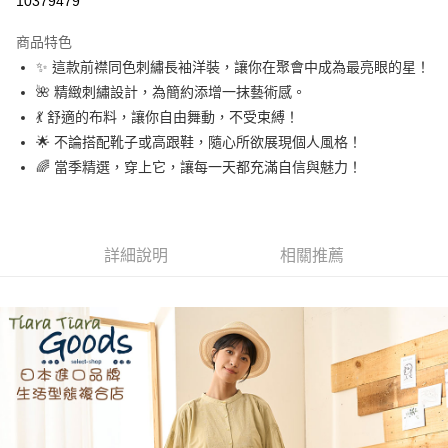
10379479
LINE Pay
商品特色
Apple Pay
✨ 這款前襟同色刺繡長袖洋裝，讓你在聚會中成為最亮眼的星！
🌺 精緻刺繡設計，為簡約添增一抹藝術感。
街口支付
💃 舒適的布料，讓你自由舞動，不受束縛！
悠遊付
🌟 不論搭配靴子或高跟鞋，隨心所欲展現個人風格！
🌈 當季精選，穿上它，讓每一天都充滿自信與魅力！
Google Pay
全盈+PAY
AFTEE先享後付
詳細說明
相關推薦
相關說明
【關於「AFTEE先享後付」】
ATM付款
AFTEE先享後付是「在收到商品之後才付款」的支付方式。 讓您購物簡單
便利好安心！
１．簡單：不需註冊會員、不需綁卡、不需儲值。
運送方式
２．便利：只要手機號碼，簡訊認證，即可結帳。
３．安心：先確認商品／服務後，再付款。
全家取貨付款
每筆NT$60，滿NT$1,800(含以上)免運費
【「AFTEE先享後付」結帳流程】
１．於結帳方式選擇「AFTEE先享後付」後，將跳轉至「AFTEE先享後付」