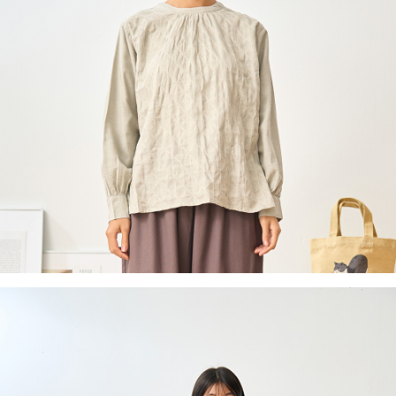
付款後全家取貨
結帳頁面，進行簡訊認證並確認金額後，即可完成結帳。
２．訂單成立數日內，您將收到繳費通知簡訊。
每筆NT$60，滿NT$1,800(含以上)免運費
３．收到繳費通知簡訊後14天內，點擊此簡訊中的連結，可透過四大超商／
ATM／網路銀行／等多元方式進行付款，方視為交易完成。
7-11取貨付款
※ 請注意：結帳手續完成當下不需立刻繳費，但若您需要取消訂單，請聯絡
每筆NT$60，滿NT$2,000(含以上)免運費
購買商品的店家。未經商家同意取消之訂單仍視為有效，需透過AFTEE先享
後付繳納相關費用。
付款後7-11取貨
※ 交易是否成功請以「AFTEE先享後付 」之結帳頁面顯示為準，若有關於
是否繳費成功／繳費後需取消欲退款等相關疑問，請聯繫「AFTEE先享後付
每筆NT$60，滿NT$2,000(含以上)免運費
客戶支援中心」
https://netprotections.freshdesk.com/support/home
黑貓宅急便(包裹尺寸60cm以下)
【注意事項】
１．透過由恩沛科技股份有限公司提供之「AFTEE先享後付」服務完成之交
每筆NT$100，滿NT$2,000(含以上)免運費
易，需依本服務之必要範圍內提供個人資料，並將交易相關給付款項請求債
權轉讓予恩沛科技股份有限公司。
黑貓宅急便(包裹尺寸90cm以下)
２．關於個人資料處理事宜，請瀏覽以下網址：
每筆NT$140，滿NT$2,000(含以上)免運費
https://aftee.tw/terms/#terms3
３．未成年的使用者請事先徵得法定代理人或監護人之同意方可使用
「AFTEE先享後付」，若未經同意申辦者引起之損失，本公司不負相關責
任。
４．使用「AFTEE先享後付」時，將依據個別帳號之用戶狀況，依本公司即
時審查核予不同之上限額度；若仍有額度不足之情形，本公司將視審查結果
請求用戶進行身份認證。
５．嚴禁一人註冊多個帳號或使用他人資訊註冊。若發現惡意使用之情形，
恩沛科技股份有限公司將有權停止該用戶之使用額度並採取法律行動。