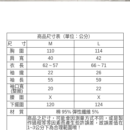
商品尺寸表（單位：公分）
尺 寸
M
L
胸 圍
110
114
肩 寬
40
42
衣 長
62 ~ 57
66 ~ 71
袖 攏
22
26
袖 長
55
59
袖口寬
20
22
(整圈)
腰 圍
X
X
下擺圍
120
124
材 質
棉 95% 彈性纖維 5%
商品之尺寸，可能會因測量方式不同，或是製
作過程等等因素而產生些許誤差，故誤差值在
1~3公分下為合理範圍唷！