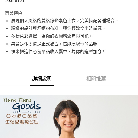
10386121
LINE Pay
商品特色
Apple Pay
展現個人風格的菱格線條素色上衣，完美搭配各種場合。
精緻的設計與舒適的布料，讓你輕鬆穿出時尚感。
街口支付
多樣色彩選擇，為你的衣櫥增添無限可能。
悠遊付
無論是休閒還是正式場合，皆能展現你的品味。
快來把這件必備單品收入囊中，為你的造型加分！
Google Pay
全盈+PAY
AFTEE先享後付
詳細說明
相關推薦
相關說明
【關於「AFTEE先享後付」】
ATM付款
AFTEE先享後付是「在收到商品之後才付款」的支付方式。 讓您購物簡單
便利好安心！
１．簡單：不需註冊會員、不需綁卡、不需儲值。
運送方式
２．便利：只要手機號碼，簡訊認證，即可結帳。
３．安心：先確認商品／服務後，再付款。
全家取貨付款
每筆NT$60，滿NT$1,800(含以上)免運費
【「AFTEE先享後付」結帳流程】
１．於結帳方式選擇「AFTEE先享後付」後，將跳轉至「AFTEE先享後付」