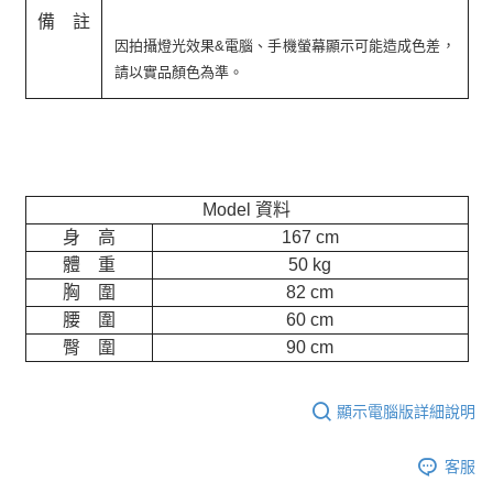
備 註
因拍攝燈光效果&電腦、手機螢幕顯示可能造成色差，
請以實品顏色為準。
Model 資料
身 高
167 cm
體 重
50 kg
胸 圍
82 cm
腰 圍
60 cm
臀 圍
90 cm
顯示電腦版詳細說明
客服