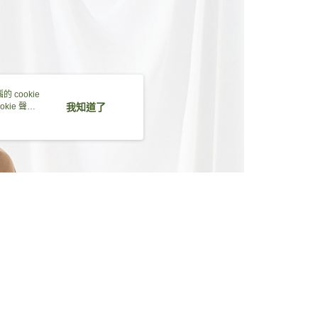
的店家。未經商家同意取消之訂單仍視為有效，需透過AFTEE
繳納相關費用。
0，滿NT$2,000(含以上)免運費
否成功請以「AFTEE先享後付 」之結帳頁面顯示為準，若有關於
功／繳費後需取消欲退款等相關疑問，請聯繫「AFTEE先享後
1取貨
援中心」
https://netprotections.freshdesk.com/support/home
0，滿NT$2,000(含以上)免運費
項】
(包裹尺寸60cm以下)
恩沛科技股份有限公司提供之「AFTEE先享後付」服務完成之
 cookie
依本服務之必要範圍內提供個人資料，並將交易相關給付款項請
kie 聲明
我知道了
00，滿NT$2,000(含以上)免運費
讓予恩沛科技股份有限公司。
個人資料處理事宜，請瀏覽以下網址：
(包裹尺寸90cm以下)
ee.tw/terms/#terms3
40，滿NT$2,000(含以上)免運費
年的使用者請事先徵得法定代理人或監護人之同意方可使用
E先享後付」，若未經同意申辦者引起之損失，本公司不負相關責
AFTEE先享後付」時，將依據個別帳號之用戶狀況，依本公司
核予不同之上限額度；若仍有額度不足之情形，本公司將視審查
用戶進行身份認證。
一人註冊多個帳號或使用他人資訊註冊。若發現惡意使用之情
科技股份有限公司將有權停止該用戶之使用額度並採取法律行