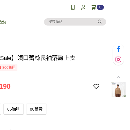
0
活動
al Sale】領口蕾絲長袖落肩上衣
1,800免運
190
65咖啡
80薑黃