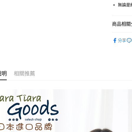
街口支付
無論是
悠遊付
商品相關分
Google Pa
全盈+PAY
◆ 上衣 T
分享
⭐人氣商品
AFTEE先
相關說明
🉐 Final 
【關於「A
ATM付款
秋冬⇒長
AFTEE
便利好安
說明
相關推薦
１．簡單
２．便利
運送方式
３．安心
全家取貨
【「AFT
每筆NT$6
１．於結帳
付」結帳
付款後全
２．訂單
３．收到繳
每筆NT$6
／ATM／
※ 請注意
7-11取貨