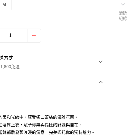
M
清除
紀錄
送方式
1,800免運
次付款
付款
的柔和光線中，感受領口蕾絲的優雅氛圍。
袖落肩上衣，賦予你無與倫比的舒適與自在。
蕾絲都散發著浪漫的氣息，完美襯托你的獨特魅力。