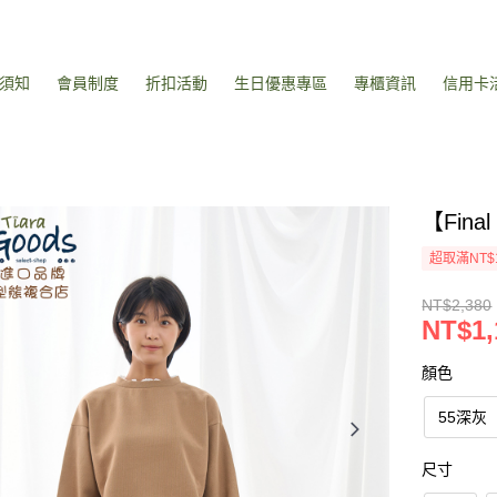
須知
會員制度
折扣活動
生日優惠專區
專櫃資訊
信用卡
【Fin
超取滿NT$
NT$2,380
NT$1,
顏色
55深灰
尺寸