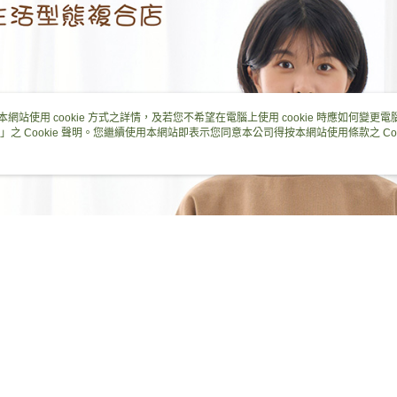
絡購買商品
先享後付
每筆NT$6
※ 交易是
是否繳費成
付款後7-1
付客戶支
每筆NT$6
【注意事
黑貓宅急便
１．透過由
本網站使用 cookie 方式之詳情，及若您不希望在電腦上使用 cookie 時應如何變更電腦的
交易，需
」之 Cookie 聲明。您繼續使用本網站即表示您同意本公司得按本網站使用條款之 Coo
每筆NT$1
求債權轉
２．關於
黑貓宅急便
https://aft
每筆NT$1
３．未成
「AFTE
任。
４．使用「
即時審查
結果請求
５．嚴禁
形，恩沛
動。