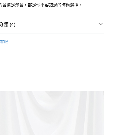
約會還是聚會，都是你不容錯過的時尚選擇。
類 (4)
y
OPS
T恤/丸類上衣
客服
享後付
Sale ⇒ 5折起
FTEE先享後付」】
袖
先享後付是「在收到商品之後才付款」的支付方式。 讓您購物簡單
心！
：不需註冊會員、不需綁卡、不需儲值。
：只要手機號碼，簡訊認證，即可結帳。
：先確認商品／服務後，再付款。
付款
EE先享後付」結帳流程】
0，滿NT$1,800(含以上)免運費
方式選擇「AFTEE先享後付」後，將跳轉至「AFTEE先享後
頁面，進行簡訊認證並確認金額後，即可完成結帳。
家取貨
成立數日內，您將收到繳費通知簡訊。
費通知簡訊後14天內，點擊此簡訊中的連結，可透過四大超商
0，滿NT$1,800(含以上)免運費
網路銀行／等多元方式進行付款，方視為交易完成。
：結帳手續完成當下不需立刻繳費，但若您需要取消訂單，請聯
付款