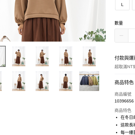
L
數量
付款與運
超取滿NT$
付款方式
商品特色
信用卡一
商品編號
10396656
超商取貨
商品特色
LINE Pay
在冬日
這款長
Apple Pay
每一縷