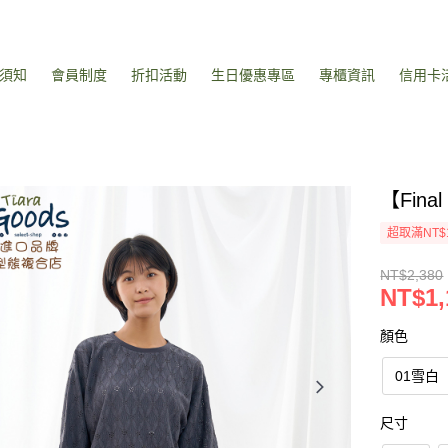
須知
會員制度
折扣活動
生日優惠專區
專櫃資訊
信用卡
【Fin
超取滿NT$
NT$2,380
NT$1,
顏色
01雪白
尺寸