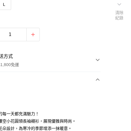
L
清除
紀錄
送方式
1,800免運
次付款
付款
的每一天都充滿魅力！
縷空小花圓領長袖襯衫，展現優雅與時尚。
花朵設計，為寒冷的季節增添一抹暖意。