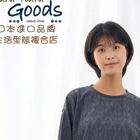
絡購買商品
先享後付
每筆NT$6
※ 交易是
是否繳費成
付款後7-1
付客戶支
每筆NT$6
【注意事
黑貓宅急便
１．透過由
交易，需
每筆NT$1
求債權轉
２．關於
黑貓宅急便
https://aft
每筆NT$1
３．未成
「AFTE
任。
４．使用「
即時審查
結果請求
５．嚴禁
形，恩沛
動。