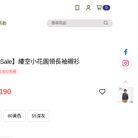
0
活動
al Sale】縷空小花圓領長袖襯衫
1,800免運
190
80黃色
55深灰