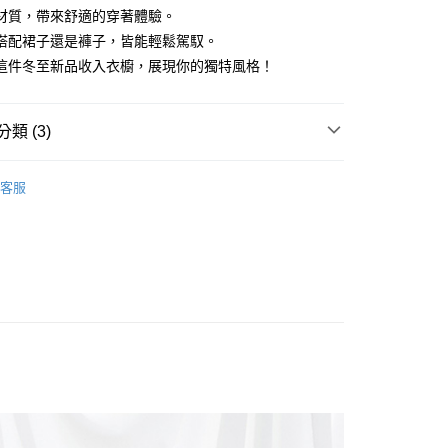
材質，帶來舒適的穿著體驗。
搭配裙子還是褲子，皆能輕鬆駕馭。
這件冬至新品收入衣櫥，展現你的獨特風格！
y
類 (3)
享後付
OPS
襯衫
客服
FTEE先享後付」】
Sale ⇒ 5折起
先享後付是「在收到商品之後才付款」的支付方式。 讓您購物簡單
袖
心！
：不需註冊會員、不需綁卡、不需儲值。
：只要手機號碼，簡訊認證，即可結帳。
：先確認商品／服務後，再付款。
付款
EE先享後付」結帳流程】
0，滿NT$1,800(含以上)免運費
方式選擇「AFTEE先享後付」後，將跳轉至「AFTEE先享後
頁面，進行簡訊認證並確認金額後，即可完成結帳。
家取貨
成立數日內，您將收到繳費通知簡訊。
費通知簡訊後14天內，點擊此簡訊中的連結，可透過四大超商
0，滿NT$1,800(含以上)免運費
網路銀行／等多元方式進行付款，方視為交易完成。
：結帳手續完成當下不需立刻繳費，但若您需要取消訂單，請聯
付款