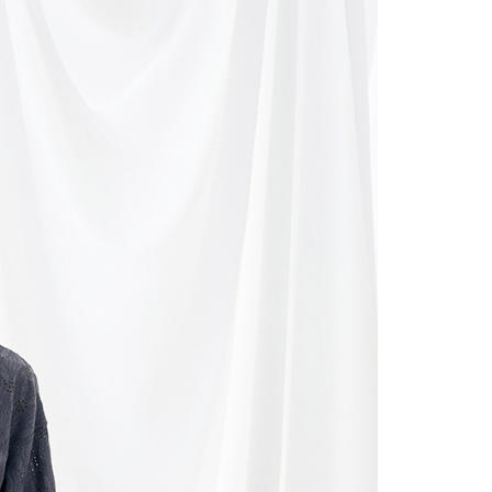
的店家。未經商家同意取消之訂單仍視為有效，需透過AFTEE
繳納相關費用。
0，滿NT$2,000(含以上)免運費
否成功請以「AFTEE先享後付 」之結帳頁面顯示為準，若有關於
功／繳費後需取消欲退款等相關疑問，請聯繫「AFTEE先享後
1取貨
援中心」
https://netprotections.freshdesk.com/support/home
0，滿NT$2,000(含以上)免運費
項】
(包裹尺寸60cm以下)
恩沛科技股份有限公司提供之「AFTEE先享後付」服務完成之
依本服務之必要範圍內提供個人資料，並將交易相關給付款項請
00，滿NT$2,000(含以上)免運費
讓予恩沛科技股份有限公司。
個人資料處理事宜，請瀏覽以下網址：
(包裹尺寸90cm以下)
ee.tw/terms/#terms3
40，滿NT$2,000(含以上)免運費
年的使用者請事先徵得法定代理人或監護人之同意方可使用
E先享後付」，若未經同意申辦者引起之損失，本公司不負相關責
AFTEE先享後付」時，將依據個別帳號之用戶狀況，依本公司
核予不同之上限額度；若仍有額度不足之情形，本公司將視審查
用戶進行身份認證。
一人註冊多個帳號或使用他人資訊註冊。若發現惡意使用之情
科技股份有限公司將有權停止該用戶之使用額度並採取法律行