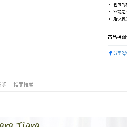
街口支付
輕盈的
無論是
悠遊付
趕快將
Google Pa
全盈+PAY
商品相關分
AFTEE先
◆ 上衣 T
相關說明
分享
【關於「A
🉐 Final 
ATM付款
AFTEE
秋冬⇒長
便利好安
１．簡單
２．便利
運送方式
３．安心
說明
相關推薦
全家取貨
【「AFT
每筆NT$6
１．於結帳
付」結帳
付款後全
２．訂單
３．收到繳
每筆NT$6
／ATM／
※ 請注意
7-11取貨