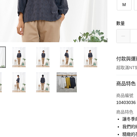
M
數量
付款與運
超取滿NT$
付款方式
商品特色
信用卡一
商品編號
10403036
超商取貨
商品特色
LINE Pay
讓冬季
我們的
Apple Pay
精緻的