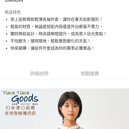
10449249
LINE Pay
商品特色
Apple Pay
穿上這款條紋輕薄長袖外套，讓你在春天如影隨形！
輕盈的材質，無論是搭配內搭還是外出都毫不費力。
街口支付
獨特條紋設計，時尚感瞬間提升，成為眾人目光焦點！
悠遊付
不怕變天，隨時隨地，輕鬆應對變化的天氣！
快來搶購，讓這件外套成為你的春季必備單品！
Google Pay
全盈+PAY
AFTEE先享後付
詳細說明
相關推薦
相關說明
【關於「AFTEE先享後付」】
ATM付款
AFTEE先享後付是「在收到商品之後才付款」的支付方式。 讓您購物簡單
便利好安心！
１．簡單：不需註冊會員、不需綁卡、不需儲值。
運送方式
２．便利：只要手機號碼，簡訊認證，即可結帳。
３．安心：先確認商品／服務後，再付款。
全家取貨付款
每筆NT$60，滿NT$1,800(含以上)免運費
【「AFTEE先享後付」結帳流程】
１．於結帳方式選擇「AFTEE先享後付」後，將跳轉至「AFTEE先享後付」