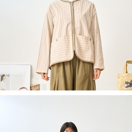
付款後全家取貨
結帳頁面，進行簡訊認證並確認金額後，即可完成結帳。
２．訂單成立數日內，您將收到繳費通知簡訊。
每筆NT$60，滿NT$1,800(含以上)免運費
３．收到繳費通知簡訊後14天內，點擊此簡訊中的連結，可透過四大超商／
ATM／網路銀行／等多元方式進行付款，方視為交易完成。
7-11取貨付款
※ 請注意：結帳手續完成當下不需立刻繳費，但若您需要取消訂單，請聯絡
每筆NT$60，滿NT$2,000(含以上)免運費
購買商品的店家。未經商家同意取消之訂單仍視為有效，需透過AFTEE先享
後付繳納相關費用。
付款後7-11取貨
※ 交易是否成功請以「AFTEE先享後付 」之結帳頁面顯示為準，若有關於
是否繳費成功／繳費後需取消欲退款等相關疑問，請聯繫「AFTEE先享後付
每筆NT$60，滿NT$2,000(含以上)免運費
客戶支援中心」
https://netprotections.freshdesk.com/support/home
黑貓宅急便(包裹尺寸60cm以下)
【注意事項】
１．透過由恩沛科技股份有限公司提供之「AFTEE先享後付」服務完成之交
每筆NT$100，滿NT$2,000(含以上)免運費
易，需依本服務之必要範圍內提供個人資料，並將交易相關給付款項請求債
權轉讓予恩沛科技股份有限公司。
黑貓宅急便(包裹尺寸90cm以下)
２．關於個人資料處理事宜，請瀏覽以下網址：
每筆NT$140，滿NT$2,000(含以上)免運費
https://aftee.tw/terms/#terms3
３．未成年的使用者請事先徵得法定代理人或監護人之同意方可使用
「AFTEE先享後付」，若未經同意申辦者引起之損失，本公司不負相關責
任。
４．使用「AFTEE先享後付」時，將依據個別帳號之用戶狀況，依本公司即
時審查核予不同之上限額度；若仍有額度不足之情形，本公司將視審查結果
請求用戶進行身份認證。
５．嚴禁一人註冊多個帳號或使用他人資訊註冊。若發現惡意使用之情形，
恩沛科技股份有限公司將有權停止該用戶之使用額度並採取法律行動。