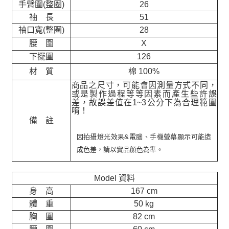
手臂圍(整圈)
26
袖 長
51
袖口寬(整圈)
28
腰 圍
X
下擺圍
126
材 質
棉 100%
商品之尺寸，可能會因測量方式不同，
或是製作過程等等因素而產生些許誤
差，故誤差值在
1~3
公分下為合理範圍
唷！
備 註
因拍攝燈光效果&電腦、手機螢幕顯示可能造
成色差，請以實品顏色為準。
Model 資料
身 高
167 cm
體 重
50 kg
胸 圍
82 cm