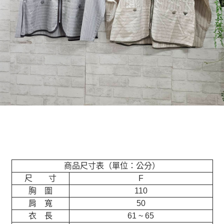
商品尺寸表（單位：公分）
尺 寸
F
胸 圍
110
肩 寬
50
衣 長
61 ~ 65