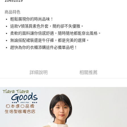
10451019
LINE Pay
商品特色
Apple Pay
輕鬆展現你的時尚品味！
這款V領落肩素色外套，簡約卻不失優雅。
街口支付
柔軟的面料讓你倍感舒適，隨時隨地都能穿出風格。
悠遊付
無論搭配裙裝還是牛仔褲，都是完美的選擇。
趕快為你的衣櫃添購這件必備單品吧！
Google Pay
全盈+PAY
AFTEE先享後付
詳細說明
相關推薦
相關說明
【關於「AFTEE先享後付」】
ATM付款
AFTEE先享後付是「在收到商品之後才付款」的支付方式。 讓您購物簡單
便利好安心！
１．簡單：不需註冊會員、不需綁卡、不需儲值。
運送方式
２．便利：只要手機號碼，簡訊認證，即可結帳。
３．安心：先確認商品／服務後，再付款。
全家取貨付款
每筆NT$60，滿NT$1,800(含以上)免運費
【「AFTEE先享後付」結帳流程】
１．於結帳方式選擇「AFTEE先享後付」後，將跳轉至「AFTEE先享後付」