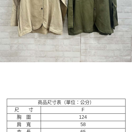
商品尺寸表（單位：公分）
尺 寸
F
胸 圍
124
肩 寬
58
衣 長
65