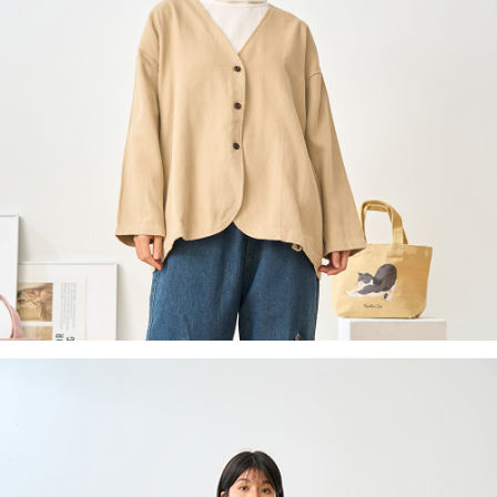
付款後全家取貨
結帳頁面，進行簡訊認證並確認金額後，即可完成結帳。
２．訂單成立數日內，您將收到繳費通知簡訊。
每筆NT$60，滿NT$1,800(含以上)免運費
３．收到繳費通知簡訊後14天內，點擊此簡訊中的連結，可透過四大超商／
ATM／網路銀行／等多元方式進行付款，方視為交易完成。
7-11取貨付款
※ 請注意：結帳手續完成當下不需立刻繳費，但若您需要取消訂單，請聯絡
每筆NT$60，滿NT$2,000(含以上)免運費
購買商品的店家。未經商家同意取消之訂單仍視為有效，需透過AFTEE先享
後付繳納相關費用。
付款後7-11取貨
※ 交易是否成功請以「AFTEE先享後付 」之結帳頁面顯示為準，若有關於
是否繳費成功／繳費後需取消欲退款等相關疑問，請聯繫「AFTEE先享後付
每筆NT$60，滿NT$2,000(含以上)免運費
客戶支援中心」
https://netprotections.freshdesk.com/support/home
黑貓宅急便(包裹尺寸60cm以下)
【注意事項】
１．透過由恩沛科技股份有限公司提供之「AFTEE先享後付」服務完成之交
每筆NT$100，滿NT$2,000(含以上)免運費
易，需依本服務之必要範圍內提供個人資料，並將交易相關給付款項請求債
權轉讓予恩沛科技股份有限公司。
黑貓宅急便(包裹尺寸90cm以下)
２．關於個人資料處理事宜，請瀏覽以下網址：
每筆NT$140，滿NT$2,000(含以上)免運費
https://aftee.tw/terms/#terms3
３．未成年的使用者請事先徵得法定代理人或監護人之同意方可使用
「AFTEE先享後付」，若未經同意申辦者引起之損失，本公司不負相關責
任。
４．使用「AFTEE先享後付」時，將依據個別帳號之用戶狀況，依本公司即
時審查核予不同之上限額度；若仍有額度不足之情形，本公司將視審查結果
請求用戶進行身份認證。
５．嚴禁一人註冊多個帳號或使用他人資訊註冊。若發現惡意使用之情形，
恩沛科技股份有限公司將有權停止該用戶之使用額度並採取法律行動。