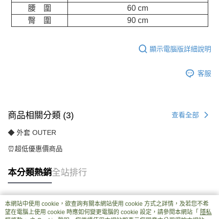
腰 圍
60 cm
臀 圍
90 cm
顯示電腦版詳細說明
客服
商品相關分類 (3)
查看全部
◆ 外套 OUTER
⏰超低優惠價商品
本分類熱銷
全站排行
本網站中使用 cookie，欲查詢有關本網站使用 cookie 方式之詳情，及若您不希
熱門標籤
望在電腦上使用 cookie 時應如何變更電腦的 cookie 設定，請參閱本網站「
隱私