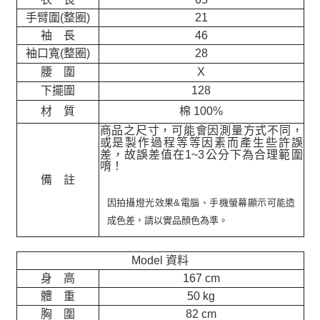
手臂圍(整圈)
21
袖 長
46
袖口寬(整圈)
28
腰 圍
X
下擺圍
128
材 質
棉 100%
商品之尺寸，可能會因測量方式不同，
或是製作過程等等因素而產生些許誤
差，故誤差值在
1~3
公分下為合理範圍
唷！
備 註
因拍攝燈光效果&電腦、手機螢幕顯示可能造
成色差，請以實品顏色為準。
Model 資料
身 高
167 cm
體 重
50 kg
胸 圍
82 cm