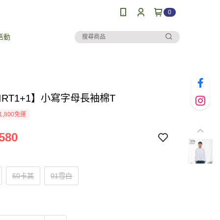
0
活動
HIRT1+1】小寫字母長袖棉T
1,800免運
580
60卡其
01雪白