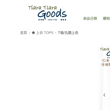
商品分類
購物
首頁
◆ 上衣 TOPS
T恤/丸類上衣