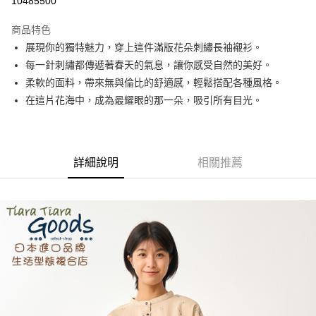
10485500
LINE Pay
商品特色
Apple Pay
展現你的獨特魅力，穿上這件滿版花朵刺繡長袖襯衫。
每一針刺繡都傳遞著春天的氣息，讓你感受自然的美好。
街口支付
柔軟的面料，帶來無與倫比的舒適感，輕鬆搭配各種風格。
悠遊付
在這片花海中，成為最耀眼的那一朵，吸引所有目光。
Google Pay
全盈+PAY
詳細說明
相關推薦
AFTEE先享後付
相關說明
【關於「AFTEE先享後付」】
ATM付款
AFTEE先享後付是「在收到商品之後才付款」的支付方式。 讓您購物簡單
便利好安心！
１．簡單：不需註冊會員、不需綁卡、不需儲值。
運送方式
２．便利：只要手機號碼，簡訊認證，即可結帳。
３．安心：先確認商品／服務後，再付款。
全家取貨付款
每筆NT$60，滿NT$1,800(含以上)免運費
【「AFTEE先享後付」結帳流程】
１．於結帳方式選擇「AFTEE先享後付」後，將跳轉至「AFTEE先享後付」