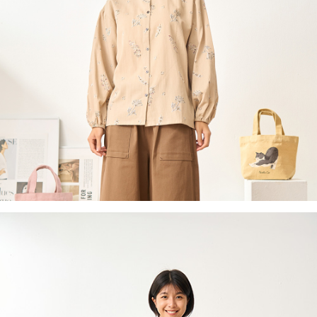
付款後全家取貨
結帳頁面，進行簡訊認證並確認金額後，即可完成結帳。
２．訂單成立數日內，您將收到繳費通知簡訊。
每筆NT$60，滿NT$1,800(含以上)免運費
３．收到繳費通知簡訊後14天內，點擊此簡訊中的連結，可透過四大超商／
ATM／網路銀行／等多元方式進行付款，方視為交易完成。
7-11取貨付款
※ 請注意：結帳手續完成當下不需立刻繳費，但若您需要取消訂單，請聯絡
每筆NT$60，滿NT$2,000(含以上)免運費
購買商品的店家。未經商家同意取消之訂單仍視為有效，需透過AFTEE先享
後付繳納相關費用。
付款後7-11取貨
※ 交易是否成功請以「AFTEE先享後付 」之結帳頁面顯示為準，若有關於
是否繳費成功／繳費後需取消欲退款等相關疑問，請聯繫「AFTEE先享後付
每筆NT$60，滿NT$2,000(含以上)免運費
客戶支援中心」
https://netprotections.freshdesk.com/support/home
黑貓宅急便(包裹尺寸60cm以下)
【注意事項】
１．透過由恩沛科技股份有限公司提供之「AFTEE先享後付」服務完成之交
每筆NT$100，滿NT$2,000(含以上)免運費
易，需依本服務之必要範圍內提供個人資料，並將交易相關給付款項請求債
權轉讓予恩沛科技股份有限公司。
黑貓宅急便(包裹尺寸90cm以下)
２．關於個人資料處理事宜，請瀏覽以下網址：
每筆NT$140，滿NT$2,000(含以上)免運費
https://aftee.tw/terms/#terms3
３．未成年的使用者請事先徵得法定代理人或監護人之同意方可使用
「AFTEE先享後付」，若未經同意申辦者引起之損失，本公司不負相關責
任。
４．使用「AFTEE先享後付」時，將依據個別帳號之用戶狀況，依本公司即
時審查核予不同之上限額度；若仍有額度不足之情形，本公司將視審查結果
請求用戶進行身份認證。
５．嚴禁一人註冊多個帳號或使用他人資訊註冊。若發現惡意使用之情形，
恩沛科技股份有限公司將有權停止該用戶之使用額度並採取法律行動。