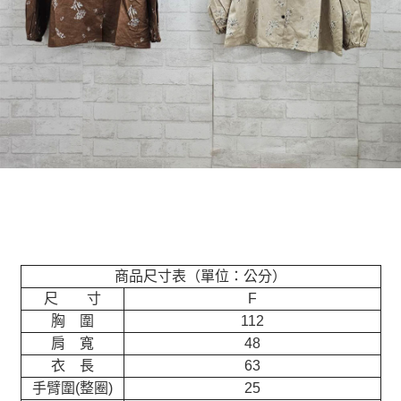
商品尺寸表（單位：公分）
尺 寸
F
胸 圍
112
肩 寬
48
衣 長
63
手臂圍(整圈)
25