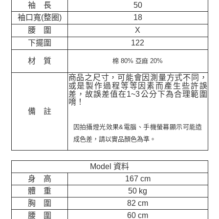
袖 長
50
袖口寬(整圈)
18
腰 圍
X
下擺圍
122
材 質
棉 80% 亞麻 20%
商品之尺寸，可能會因測量方式不同，
或是製作過程等等因素而產生些許誤
差，故誤差值在
1~3
公分下為合理範圍
唷！
備 註
因拍攝燈光效果&電腦、手機螢幕顯示可能造
成色差，請以實品顏色為準。
Model 資料
身 高
167 cm
體 重
50 kg
胸 圍
82 cm
腰 圍
60 cm