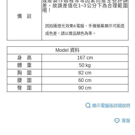
或是製作過程等等因素而產生些許誤
差，故誤差值在
1~3
公分下為合理範圍
唷！
備 註
因拍攝燈光效果&電腦、手機螢幕顯示可能造
成色差，請以實品顏色為準。
Model 資料
身 高
167 cm
體 重
50 kg
胸 圍
82 cm
腰 圍
60 cm
臀 圍
90 cm
顯示電腦版詳細說明
客服