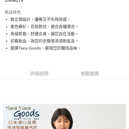
10498279
LINE Pay
商品特色
Apple Pay
微立領設計，優雅又不失時尚感。
素色襯衫，百搭款式，適合各種場合。
街口支付
長袖剪裁，舒適合身，讓您自在活動。
悠遊付
初春新品，為您的衣櫥增添清新氣息。
選擇Tiara Goods，展現您的獨特品味。
Google Pay
全盈+PAY
AFTEE先享後付
詳細說明
相關推薦
相關說明
【關於「AFTEE先享後付」】
ATM付款
AFTEE先享後付是「在收到商品之後才付款」的支付方式。 讓您購物簡單
便利好安心！
１．簡單：不需註冊會員、不需綁卡、不需儲值。
運送方式
２．便利：只要手機號碼，簡訊認證，即可結帳。
３．安心：先確認商品／服務後，再付款。
全家取貨付款
每筆NT$60，滿NT$1,800(含以上)免運費
【「AFTEE先享後付」結帳流程】
１．於結帳方式選擇「AFTEE先享後付」後，將跳轉至「AFTEE先享後付」