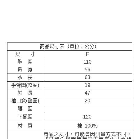
商品尺寸表（單位：公分）
尺 寸
F
胸 圍
110
肩 寬
56
衣 長
63
手臂圍(整圈)
19
袖 長
47
袖口寬(整圈)
20
腰 圍
下擺圍
120
材 質
棉 100%
商品之尺寸，可能會因測量方式不同，