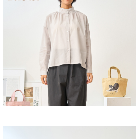
付款後全家取貨
結帳頁面，進行簡訊認證並確認金額後，即可完成結帳。
２．訂單成立數日內，您將收到繳費通知簡訊。
每筆NT$60，滿NT$1,800(含以上)免運費
３．收到繳費通知簡訊後14天內，點擊此簡訊中的連結，可透過四大超商／
ATM／網路銀行／等多元方式進行付款，方視為交易完成。
7-11取貨付款
※ 請注意：結帳手續完成當下不需立刻繳費，但若您需要取消訂單，請聯絡
每筆NT$60，滿NT$2,000(含以上)免運費
購買商品的店家。未經商家同意取消之訂單仍視為有效，需透過AFTEE先享
後付繳納相關費用。
付款後7-11取貨
※ 交易是否成功請以「AFTEE先享後付 」之結帳頁面顯示為準，若有關於
是否繳費成功／繳費後需取消欲退款等相關疑問，請聯繫「AFTEE先享後付
每筆NT$60，滿NT$2,000(含以上)免運費
客戶支援中心」
https://netprotections.freshdesk.com/support/home
黑貓宅急便(包裹尺寸60cm以下)
【注意事項】
１．透過由恩沛科技股份有限公司提供之「AFTEE先享後付」服務完成之交
每筆NT$100，滿NT$2,000(含以上)免運費
易，需依本服務之必要範圍內提供個人資料，並將交易相關給付款項請求債
權轉讓予恩沛科技股份有限公司。
黑貓宅急便(包裹尺寸90cm以下)
２．關於個人資料處理事宜，請瀏覽以下網址：
每筆NT$140，滿NT$2,000(含以上)免運費
https://aftee.tw/terms/#terms3
３．未成年的使用者請事先徵得法定代理人或監護人之同意方可使用
「AFTEE先享後付」，若未經同意申辦者引起之損失，本公司不負相關責
任。
４．使用「AFTEE先享後付」時，將依據個別帳號之用戶狀況，依本公司即
時審查核予不同之上限額度；若仍有額度不足之情形，本公司將視審查結果
請求用戶進行身份認證。
５．嚴禁一人註冊多個帳號或使用他人資訊註冊。若發現惡意使用之情形，
恩沛科技股份有限公司將有權停止該用戶之使用額度並採取法律行動。