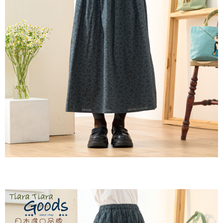
付款後全家取貨
結帳頁面，進行簡訊認證並確認金額後，即可完成結帳。
２．訂單成立數日內，您將收到繳費通知簡訊。
每筆NT$60，滿NT$1,800(含以上)免運費
３．收到繳費通知簡訊後14天內，點擊此簡訊中的連結，可透過四大超商／
ATM／網路銀行／等多元方式進行付款，方視為交易完成。
7-11取貨付款
※ 請注意：結帳手續完成當下不需立刻繳費，但若您需要取消訂單，請聯絡
每筆NT$60，滿NT$2,000(含以上)免運費
購買商品的店家。未經商家同意取消之訂單仍視為有效，需透過AFTEE先享
後付繳納相關費用。
付款後7-11取貨
※ 交易是否成功請以「AFTEE先享後付 」之結帳頁面顯示為準，若有關於
是否繳費成功／繳費後需取消欲退款等相關疑問，請聯繫「AFTEE先享後付
每筆NT$60，滿NT$2,000(含以上)免運費
客戶支援中心」
https://netprotections.freshdesk.com/support/home
黑貓宅急便(包裹尺寸60cm以下)
【注意事項】
１．透過由恩沛科技股份有限公司提供之「AFTEE先享後付」服務完成之交
每筆NT$100，滿NT$2,000(含以上)免運費
易，需依本服務之必要範圍內提供個人資料，並將交易相關給付款項請求債
權轉讓予恩沛科技股份有限公司。
黑貓宅急便(包裹尺寸90cm以下)
２．關於個人資料處理事宜，請瀏覽以下網址：
每筆NT$140，滿NT$2,000(含以上)免運費
https://aftee.tw/terms/#terms3
３．未成年的使用者請事先徵得法定代理人或監護人之同意方可使用
「AFTEE先享後付」，若未經同意申辦者引起之損失，本公司不負相關責
任。
４．使用「AFTEE先享後付」時，將依據個別帳號之用戶狀況，依本公司即
時審查核予不同之上限額度；若仍有額度不足之情形，本公司將視審查結果
請求用戶進行身份認證。
５．嚴禁一人註冊多個帳號或使用他人資訊註冊。若發現惡意使用之情形，
恩沛科技股份有限公司將有權停止該用戶之使用額度並採取法律行動。