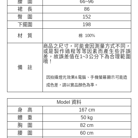
腰 圍
66~96
裙 長
86
臀 圍
152
下擺圍
198
材 質
棉 100%
商品之尺寸，可能會因測量方式不同，
或是製作過程等等因素而產生些許誤
差，故誤差值在
1~3
公分下為合理範圍
唷！
備 註
因拍攝燈光效果&電腦、手機螢幕顯示可能造
成色差，請以實品顏色為準。
Model 資料
身 高
167 cm
體 重
50 kg
胸 圍
82 cm
腰 圍
60 cm