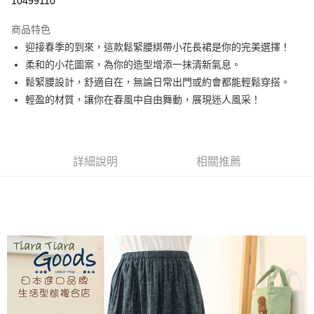
10499110
LINE Pay
商品特色
Apple Pay
迎接春季的到來，這款鬆緊腰綁帶小花長裙是你的完美選擇！
柔和的小花圖案，為你的造型增添一抹清新氣息。
街口支付
鬆緊腰設計，舒適自在，無論日常出門或約會都能輕鬆穿搭。
悠遊付
輕盈的材質，讓你在春風中自由舞動，展現迷人風采！
Google Pay
全盈+PAY
詳細說明
相關推薦
AFTEE先享後付
相關說明
【關於「AFTEE先享後付」】
ATM付款
AFTEE先享後付是「在收到商品之後才付款」的支付方式。 讓您購物簡單
便利好安心！
１．簡單：不需註冊會員、不需綁卡、不需儲值。
運送方式
２．便利：只要手機號碼，簡訊認證，即可結帳。
３．安心：先確認商品／服務後，再付款。
全家取貨付款
每筆NT$60，滿NT$1,800(含以上)免運費
【「AFTEE先享後付」結帳流程】
１．於結帳方式選擇「AFTEE先享後付」後，將跳轉至「AFTEE先享後付」