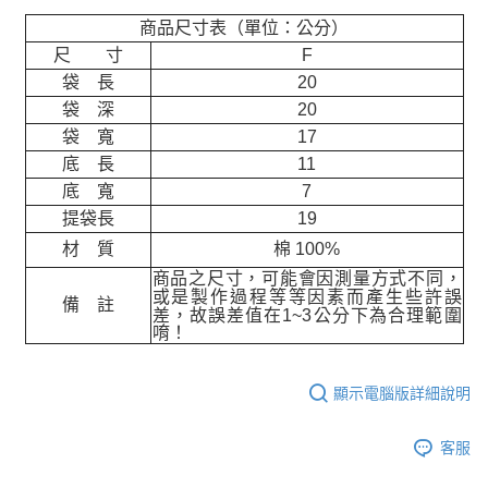
商品尺寸表（單位：公分）
尺 寸
F
袋 長
20
袋 深
20
袋 寬
17
底 長
11
底 寬
7
提袋長
19
材 質
棉 100%
商品之尺寸，可能會因測量方式不同，
或是製作過程等等因素而產生些許誤
備 註
差，故誤差值在
1~3
公分下為合理範圍
唷！
顯示電腦版詳細說明
客服