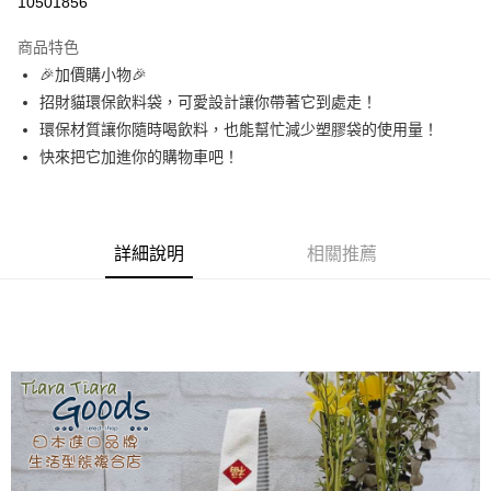
10501856
Apple Pay
商品特色
街口支付
🎉加價購小物🎉
招財貓環保飲料袋，可愛設計讓你帶著它到處走！
悠遊付
環保材質讓你隨時喝飲料，也能幫忙減少塑膠袋的使用量！
AFTEE先享後付
快來把它加進你的購物車吧！
相關說明
【關於「AFTEE先享後付」】
ATM付款
AFTEE先享後付是「在收到商品之後才付款」的支付方式。 讓您購物簡單
便利好安心！
詳細說明
相關推薦
１．簡單：不需註冊會員、不需綁卡、不需儲值。
運送方式
２．便利：只要手機號碼，簡訊認證，即可結帳。
３．安心：先確認商品／服務後，再付款。
全家取貨付款
每筆NT$60，滿NT$1,800(含以上)免運費
【「AFTEE先享後付」結帳流程】
１．於結帳方式選擇「AFTEE先享後付」後，將跳轉至「AFTEE先享後付」
付款後全家取貨
結帳頁面，進行簡訊認證並確認金額後，即可完成結帳。
２．訂單成立數日內，您將收到繳費通知簡訊。
每筆NT$60，滿NT$1,800(含以上)免運費
３．收到繳費通知簡訊後14天內，點擊此簡訊中的連結，可透過四大超商／
ATM／網路銀行／等多元方式進行付款，方視為交易完成。
7-11取貨付款
※ 請注意：結帳手續完成當下不需立刻繳費，但若您需要取消訂單，請聯絡
每筆NT$60，滿NT$2,000(含以上)免運費
購買商品的店家。未經商家同意取消之訂單仍視為有效，需透過AFTEE先享