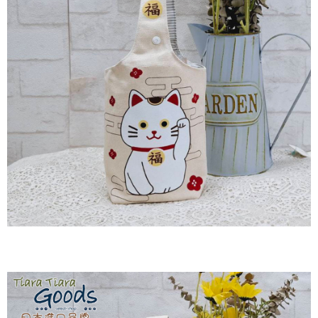
後付繳納相關費用。
付款後7-11取貨
※ 交易是否成功請以「AFTEE先享後付 」之結帳頁面顯示為準，若有關於
是否繳費成功／繳費後需取消欲退款等相關疑問，請聯繫「AFTEE先享後付
每筆NT$60，滿NT$2,000(含以上)免運費
客戶支援中心」
https://netprotections.freshdesk.com/support/home
黑貓宅急便(包裹尺寸60cm以下)
【注意事項】
１．透過由恩沛科技股份有限公司提供之「AFTEE先享後付」服務完成之交
每筆NT$100，滿NT$2,000(含以上)免運費
易，需依本服務之必要範圍內提供個人資料，並將交易相關給付款項請求債
權轉讓予恩沛科技股份有限公司。
黑貓宅急便(包裹尺寸90cm以下)
２．關於個人資料處理事宜，請瀏覽以下網址：
每筆NT$140，滿NT$2,000(含以上)免運費
https://aftee.tw/terms/#terms3
３．未成年的使用者請事先徵得法定代理人或監護人之同意方可使用
「AFTEE先享後付」，若未經同意申辦者引起之損失，本公司不負相關責
任。
４．使用「AFTEE先享後付」時，將依據個別帳號之用戶狀況，依本公司即
時審查核予不同之上限額度；若仍有額度不足之情形，本公司將視審查結果
請求用戶進行身份認證。
５．嚴禁一人註冊多個帳號或使用他人資訊註冊。若發現惡意使用之情形，
恩沛科技股份有限公司將有權停止該用戶之使用額度並採取法律行動。