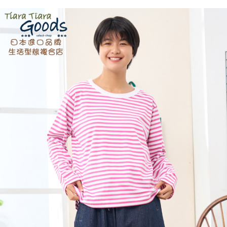
付款後全家取貨
結帳頁面，進行簡訊認證並確認金額後，即可完成結帳。
２．訂單成立數日內，您將收到繳費通知簡訊。
每筆NT$60，滿NT$1,800(含以上)免運費
３．收到繳費通知簡訊後14天內，點擊此簡訊中的連結，可透過四大超商／
ATM／網路銀行／等多元方式進行付款，方視為交易完成。
7-11取貨付款
※ 請注意：結帳手續完成當下不需立刻繳費，但若您需要取消訂單，請聯絡
每筆NT$60，滿NT$2,000(含以上)免運費
購買商品的店家。未經商家同意取消之訂單仍視為有效，需透過AFTEE先享
後付繳納相關費用。
付款後7-11取貨
※ 交易是否成功請以「AFTEE先享後付 」之結帳頁面顯示為準，若有關於
是否繳費成功／繳費後需取消欲退款等相關疑問，請聯繫「AFTEE先享後付
每筆NT$60，滿NT$2,000(含以上)免運費
客戶支援中心」
https://netprotections.freshdesk.com/support/home
黑貓宅急便(包裹尺寸60cm以下)
【注意事項】
１．透過由恩沛科技股份有限公司提供之「AFTEE先享後付」服務完成之交
每筆NT$100，滿NT$2,000(含以上)免運費
易，需依本服務之必要範圍內提供個人資料，並將交易相關給付款項請求債
權轉讓予恩沛科技股份有限公司。
黑貓宅急便(包裹尺寸90cm以下)
２．關於個人資料處理事宜，請瀏覽以下網址：
每筆NT$140，滿NT$2,000(含以上)免運費
https://aftee.tw/terms/#terms3
３．未成年的使用者請事先徵得法定代理人或監護人之同意方可使用
「AFTEE先享後付」，若未經同意申辦者引起之損失，本公司不負相關責
任。
４．使用「AFTEE先享後付」時，將依據個別帳號之用戶狀況，依本公司即
時審查核予不同之上限額度；若仍有額度不足之情形，本公司將視審查結果
請求用戶進行身份認證。
５．嚴禁一人註冊多個帳號或使用他人資訊註冊。若發現惡意使用之情形，
恩沛科技股份有限公司將有權停止該用戶之使用額度並採取法律行動。