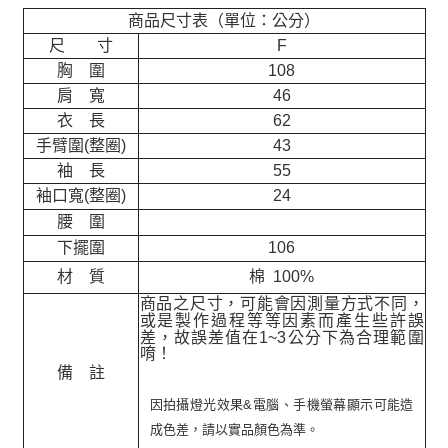
商品尺寸表（單位：公分）
尺 寸
F
胸 圍
108
肩 寬
46
衣 長
62
手臂圍(整圈)
43
袖 長
55
袖口寬(整圈)
24
腰 圍
下擺圍
106
材 質
棉 100%
商品之尺寸，可能會因測量方式不同，
或是製作過程等等因素而產生些許誤
差，故誤差值在
1~3
公分下為合理範圍
唷！
備 註
因拍攝燈光效果&電腦、手機螢幕顯示可能造
成色差，請以實品顏色為準。