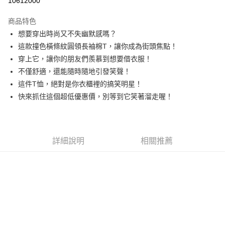
10612000
LINE Pay
商品特色
Apple Pay
想要穿出時尚又不失幽默感嗎？
這款撞色橫條紋圓領長袖棉T，讓你成為街頭焦點！
街口支付
穿上它，讓你的朋友們羨慕到想要借衣服！
悠遊付
不僅舒適，還能隨時隨地引發笑聲！
這件T恤，絕對是你衣櫃裡的搞笑明星！
Google Pay
快來抓住這個超低優惠價，別等到它笑著溜走喔！
全盈+PAY
AFTEE先享後付
相關說明
詳細說明
相關推薦
【關於「AFTEE先享後付」】
ATM付款
AFTEE先享後付是「在收到商品之後才付款」的支付方式。 讓您購物簡單
便利好安心！
１．簡單：不需註冊會員、不需綁卡、不需儲值。
運送方式
２．便利：只要手機號碼，簡訊認證，即可結帳。
３．安心：先確認商品／服務後，再付款。
全家取貨付款
每筆NT$60，滿NT$1,800(含以上)免運費
【「AFTEE先享後付」結帳流程】
１．於結帳方式選擇「AFTEE先享後付」後，將跳轉至「AFTEE先享後付」