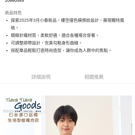
10660545
LINE Pay
商品特色
Apple Pay
探索2025年3月小春新品，縷空撞色橫條紋設計，展現獨特風
格。
街口支付
精緻針織材質，柔軟舒適，適合各種場合穿著。
悠遊付
可調整綁帶設計，完美勾勒身形曲線。
搭配單品輕鬆打造時尚造型，讓你成為人群中的焦點。
Google Pay
全盈+PAY
AFTEE先享後付
詳細說明
相關推薦
相關說明
【關於「AFTEE先享後付」】
ATM付款
AFTEE先享後付是「在收到商品之後才付款」的支付方式。 讓您購物簡單
便利好安心！
１．簡單：不需註冊會員、不需綁卡、不需儲值。
運送方式
２．便利：只要手機號碼，簡訊認證，即可結帳。
３．安心：先確認商品／服務後，再付款。
全家取貨付款
每筆NT$60，滿NT$1,800(含以上)免運費
【「AFTEE先享後付」結帳流程】
１．於結帳方式選擇「AFTEE先享後付」後，將跳轉至「AFTEE先享後付」