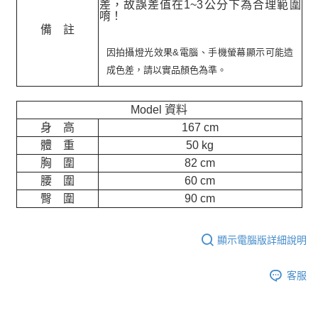
差，故誤差值在
1~3
公分下為合理範圍
唷！
備 註
因拍攝燈光效果&電腦、手機螢幕顯示可能造
成色差，請以實品顏色為準。
Model 資料
身 高
167 cm
體 重
50 kg
胸 圍
82 cm
腰 圍
60 cm
臀 圍
90 cm
顯示電腦版詳細說明
客服