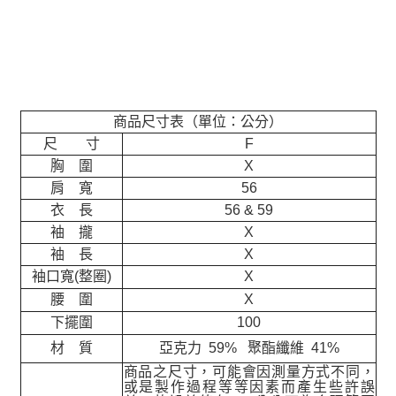
商品尺寸表（單位：公分）
尺 寸
F
胸 圍
X
肩 寬
56
衣 長
56 & 59
袖 攏
X
袖 長
X
袖口寬(整圈)
X
腰 圍
X
下擺圍
100
材 質
亞克力 59% 聚酯纖維 41%
商品之尺寸，可能會因測量方式不同，
或是製作過程等等因素而產生些許誤