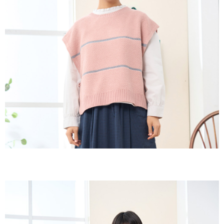
付款後全家取貨
結帳頁面，進行簡訊認證並確認金額後，即可完成結帳。
２．訂單成立數日內，您將收到繳費通知簡訊。
每筆NT$60，滿NT$1,800(含以上)免運費
３．收到繳費通知簡訊後14天內，點擊此簡訊中的連結，可透過四大超商／
ATM／網路銀行／等多元方式進行付款，方視為交易完成。
7-11取貨付款
※ 請注意：結帳手續完成當下不需立刻繳費，但若您需要取消訂單，請聯絡
每筆NT$60，滿NT$2,000(含以上)免運費
購買商品的店家。未經商家同意取消之訂單仍視為有效，需透過AFTEE先享
後付繳納相關費用。
付款後7-11取貨
※ 交易是否成功請以「AFTEE先享後付 」之結帳頁面顯示為準，若有關於
是否繳費成功／繳費後需取消欲退款等相關疑問，請聯繫「AFTEE先享後付
每筆NT$60，滿NT$2,000(含以上)免運費
客戶支援中心」
https://netprotections.freshdesk.com/support/home
黑貓宅急便(包裹尺寸60cm以下)
【注意事項】
１．透過由恩沛科技股份有限公司提供之「AFTEE先享後付」服務完成之交
每筆NT$100，滿NT$2,000(含以上)免運費
易，需依本服務之必要範圍內提供個人資料，並將交易相關給付款項請求債
權轉讓予恩沛科技股份有限公司。
黑貓宅急便(包裹尺寸90cm以下)
２．關於個人資料處理事宜，請瀏覽以下網址：
每筆NT$140，滿NT$2,000(含以上)免運費
https://aftee.tw/terms/#terms3
３．未成年的使用者請事先徵得法定代理人或監護人之同意方可使用
「AFTEE先享後付」，若未經同意申辦者引起之損失，本公司不負相關責
任。
４．使用「AFTEE先享後付」時，將依據個別帳號之用戶狀況，依本公司即
時審查核予不同之上限額度；若仍有額度不足之情形，本公司將視審查結果
請求用戶進行身份認證。
５．嚴禁一人註冊多個帳號或使用他人資訊註冊。若發現惡意使用之情形，
恩沛科技股份有限公司將有權停止該用戶之使用額度並採取法律行動。