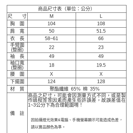
商品尺寸表（單位：公分）
尺 寸
M
L
胸 圍
104
108
肩 寬
50
51.5
衣 長
58~61
66
手臂圍
22
23
(整圈)
袖 長
49
49
袖口寬
18
19.5
(整圈)
腰 圍
X
X
下擺圍
124
128
材 質
聚酯纖維 65% 棉 35%
商品之尺寸，可能會因測量方式不同，或是製
作過程等等因素而產生些許誤差，故誤差值在
1~3公分下為合理範圍唷！
備 註
因拍攝燈光效果&電腦、手機螢幕顯示可能造成色差，
請以實品顏色為準。