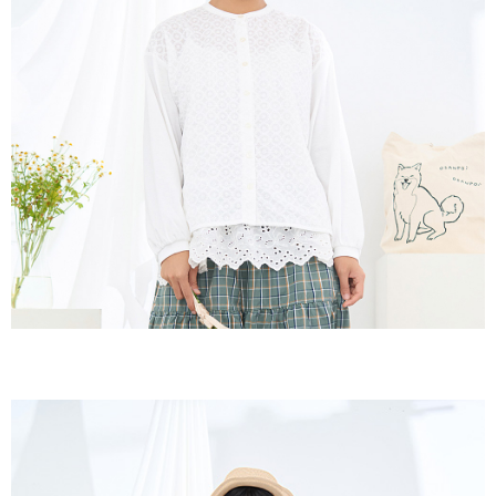
付款後全家取貨
結帳頁面，進行簡訊認證並確認金額後，即可完成結帳。
２．訂單成立數日內，您將收到繳費通知簡訊。
每筆NT$60，滿NT$1,800(含以上)免運費
３．收到繳費通知簡訊後14天內，點擊此簡訊中的連結，可透過四大超商／
ATM／網路銀行／等多元方式進行付款，方視為交易完成。
7-11取貨付款
※ 請注意：結帳手續完成當下不需立刻繳費，但若您需要取消訂單，請聯絡
每筆NT$60，滿NT$2,000(含以上)免運費
購買商品的店家。未經商家同意取消之訂單仍視為有效，需透過AFTEE先享
後付繳納相關費用。
付款後7-11取貨
※ 交易是否成功請以「AFTEE先享後付 」之結帳頁面顯示為準，若有關於
是否繳費成功／繳費後需取消欲退款等相關疑問，請聯繫「AFTEE先享後付
每筆NT$60，滿NT$2,000(含以上)免運費
客戶支援中心」
https://netprotections.freshdesk.com/support/home
黑貓宅急便(包裹尺寸60cm以下)
【注意事項】
１．透過由恩沛科技股份有限公司提供之「AFTEE先享後付」服務完成之交
每筆NT$100，滿NT$2,000(含以上)免運費
易，需依本服務之必要範圍內提供個人資料，並將交易相關給付款項請求債
權轉讓予恩沛科技股份有限公司。
黑貓宅急便(包裹尺寸90cm以下)
２．關於個人資料處理事宜，請瀏覽以下網址：
每筆NT$140，滿NT$2,000(含以上)免運費
https://aftee.tw/terms/#terms3
３．未成年的使用者請事先徵得法定代理人或監護人之同意方可使用
「AFTEE先享後付」，若未經同意申辦者引起之損失，本公司不負相關責
任。
４．使用「AFTEE先享後付」時，將依據個別帳號之用戶狀況，依本公司即
時審查核予不同之上限額度；若仍有額度不足之情形，本公司將視審查結果
請求用戶進行身份認證。
５．嚴禁一人註冊多個帳號或使用他人資訊註冊。若發現惡意使用之情形，
恩沛科技股份有限公司將有權停止該用戶之使用額度並採取法律行動。