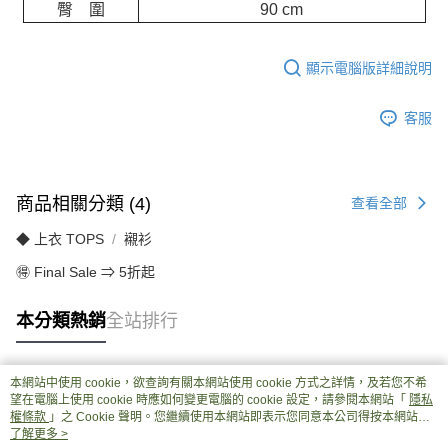
臀 圍
90 cm
顯示電腦版詳細說明
客服
商品相關分類 (4)
查看全部
◆ 上衣 TOPS
襯衫
🉐 Final Sale ⇒ 5折起
本分類熱銷
全站排行
本網站中使用 cookie，欲查詢有關本網站使用 cookie 方式之詳情，及若您不希
熱門標籤
望在電腦上使用 cookie 時應如何變更電腦的 cookie 設定，請參閱本網站「
隱私
權條款
」之 Cookie 聲明。您繼續使用本網站即表示您同意本公司得按本網站使
用條款之 Cookie 聲明使用 cookie。
了解更多 >