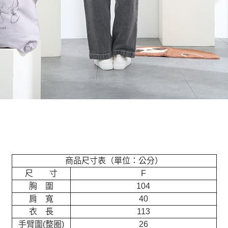
商品尺寸表（單位：公分）
尺 寸
F
胸 圍
104
肩 寬
40
衣 長
113
手臂圍(整圈)
26