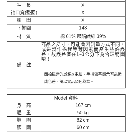
袖 長
X
袖口寬(整圈)
X
腰 圍
X
下擺圍
148
材 質
棉 61% 聚酯纖維 39%
商品之尺寸，可能會因測量方式不同，
或是製作過程等等因素而產生些許誤
差，故誤差值在
1~3
公分下為合理範圍
唷！
備 註
因拍攝燈光效果&電腦、手機螢幕顯示可能造
成色差，請以實品顏色為準。
Model 資料
身 高
167 cm
體 重
50 kg
胸 圍
82 cm
腰 圍
60 cm