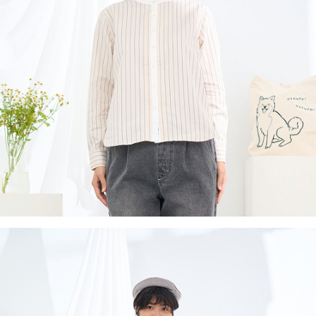
付款後全家取貨
結帳頁面，進行簡訊認證並確認金額後，即可完成結帳。
２．訂單成立數日內，您將收到繳費通知簡訊。
每筆NT$60，滿NT$1,800(含以上)免運費
３．收到繳費通知簡訊後14天內，點擊此簡訊中的連結，可透過四大超商／
ATM／網路銀行／等多元方式進行付款，方視為交易完成。
7-11取貨付款
※ 請注意：結帳手續完成當下不需立刻繳費，但若您需要取消訂單，請聯絡
每筆NT$60，滿NT$2,000(含以上)免運費
購買商品的店家。未經商家同意取消之訂單仍視為有效，需透過AFTEE先享
後付繳納相關費用。
付款後7-11取貨
※ 交易是否成功請以「AFTEE先享後付 」之結帳頁面顯示為準，若有關於
是否繳費成功／繳費後需取消欲退款等相關疑問，請聯繫「AFTEE先享後付
每筆NT$60，滿NT$2,000(含以上)免運費
客戶支援中心」
https://netprotections.freshdesk.com/support/home
黑貓宅急便(包裹尺寸60cm以下)
【注意事項】
１．透過由恩沛科技股份有限公司提供之「AFTEE先享後付」服務完成之交
每筆NT$100，滿NT$2,000(含以上)免運費
易，需依本服務之必要範圍內提供個人資料，並將交易相關給付款項請求債
權轉讓予恩沛科技股份有限公司。
黑貓宅急便(包裹尺寸90cm以下)
２．關於個人資料處理事宜，請瀏覽以下網址：
每筆NT$140，滿NT$2,000(含以上)免運費
https://aftee.tw/terms/#terms3
３．未成年的使用者請事先徵得法定代理人或監護人之同意方可使用
「AFTEE先享後付」，若未經同意申辦者引起之損失，本公司不負相關責
任。
４．使用「AFTEE先享後付」時，將依據個別帳號之用戶狀況，依本公司即
時審查核予不同之上限額度；若仍有額度不足之情形，本公司將視審查結果
請求用戶進行身份認證。
５．嚴禁一人註冊多個帳號或使用他人資訊註冊。若發現惡意使用之情形，
恩沛科技股份有限公司將有權停止該用戶之使用額度並採取法律行動。