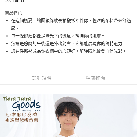
10746881
LINE Pay
商品特色
Apple Pay
在這個初夏，讓圓領條紋長袖襯衫陪伴你，輕盈的布料帶來舒適
感。
街口支付
每一條條紋都像是陽光下的微風，輕撫你的肌膚。
悠遊付
無論是悠閒的午後還是外出約會，它都能展現你的獨特魅力。
讓這件襯衫成為你衣櫃中的心頭好，隨時隨地散發自信光彩。
Google Pay
全盈+PAY
AFTEE先享後付
詳細說明
相關推薦
相關說明
【關於「AFTEE先享後付」】
ATM付款
AFTEE先享後付是「在收到商品之後才付款」的支付方式。 讓您購物簡單
便利好安心！
１．簡單：不需註冊會員、不需綁卡、不需儲值。
運送方式
２．便利：只要手機號碼，簡訊認證，即可結帳。
３．安心：先確認商品／服務後，再付款。
全家取貨付款
每筆NT$60，滿NT$1,800(含以上)免運費
【「AFTEE先享後付」結帳流程】
１．於結帳方式選擇「AFTEE先享後付」後，將跳轉至「AFTEE先享後付」