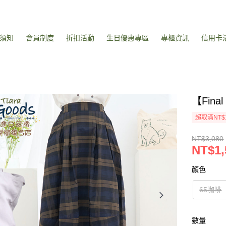
須知
會員制度
折扣活動
生日優惠專區
專櫃資訊
信用卡
【Fin
超取滿NT$
NT$3,080
NT$1,
顏色
65咖啡
數量