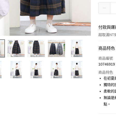
付款與運
超取滿NT$
付款方式
商品特色
信用卡一
商品編號
10746919
超商取貨
商品特色
LINE Pay
在初夏
獨特的
Apple Pay
柔軟的
街口支付
無論是
點。
悠遊付
Google Pa