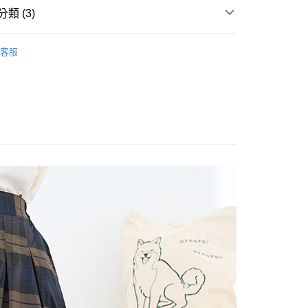
類 (3)
IRTS
享後付
客服
Sale ⇒ 5折起
FTEE先享後付」】
美印花刺繡系列
先享後付是「在收到商品之後才付款」的支付方式。 讓您購物簡單
心！
：不需註冊會員、不需綁卡、不需儲值。
：只要手機號碼，簡訊認證，即可結帳。
：先確認商品／服務後，再付款。
付款
EE先享後付」結帳流程】
0，滿NT$1,800(含以上)免運費
方式選擇「AFTEE先享後付」後，將跳轉至「AFTEE先享後
頁面，進行簡訊認證並確認金額後，即可完成結帳。
家取貨
成立數日內，您將收到繳費通知簡訊。
費通知簡訊後14天內，點擊此簡訊中的連結，可透過四大超商
0，滿NT$1,800(含以上)免運費
網路銀行／等多元方式進行付款，方視為交易完成。
：結帳手續完成當下不需立刻繳費，但若您需要取消訂單，請聯
付款
的店家。未經商家同意取消之訂單仍視為有效，需透過AFTEE
繳納相關費用。
0，滿NT$2,000(含以上)免運費
否成功請以「AFTEE先享後付 」之結帳頁面顯示為準，若有關於
功／繳費後需取消欲退款等相關疑問，請聯繫「AFTEE先享後
1取貨
援中心」
https://netprotections.freshdesk.com/support/home