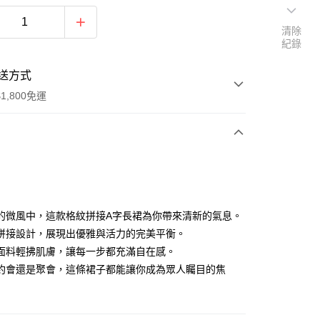
清除
紀錄
送方式
1,800免運
次付款
付款
的微風中，這款格紋拼接A字長裙為你帶來清新的氣息。
拼接設計，展現出優雅與活力的完美平衡。
面料輕拂肌膚，讓每一步都充滿自在感。
約會還是聚會，這條裙子都能讓你成為眾人矚目的焦
y