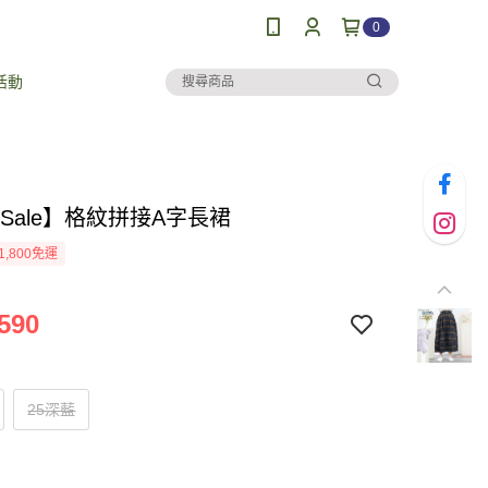
0
活動
al Sale】格紋拼接A字長裙
1,800免運
590
25深藍