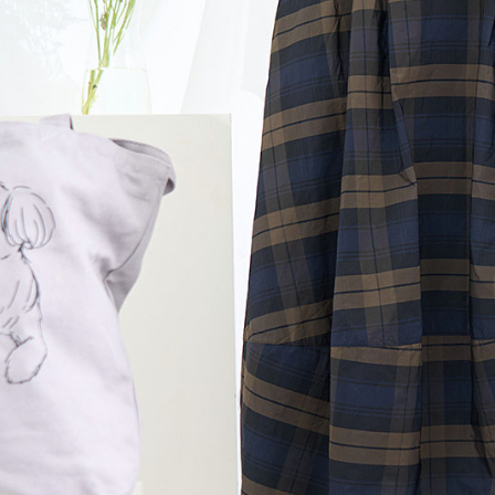
每筆NT$6
【注意事
黑貓宅急便
１．透過由
交易，需
每筆NT$1
求債權轉
２．關於
黑貓宅急便
https://aft
每筆NT$1
３．未成
「AFTE
任。
４．使用「
即時審查
結果請求
５．嚴禁
形，恩沛
動。