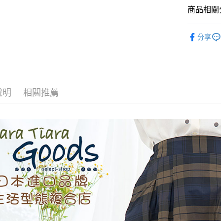
商品相關分
全盈+PAY
◆ 裙子 SK
AFTEE先
分享
🉐 Final 
相關說明
【關於「A
💗 💗甜
ATM付款
AFTEE
便利好安
１．簡單
說明
相關推薦
２．便利
運送方式
３．安心
全家取貨
【「AFT
每筆NT$6
１．於結帳
付」結帳
付款後全
２．訂單
３．收到繳
每筆NT$6
／ATM／
※ 請注意
7-11取貨
絡購買商品
先享後付
每筆NT$6
※ 交易是
是否繳費成
付款後7-1
付客戶支