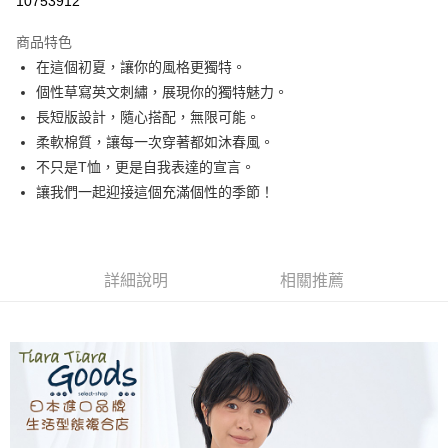
10753912
LINE Pay
商品特色
Apple Pay
在這個初夏，讓你的風格更獨特。
個性草寫英文刺繡，展現你的獨特魅力。
街口支付
長短版設計，隨心搭配，無限可能。
悠遊付
柔軟棉質，讓每一次穿著都如沐春風。
不只是T恤，更是自我表達的宣言。
Google Pay
讓我們一起迎接這個充滿個性的季節！
全盈+PAY
AFTEE先享後付
相關說明
詳細說明
相關推薦
【關於「AFTEE先享後付」】
ATM付款
AFTEE先享後付是「在收到商品之後才付款」的支付方式。 讓您購物簡單
便利好安心！
１．簡單：不需註冊會員、不需綁卡、不需儲值。
運送方式
２．便利：只要手機號碼，簡訊認證，即可結帳。
３．安心：先確認商品／服務後，再付款。
全家取貨付款
每筆NT$60，滿NT$1,800(含以上)免運費
【「AFTEE先享後付」結帳流程】
１．於結帳方式選擇「AFTEE先享後付」後，將跳轉至「AFTEE先享後付」