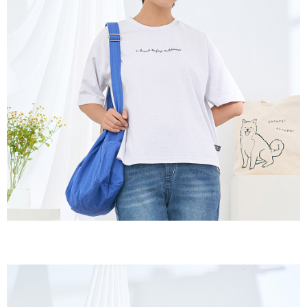
付款後全家取貨
結帳頁面，進行簡訊認證並確認金額後，即可完成結帳。
２．訂單成立數日內，您將收到繳費通知簡訊。
每筆NT$60，滿NT$1,800(含以上)免運費
３．收到繳費通知簡訊後14天內，點擊此簡訊中的連結，可透過四大超商／
ATM／網路銀行／等多元方式進行付款，方視為交易完成。
7-11取貨付款
※ 請注意：結帳手續完成當下不需立刻繳費，但若您需要取消訂單，請聯絡
每筆NT$60，滿NT$2,000(含以上)免運費
購買商品的店家。未經商家同意取消之訂單仍視為有效，需透過AFTEE先享
後付繳納相關費用。
付款後7-11取貨
※ 交易是否成功請以「AFTEE先享後付 」之結帳頁面顯示為準，若有關於
是否繳費成功／繳費後需取消欲退款等相關疑問，請聯繫「AFTEE先享後付
每筆NT$60，滿NT$2,000(含以上)免運費
客戶支援中心」
https://netprotections.freshdesk.com/support/home
黑貓宅急便(包裹尺寸60cm以下)
【注意事項】
１．透過由恩沛科技股份有限公司提供之「AFTEE先享後付」服務完成之交
每筆NT$100，滿NT$2,000(含以上)免運費
易，需依本服務之必要範圍內提供個人資料，並將交易相關給付款項請求債
權轉讓予恩沛科技股份有限公司。
黑貓宅急便(包裹尺寸90cm以下)
２．關於個人資料處理事宜，請瀏覽以下網址：
每筆NT$140，滿NT$2,000(含以上)免運費
https://aftee.tw/terms/#terms3
３．未成年的使用者請事先徵得法定代理人或監護人之同意方可使用
「AFTEE先享後付」，若未經同意申辦者引起之損失，本公司不負相關責
任。
４．使用「AFTEE先享後付」時，將依據個別帳號之用戶狀況，依本公司即
時審查核予不同之上限額度；若仍有額度不足之情形，本公司將視審查結果
請求用戶進行身份認證。
５．嚴禁一人註冊多個帳號或使用他人資訊註冊。若發現惡意使用之情形，
恩沛科技股份有限公司將有權停止該用戶之使用額度並採取法律行動。