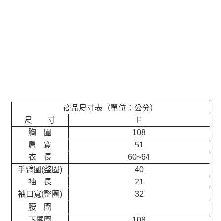
商品尺寸表（單位：公分）
尺 寸
F
胸 圍
108
肩 寬
51
衣 長
60~64
手臂圍(整圈)
40
袖 長
21
袖口寬(整圈)
32
腰 圍
下擺圍
108