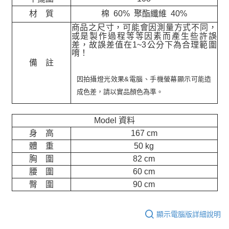
材 質
棉 60% 聚酯纖維 40%
商品之尺寸，可能會因測量方式不同，
或是製作過程等等因素而產生些許誤
差，故誤差值在
1~3
公分下為合理範圍
唷！
備 註
因拍攝燈光效果&電腦、手機螢幕顯示可能造
成色差，請以實品顏色為準。
Model 資料
身 高
167 cm
體 重
50 kg
胸 圍
82 cm
腰 圍
60 cm
臀 圍
90 cm
顯示電腦版詳細說明