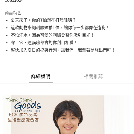
10811024
LINE Pay
商品特色
Apple Pay
夏天來了，你的T恤還在打瞌睡嗎？
這款動物牽繩刺繡短袖T恤，讓你每一步都像在遛狗！
街口支付
不怕汗水，因為可愛的刺繡會替你吸引目光！
悠遊付
穿上它，連貓咪都會對你刮目相看！
趕快加入夏日的搞笑行列，讓我們一起牽著夢想出門吧！
Google Pay
全盈+PAY
AFTEE先享後付
詳細說明
相關推薦
相關說明
【關於「AFTEE先享後付」】
ATM付款
AFTEE先享後付是「在收到商品之後才付款」的支付方式。 讓您購物簡單
便利好安心！
１．簡單：不需註冊會員、不需綁卡、不需儲值。
運送方式
２．便利：只要手機號碼，簡訊認證，即可結帳。
３．安心：先確認商品／服務後，再付款。
全家取貨付款
每筆NT$60，滿NT$1,800(含以上)免運費
【「AFTEE先享後付」結帳流程】
１．於結帳方式選擇「AFTEE先享後付」後，將跳轉至「AFTEE先享後付」