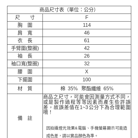
商品尺寸表（單位：公分）
尺 寸
F
胸 圍
114
肩 寬
46
衣 長
61
手臂圍(整圈)
42
袖 長
26
袖口寬(整圈)
32
腰 圍
X
下擺圍
100
材 質
棉 35% 聚酯纖維 65%
商品之尺寸，可能會因測量方式不同，
或是製作過程等等因素而產生些許誤
差，故誤差值在
1~3
公分下為合理範圍
唷！
備 註
因拍攝燈光效果&電腦、手機螢幕顯示可能造
成色差，請以實品顏色為準。