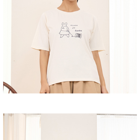
付款後全家取貨
結帳頁面，進行簡訊認證並確認金額後，即可完成結帳。
２．訂單成立數日內，您將收到繳費通知簡訊。
每筆NT$60，滿NT$1,800(含以上)免運費
３．收到繳費通知簡訊後14天內，點擊此簡訊中的連結，可透過四大超商／
ATM／網路銀行／等多元方式進行付款，方視為交易完成。
7-11取貨付款
※ 請注意：結帳手續完成當下不需立刻繳費，但若您需要取消訂單，請聯絡
每筆NT$60，滿NT$2,000(含以上)免運費
購買商品的店家。未經商家同意取消之訂單仍視為有效，需透過AFTEE先享
後付繳納相關費用。
付款後7-11取貨
※ 交易是否成功請以「AFTEE先享後付 」之結帳頁面顯示為準，若有關於
是否繳費成功／繳費後需取消欲退款等相關疑問，請聯繫「AFTEE先享後付
每筆NT$60，滿NT$2,000(含以上)免運費
客戶支援中心」
https://netprotections.freshdesk.com/support/home
黑貓宅急便(包裹尺寸60cm以下)
【注意事項】
１．透過由恩沛科技股份有限公司提供之「AFTEE先享後付」服務完成之交
每筆NT$100，滿NT$2,000(含以上)免運費
易，需依本服務之必要範圍內提供個人資料，並將交易相關給付款項請求債
權轉讓予恩沛科技股份有限公司。
黑貓宅急便(包裹尺寸90cm以下)
２．關於個人資料處理事宜，請瀏覽以下網址：
每筆NT$140，滿NT$2,000(含以上)免運費
https://aftee.tw/terms/#terms3
３．未成年的使用者請事先徵得法定代理人或監護人之同意方可使用
「AFTEE先享後付」，若未經同意申辦者引起之損失，本公司不負相關責
任。
４．使用「AFTEE先享後付」時，將依據個別帳號之用戶狀況，依本公司即
時審查核予不同之上限額度；若仍有額度不足之情形，本公司將視審查結果
請求用戶進行身份認證。
５．嚴禁一人註冊多個帳號或使用他人資訊註冊。若發現惡意使用之情形，
恩沛科技股份有限公司將有權停止該用戶之使用額度並採取法律行動。