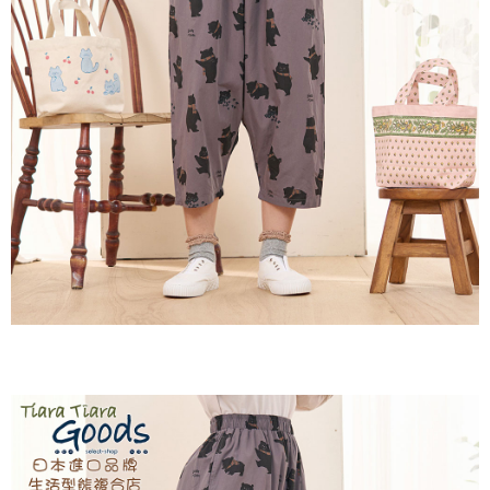
付款後全家取貨
結帳頁面，進行簡訊認證並確認金額後，即可完成結帳。
２．訂單成立數日內，您將收到繳費通知簡訊。
每筆NT$60，滿NT$1,800(含以上)免運費
３．收到繳費通知簡訊後14天內，點擊此簡訊中的連結，可透過四大超商／
ATM／網路銀行／等多元方式進行付款，方視為交易完成。
7-11取貨付款
※ 請注意：結帳手續完成當下不需立刻繳費，但若您需要取消訂單，請聯絡
每筆NT$60，滿NT$2,000(含以上)免運費
購買商品的店家。未經商家同意取消之訂單仍視為有效，需透過AFTEE先享
後付繳納相關費用。
付款後7-11取貨
※ 交易是否成功請以「AFTEE先享後付 」之結帳頁面顯示為準，若有關於
是否繳費成功／繳費後需取消欲退款等相關疑問，請聯繫「AFTEE先享後付
每筆NT$60，滿NT$2,000(含以上)免運費
客戶支援中心」
https://netprotections.freshdesk.com/support/home
黑貓宅急便(包裹尺寸60cm以下)
【注意事項】
１．透過由恩沛科技股份有限公司提供之「AFTEE先享後付」服務完成之交
每筆NT$100，滿NT$2,000(含以上)免運費
易，需依本服務之必要範圍內提供個人資料，並將交易相關給付款項請求債
權轉讓予恩沛科技股份有限公司。
黑貓宅急便(包裹尺寸90cm以下)
２．關於個人資料處理事宜，請瀏覽以下網址：
每筆NT$140，滿NT$2,000(含以上)免運費
https://aftee.tw/terms/#terms3
３．未成年的使用者請事先徵得法定代理人或監護人之同意方可使用
「AFTEE先享後付」，若未經同意申辦者引起之損失，本公司不負相關責
任。
４．使用「AFTEE先享後付」時，將依據個別帳號之用戶狀況，依本公司即
時審查核予不同之上限額度；若仍有額度不足之情形，本公司將視審查結果
請求用戶進行身份認證。
５．嚴禁一人註冊多個帳號或使用他人資訊註冊。若發現惡意使用之情形，
恩沛科技股份有限公司將有權停止該用戶之使用額度並採取法律行動。