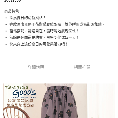
10811335
LINE Pay
商品特色
Apple Pay
探索夏日的清新風格！
這款圍巾黑熊印花鬆緊腰錐型褲，讓你瞬間成為街頭焦點。
街口支付
輕鬆搭配，舒適自在，隨時隨地展現個性！
悠遊付
無論是休閒還是約會，黑熊陪伴你每一步！
快來穿上這份夏日的可愛與活力吧！
Google Pay
全盈+PAY
AFTEE先享後付
詳細說明
相關推薦
相關說明
【關於「AFTEE先享後付」】
ATM付款
AFTEE先享後付是「在收到商品之後才付款」的支付方式。 讓您購物簡單
便利好安心！
１．簡單：不需註冊會員、不需綁卡、不需儲值。
運送方式
２．便利：只要手機號碼，簡訊認證，即可結帳。
３．安心：先確認商品／服務後，再付款。
全家取貨付款
每筆NT$60，滿NT$1,800(含以上)免運費
【「AFTEE先享後付」結帳流程】
１．於結帳方式選擇「AFTEE先享後付」後，將跳轉至「AFTEE先享後付」