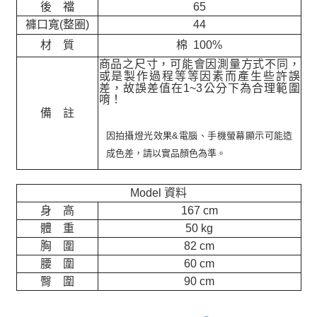
後 襠
65
褲口寬(整圈)
44
材 質
棉 100%
商品之尺寸，可能會因測量方式不同，
或是製作過程等等因素而產生些許誤
差，故誤差值在
1~3
公分下為合理範圍
唷！
備 註
因拍攝燈光效果&電腦、手機螢幕顯示可能造
成色差，請以實品顏色為準。
Model 資料
身 高
167 cm
體 重
50 kg
胸 圍
82 cm
腰 圍
60 cm
臀 圍
90 cm