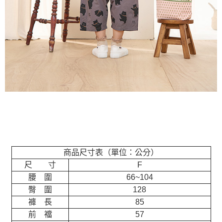
商品尺寸表（單位：公分）
尺 寸
F
腰 圍
66~104
臀 圍
128
褲 長
85
前 襠
57