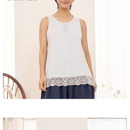
付款後全家取貨
結帳頁面，進行簡訊認證並確認金額後，即可完成結帳。
２．訂單成立數日內，您將收到繳費通知簡訊。
每筆NT$60，滿NT$1,800(含以上)免運費
３．收到繳費通知簡訊後14天內，點擊此簡訊中的連結，可透過四大超商／
ATM／網路銀行／等多元方式進行付款，方視為交易完成。
7-11取貨付款
※ 請注意：結帳手續完成當下不需立刻繳費，但若您需要取消訂單，請聯絡
每筆NT$60，滿NT$2,000(含以上)免運費
購買商品的店家。未經商家同意取消之訂單仍視為有效，需透過AFTEE先享
後付繳納相關費用。
付款後7-11取貨
※ 交易是否成功請以「AFTEE先享後付 」之結帳頁面顯示為準，若有關於
是否繳費成功／繳費後需取消欲退款等相關疑問，請聯繫「AFTEE先享後付
每筆NT$60，滿NT$2,000(含以上)免運費
客戶支援中心」
https://netprotections.freshdesk.com/support/home
黑貓宅急便(包裹尺寸60cm以下)
【注意事項】
１．透過由恩沛科技股份有限公司提供之「AFTEE先享後付」服務完成之交
每筆NT$100，滿NT$2,000(含以上)免運費
易，需依本服務之必要範圍內提供個人資料，並將交易相關給付款項請求債
權轉讓予恩沛科技股份有限公司。
黑貓宅急便(包裹尺寸90cm以下)
２．關於個人資料處理事宜，請瀏覽以下網址：
每筆NT$140，滿NT$2,000(含以上)免運費
https://aftee.tw/terms/#terms3
３．未成年的使用者請事先徵得法定代理人或監護人之同意方可使用
「AFTEE先享後付」，若未經同意申辦者引起之損失，本公司不負相關責
任。
４．使用「AFTEE先享後付」時，將依據個別帳號之用戶狀況，依本公司即
時審查核予不同之上限額度；若仍有額度不足之情形，本公司將視審查結果
請求用戶進行身份認證。
５．嚴禁一人註冊多個帳號或使用他人資訊註冊。若發現惡意使用之情形，
恩沛科技股份有限公司將有權停止該用戶之使用額度並採取法律行動。