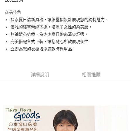
10811384
LINE Pay
商品特色
Apple Pay
探索夏日清新風格，讓細壓褶設計展現您的獨特魅力。
優雅的縷空蕾絲下擺，增添了女性的柔美感。
街口支付
無袖背心剪裁，為炎炎夏日帶來清爽舒適。
悠遊付
完美搭配各式下裝，讓您隨心所欲展現個性。
立即為您的衣櫥增添這款時尚單品！
Google Pay
全盈+PAY
AFTEE先享後付
詳細說明
相關推薦
相關說明
【關於「AFTEE先享後付」】
ATM付款
AFTEE先享後付是「在收到商品之後才付款」的支付方式。 讓您購物簡單
便利好安心！
１．簡單：不需註冊會員、不需綁卡、不需儲值。
運送方式
２．便利：只要手機號碼，簡訊認證，即可結帳。
３．安心：先確認商品／服務後，再付款。
全家取貨付款
每筆NT$60，滿NT$1,800(含以上)免運費
【「AFTEE先享後付」結帳流程】
１．於結帳方式選擇「AFTEE先享後付」後，將跳轉至「AFTEE先享後付」