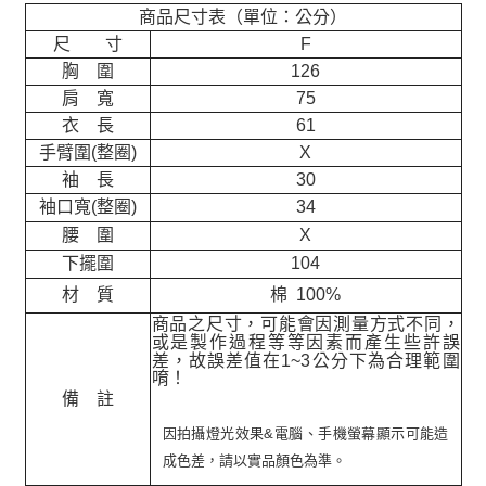
商品尺寸表（單位：公分）
尺 寸
F
胸 圍
126
肩 寬
75
衣 長
61
手臂圍(整圈)
X
袖 長
30
袖口寬(整圈)
34
腰 圍
X
下擺圍
104
材 質
棉 100%
商品之尺寸，可能會因測量方式不同，
或是製作過程等等因素而產生些許誤
差，故誤差值在
1~3
公分下為合理範圍
唷！
備 註
因拍攝燈光效果&電腦、手機螢幕顯示可能造
成色差，請以實品顏色為準。