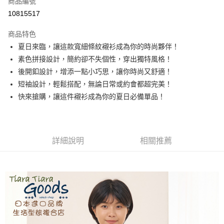
商品編號
超商取貨付款
10815517
LINE Pay
商品特色
Apple Pay
夏日來臨，讓這款寬細條紋襯衫成為你的時尚夥伴！
素色拼接設計，簡約卻不失個性，穿出獨特風格！
街口支付
後開釦設計，增添一點小巧思，讓你時尚又舒適！
悠遊付
短袖設計，輕鬆搭配，無論日常或約會都超完美！
快來搶購，讓這件襯衫成為你的夏日必備單品！
Google Pay
全盈+PAY
AFTEE先享後付
詳細說明
相關推薦
相關說明
【關於「AFTEE先享後付」】
ATM付款
AFTEE先享後付是「在收到商品之後才付款」的支付方式。 讓您購物簡單
便利好安心！
１．簡單：不需註冊會員、不需綁卡、不需儲值。
運送方式
２．便利：只要手機號碼，簡訊認證，即可結帳。
３．安心：先確認商品／服務後，再付款。
全家取貨付款
每筆NT$60，滿NT$1,800(含以上)免運費
【「AFTEE先享後付」結帳流程】