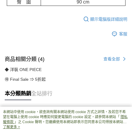
臀 圍
90 cm
顯示電腦版詳細說明
客服
商品相關分類 (4)
查看全部
◆ 洋裝 ONE PIECE
🉐 Final Sale ⇒ 5折起
本分類熱銷
全站排行
本網站中使用 cookie，欲查詢有關本網站使用 cookie 方式之詳情，及若您不希
熱門標籤
望在電腦上使用 cookie 時應如何變更電腦的 cookie 設定，請參閱本網站「
隱私
權條款
」之 Cookie 聲明。您繼續使用本網站即表示您同意本公司得按本網站使
用條款之 Cookie 聲明使用 cookie。
了解更多 >