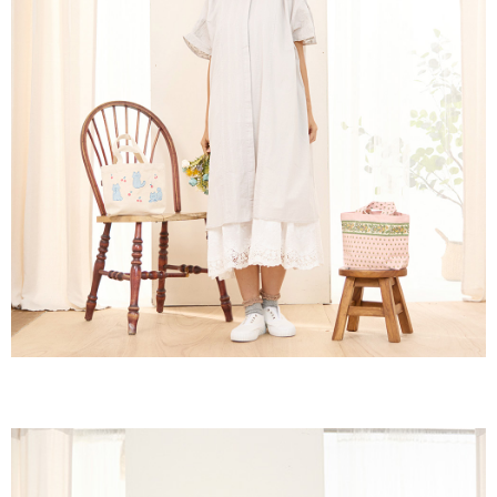
付款後全家取貨
結帳頁面，進行簡訊認證並確認金額後，即可完成結帳。
２．訂單成立數日內，您將收到繳費通知簡訊。
每筆NT$60，滿NT$1,800(含以上)免運費
３．收到繳費通知簡訊後14天內，點擊此簡訊中的連結，可透過四大超商／
ATM／網路銀行／等多元方式進行付款，方視為交易完成。
7-11取貨付款
※ 請注意：結帳手續完成當下不需立刻繳費，但若您需要取消訂單，請聯絡
每筆NT$60，滿NT$2,000(含以上)免運費
購買商品的店家。未經商家同意取消之訂單仍視為有效，需透過AFTEE先享
後付繳納相關費用。
付款後7-11取貨
※ 交易是否成功請以「AFTEE先享後付 」之結帳頁面顯示為準，若有關於
是否繳費成功／繳費後需取消欲退款等相關疑問，請聯繫「AFTEE先享後付
每筆NT$60，滿NT$2,000(含以上)免運費
客戶支援中心」
https://netprotections.freshdesk.com/support/home
黑貓宅急便(包裹尺寸60cm以下)
【注意事項】
１．透過由恩沛科技股份有限公司提供之「AFTEE先享後付」服務完成之交
每筆NT$100，滿NT$2,000(含以上)免運費
易，需依本服務之必要範圍內提供個人資料，並將交易相關給付款項請求債
權轉讓予恩沛科技股份有限公司。
黑貓宅急便(包裹尺寸90cm以下)
２．關於個人資料處理事宜，請瀏覽以下網址：
每筆NT$140，滿NT$2,000(含以上)免運費
https://aftee.tw/terms/#terms3
３．未成年的使用者請事先徵得法定代理人或監護人之同意方可使用
「AFTEE先享後付」，若未經同意申辦者引起之損失，本公司不負相關責
任。
４．使用「AFTEE先享後付」時，將依據個別帳號之用戶狀況，依本公司即
時審查核予不同之上限額度；若仍有額度不足之情形，本公司將視審查結果
請求用戶進行身份認證。
５．嚴禁一人註冊多個帳號或使用他人資訊註冊。若發現惡意使用之情形，
恩沛科技股份有限公司將有權停止該用戶之使用額度並採取法律行動。