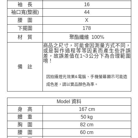
袖 長
16
袖口寬(整圈)
44
腰 圍
X
下擺圍
178
材 質
聚酯纖維 100%
商品之尺寸，可能會因測量方式不同，
或是製作過程等等因素而產生些許誤
差，故誤差值在
1~3
公分下為合理範圍
唷！
備 註
因拍攝燈光效果&電腦、手機螢幕顯示可能造
成色差，請以實品顏色為準。
Model 資料
身 高
167 cm
體 重
50 kg
胸 圍
82 cm
腰 圍
60 cm