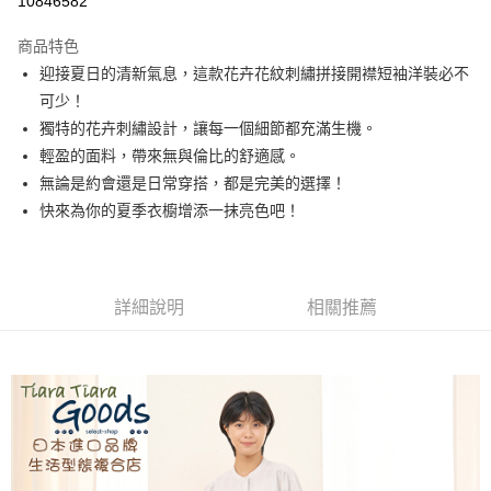
10846582
LINE Pay
商品特色
Apple Pay
迎接夏日的清新氣息，這款花卉花紋刺繡拼接開襟短袖洋裝必不
可少！
街口支付
獨特的花卉刺繡設計，讓每一個細節都充滿生機。
悠遊付
輕盈的面料，帶來無與倫比的舒適感。
無論是約會還是日常穿搭，都是完美的選擇！
Google Pay
快來為你的夏季衣櫥增添一抹亮色吧！
全盈+PAY
AFTEE先享後付
相關說明
詳細說明
相關推薦
【關於「AFTEE先享後付」】
ATM付款
AFTEE先享後付是「在收到商品之後才付款」的支付方式。 讓您購物簡單
便利好安心！
１．簡單：不需註冊會員、不需綁卡、不需儲值。
運送方式
２．便利：只要手機號碼，簡訊認證，即可結帳。
３．安心：先確認商品／服務後，再付款。
全家取貨付款
每筆NT$60，滿NT$1,800(含以上)免運費
【「AFTEE先享後付」結帳流程】
１．於結帳方式選擇「AFTEE先享後付」後，將跳轉至「AFTEE先享後付」