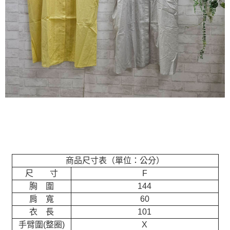
商品尺寸表（單位：公分）
尺 寸
F
胸 圍
144
肩 寬
60
衣 長
101
手臂圍(整圈)
X