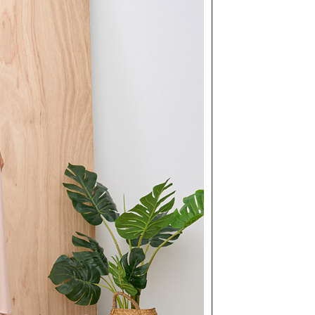
(包裹尺寸60cm以下)
恩沛科技股份有限公司提供之「AFTEE先享後付」服務完成之
依本服務之必要範圍內提供個人資料，並將交易相關給付款項請
00，滿NT$2,000(含以上)免運費
讓予恩沛科技股份有限公司。
個人資料處理事宜，請瀏覽以下網址：
(包裹尺寸90cm以下)
ee.tw/terms/#terms3
40，滿NT$2,000(含以上)免運費
年的使用者請事先徵得法定代理人或監護人之同意方可使用
E先享後付」，若未經同意申辦者引起之損失，本公司不負相關責
AFTEE先享後付」時，將依據個別帳號之用戶狀況，依本公司
核予不同之上限額度；若仍有額度不足之情形，本公司將視審查
用戶進行身份認證。
一人註冊多個帳號或使用他人資訊註冊。若發現惡意使用之情
科技股份有限公司將有權停止該用戶之使用額度並採取法律行