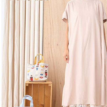
黑貓宅急便
１．透過由
交易，需
每筆NT$1
求債權轉
２．關於
黑貓宅急便
https://aft
每筆NT$1
３．未成
「AFTE
任。
４．使用「
即時審查
結果請求
５．嚴禁
形，恩沛
動。