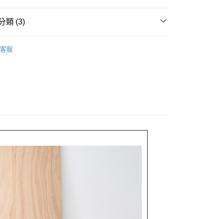
享後付
類 (3)
FTEE先享後付」】
E PIECE
先享後付是「在收到商品之後才付款」的支付方式。 讓您購物簡單
客服
心！
Sale ⇒ 5折起
：不需註冊會員、不需綁卡、不需儲值。
林&森林休閒系列
：只要手機號碼，簡訊認證，即可結帳。
：先確認商品／服務後，再付款。
付款
EE先享後付」結帳流程】
0，滿NT$1,800(含以上)免運費
方式選擇「AFTEE先享後付」後，將跳轉至「AFTEE先享後
頁面，進行簡訊認證並確認金額後，即可完成結帳。
家取貨
成立數日內，您將收到繳費通知簡訊。
費通知簡訊後14天內，點擊此簡訊中的連結，可透過四大超商
0，滿NT$1,800(含以上)免運費
網路銀行／等多元方式進行付款，方視為交易完成。
：結帳手續完成當下不需立刻繳費，但若您需要取消訂單，請聯
付款
的店家。未經商家同意取消之訂單仍視為有效，需透過AFTEE
繳納相關費用。
0，滿NT$2,000(含以上)免運費
否成功請以「AFTEE先享後付 」之結帳頁面顯示為準，若有關於
功／繳費後需取消欲退款等相關疑問，請聯繫「AFTEE先享後
1取貨
援中心」
https://netprotections.freshdesk.com/support/home
0，滿NT$2,000(含以上)免運費
項】