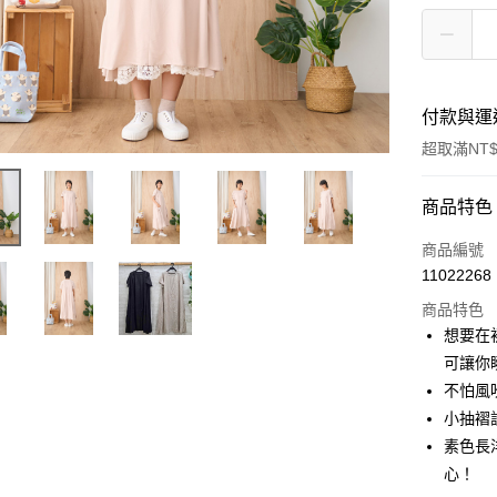
付款與運
超取滿NT$
付款方式
商品特色
信用卡一
商品編號
11022268
超商取貨
商品特色
LINE Pay
想要在
可讓你
Apple Pay
不怕風
悠遊付
小抽褶
素色長
Google Pa
心！
全盈+PAY