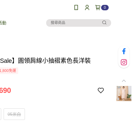
0
活動
al Sale】圓領肩線小抽褶素色長洋裝
1,800免運
690
05米白