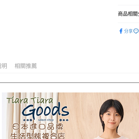
AFTEE先
商品相關分
相關說明
【關於「A
◆ 洋裝 ON
ATM付款
AFTEE
分享
便利好安
🉐 Final 
１．簡單
🌳🌳山
２．便利
運送方式
３．安心
全家取貨
【「AFT
說明
相關推薦
每筆NT$6
１．於結帳
付」結帳
付款後全
２．訂單
３．收到繳
每筆NT$6
／ATM／
※ 請注意
7-11取貨
絡購買商品
先享後付
每筆NT$6
※ 交易是
是否繳費成
付款後7-1
付客戶支
每筆NT$6
【注意事