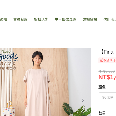
須知
會員制度
折扣活動
生日優惠專區
專櫃資訊
信用卡
【Fin
超取滿NT$
NT$3,380
NT$1,
顏色
90深黑
數量