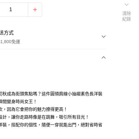
清除
紀錄
送方式
1,800免運
次付款
付款
初秋成為街頭焦點嗎？這件圓領肩線小抽褶素色長洋裝
瞬間變身時尚女王！
吹，因為它會把你的魅力撩得更高！
設計，讓你走路時像是在跳舞，吸引所有目光！
洋裝，搭配你的個性，隨便一穿就能出門，絕對省時省
y