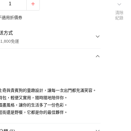
清除
不適用折價券
紀錄
送方式
1,800免運
次付款
付款
士奇與貴賓狗的童趣設計，讓每一次出門都充滿笑容。
特包，輕便又實用，隨時隨地陪伴你。
插畫風格，讓你的生活多了一份色彩。
逛街還是野餐，它都是你的最佳夥伴。