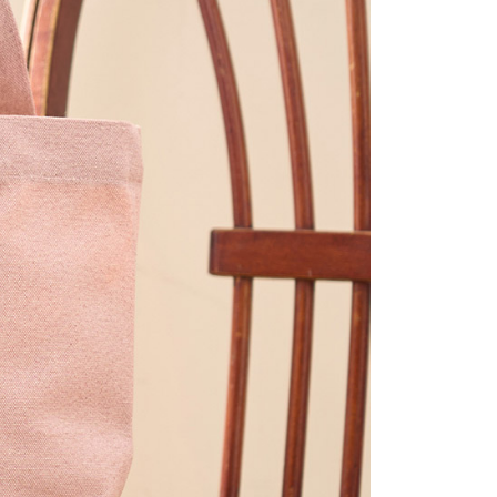
0，滿NT$2,000(含以上)免運費
項】
(包裹尺寸60cm以下)
恩沛科技股份有限公司提供之「AFTEE先享後付」服務完成之
依本服務之必要範圍內提供個人資料，並將交易相關給付款項請
00，滿NT$2,000(含以上)免運費
讓予恩沛科技股份有限公司。
個人資料處理事宜，請瀏覽以下網址：
(包裹尺寸90cm以下)
ee.tw/terms/#terms3
40，滿NT$2,000(含以上)免運費
年的使用者請事先徵得法定代理人或監護人之同意方可使用
E先享後付」，若未經同意申辦者引起之損失，本公司不負相關責
AFTEE先享後付」時，將依據個別帳號之用戶狀況，依本公司
核予不同之上限額度；若仍有額度不足之情形，本公司將視審查
用戶進行身份認證。
一人註冊多個帳號或使用他人資訊註冊。若發現惡意使用之情
科技股份有限公司將有權停止該用戶之使用額度並採取法律行