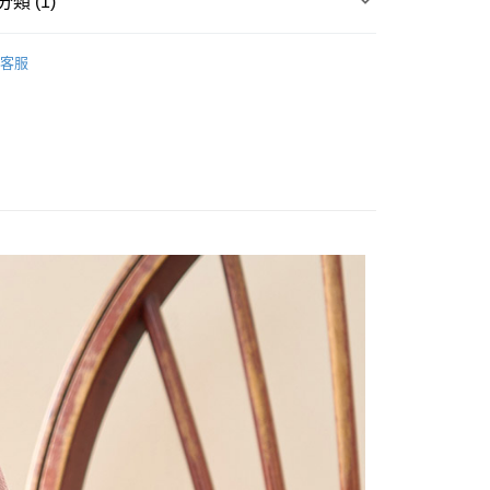
類 (1)
y
 GOODS
客服
享後付
FTEE先享後付」】
先享後付是「在收到商品之後才付款」的支付方式。 讓您購物簡單
心！
：不需註冊會員、不需綁卡、不需儲值。
：只要手機號碼，簡訊認證，即可結帳。
：先確認商品／服務後，再付款。
付款
EE先享後付」結帳流程】
0，滿NT$1,800(含以上)免運費
方式選擇「AFTEE先享後付」後，將跳轉至「AFTEE先享後
頁面，進行簡訊認證並確認金額後，即可完成結帳。
家取貨
成立數日內，您將收到繳費通知簡訊。
費通知簡訊後14天內，點擊此簡訊中的連結，可透過四大超商
0，滿NT$1,800(含以上)免運費
網路銀行／等多元方式進行付款，方視為交易完成。
：結帳手續完成當下不需立刻繳費，但若您需要取消訂單，請聯
付款
的店家。未經商家同意取消之訂單仍視為有效，需透過AFTEE
繳納相關費用。
0，滿NT$2,000(含以上)免運費
否成功請以「AFTEE先享後付 」之結帳頁面顯示為準，若有關於
功／繳費後需取消欲退款等相關疑問，請聯繫「AFTEE先享後
1取貨
援中心」
https://netprotections.freshdesk.com/support/home