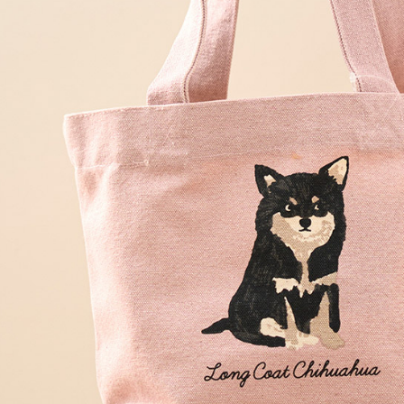
每筆NT$6
【注意事
黑貓宅急便
１．透過由
交易，需
每筆NT$1
求債權轉
２．關於
黑貓宅急便
https://aft
每筆NT$1
３．未成
「AFTE
任。
４．使用「
即時審查
結果請求
５．嚴禁
形，恩沛
動。