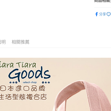
商品相關分
Google Pa
全盈+PAY
◆ 生活雜貨
分享
AFTEE先
相關說明
【關於「A
ATM付款
AFTEE
便利好安
說明
相關推薦
１．簡單
２．便利
運送方式
３．安心
全家取貨
【「AFT
每筆NT$6
１．於結帳
付」結帳
付款後全
２．訂單
３．收到繳
每筆NT$6
／ATM／
※ 請注意
7-11取貨
絡購買商品
先享後付
每筆NT$6
※ 交易是
是否繳費成
付款後7-1
付客戶支