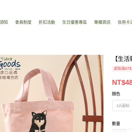
須知
會員制度
折扣活動
生日優惠專區
專櫃資訊
信用卡
【生活
超取滿NT$
NT$4
顏色
12淺粉
數量