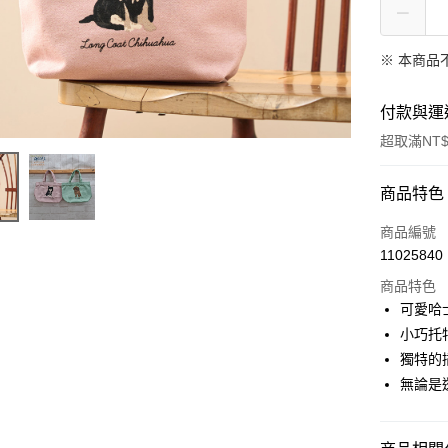
※ 本商品
付款與運
超取滿NT$
付款方式
商品特色
信用卡一
商品編號
11025840
超商取貨
商品特色
LINE Pay
可愛哈
小巧托
Apple Pay
獨特的
街口支付
無論是
悠遊付