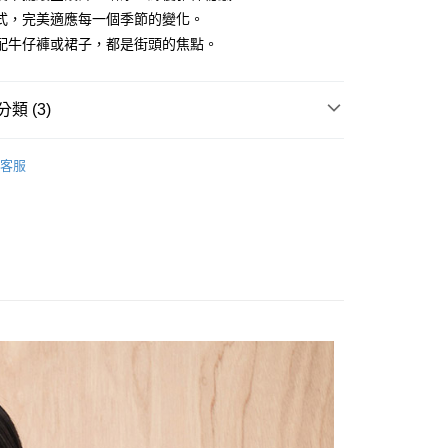
式，完美適應每一個季節的變化。
配牛仔褲或裙子，都是街頭的焦點。
y
類 (3)
享後付
OPS
襯衫
客服
Sale ⇒ 5折起
FTEE先享後付」】
先享後付是「在收到商品之後才付款」的支付方式。 讓您購物簡單
美印花刺繡系列
心！
：不需註冊會員、不需綁卡、不需儲值。
：只要手機號碼，簡訊認證，即可結帳。
：先確認商品／服務後，再付款。
付款
EE先享後付」結帳流程】
0，滿NT$1,800(含以上)免運費
方式選擇「AFTEE先享後付」後，將跳轉至「AFTEE先享後
頁面，進行簡訊認證並確認金額後，即可完成結帳。
家取貨
成立數日內，您將收到繳費通知簡訊。
費通知簡訊後14天內，點擊此簡訊中的連結，可透過四大超商
0，滿NT$1,800(含以上)免運費
網路銀行／等多元方式進行付款，方視為交易完成。
：結帳手續完成當下不需立刻繳費，但若您需要取消訂單，請聯
付款
的店家。未經商家同意取消之訂單仍視為有效，需透過AFTEE