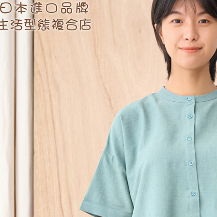
先享後付
每筆NT$6
※ 交易是
是否繳費成
付款後7-1
付客戶支
每筆NT$6
【注意事
黑貓宅急便
１．透過由
交易，需
每筆NT$1
求債權轉
２．關於
黑貓宅急便
https://aft
每筆NT$1
３．未成
「AFTE
任。
４．使用「
即時審查
結果請求
５．嚴禁
形，恩沛
動。