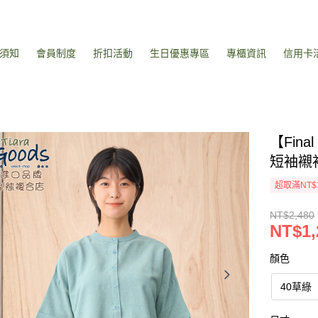
須知
會員制度
折扣活動
生日優惠專區
專櫃資訊
信用卡
【Fin
短袖襯
超取滿NT$
NT$2,480
NT$1,
顏色
40草綠