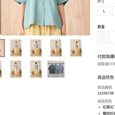
尺寸
L
數量
付款與運
超取滿NT$
付款方式
商品特色
信用卡一
商品編號
11038738
超商取貨
商品特色
LINE Pay
在陽光
獨特的