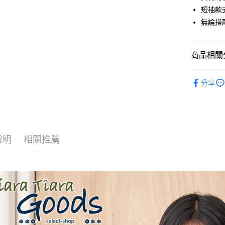
Apple Pay
短袖款
悠遊付
無論搭
Google Pa
商品相關分
全盈+PAY
AFTEE先
◆ 上衣 T
分享
相關說明
🉐 Final 
【關於「A
ATM付款
AFTEE
💗 💗甜
便利好安
１．簡單
２．便利
運送方式
說明
相關推薦
３．安心
全家取貨
【「AFT
每筆NT$6
１．於結帳
付」結帳
付款後全
２．訂單
３．收到繳
每筆NT$6
／ATM／
※ 請注意
7-11取貨
絡購買商品