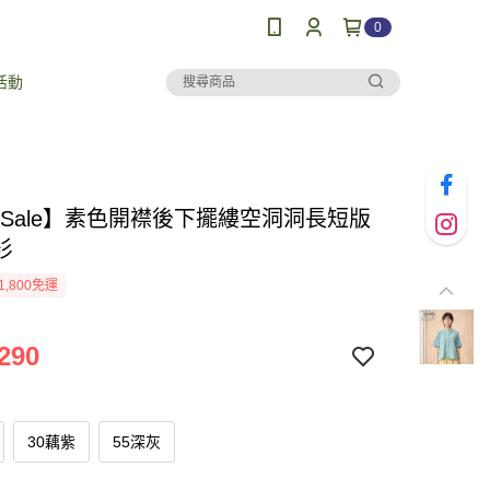
0
活動
al Sale】素色開襟後下擺縷空洞洞長短版
衫
1,800免運
290
30藕紫
55深灰