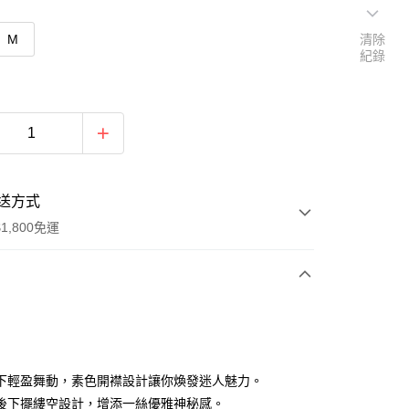
M
清除
紀錄
送方式
1,800免運
次付款
付款
下輕盈舞動，素色開襟設計讓你煥發迷人魅力。
後下擺縷空設計，增添一絲優雅神秘感。