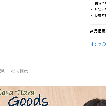
悠遊付
獨特花
無論搭
Google Pa
快來擁
全盈+PAY
AFTEE先
商品相關分
相關說明
【關於「A
◆ 上衣 T
ATM付款
AFTEE
分享
便利好安
🉐 Final 
１．簡單
🌳🌳山
２．便利
運送方式
３．安心
全家取貨
【「AFT
說明
相關推薦
每筆NT$6
１．於結帳
付」結帳
付款後全
２．訂單
３．收到繳
每筆NT$6
／ATM／
※ 請注意
7-11取貨
絡購買商品
先享後付
每筆NT$6