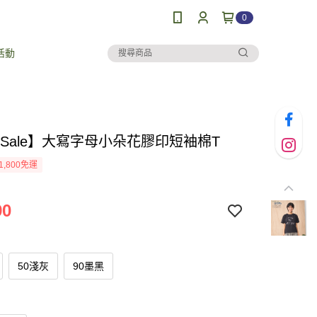
0
活動
al Sale】大寫字母小朵花膠印短袖棉T
1,800免運
90
50淺灰
90墨黑