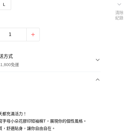
L
清除
紀錄
送方式
1,800免運
次付款
付款
天都充滿活力！
寫字母小朵花膠印短袖棉T，展現你的個性風格。
質，舒適貼身，讓你自由自在。