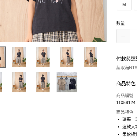
M
數量
付款與運
超取滿NT$
付款方式
商品特色
信用卡一
商品編號
11058124
超商取貨
商品特色
LINE Pay
讓每一
這款大
Apple Pay
柔軟棉