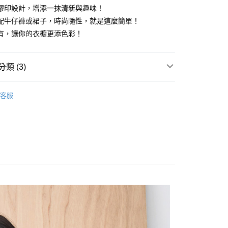
膠印設計，增添一抹清新與趣味！
配牛仔褲或裙子，時尚隨性，就是這麼簡單！
y
有，讓你的衣櫥更添色彩！
享後付
類 (3)
FTEE先享後付」】
OPS
T恤/丸類上衣
先享後付是「在收到商品之後才付款」的支付方式。 讓您購物簡單
客服
心！
Sale ⇒ 5折起
：不需註冊會員、不需綁卡、不需儲值。
林&森林休閒系列
：只要手機號碼，簡訊認證，即可結帳。
：先確認商品／服務後，再付款。
付款
EE先享後付」結帳流程】
0，滿NT$1,800(含以上)免運費
方式選擇「AFTEE先享後付」後，將跳轉至「AFTEE先享後
頁面，進行簡訊認證並確認金額後，即可完成結帳。
家取貨
成立數日內，您將收到繳費通知簡訊。
費通知簡訊後14天內，點擊此簡訊中的連結，可透過四大超商
0，滿NT$1,800(含以上)免運費
網路銀行／等多元方式進行付款，方視為交易完成。
：結帳手續完成當下不需立刻繳費，但若您需要取消訂單，請聯
付款
的店家。未經商家同意取消之訂單仍視為有效，需透過AFTEE
繳納相關費用。
0，滿NT$2,000(含以上)免運費