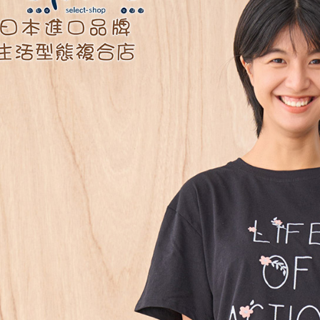
※ 交易是
是否繳費成
付款後7-1
付客戶支
每筆NT$6
【注意事
黑貓宅急便
１．透過由
交易，需
每筆NT$1
求債權轉
２．關於
黑貓宅急便
https://aft
每筆NT$1
３．未成
「AFTE
任。
４．使用「
即時審查
結果請求
５．嚴禁
形，恩沛
動。