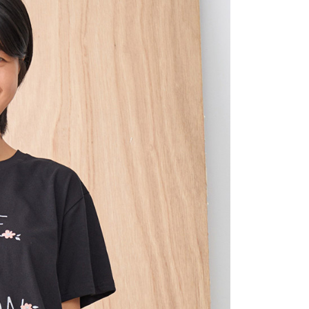
否成功請以「AFTEE先享後付 」之結帳頁面顯示為準，若有關於
功／繳費後需取消欲退款等相關疑問，請聯繫「AFTEE先享後
1取貨
援中心」
https://netprotections.freshdesk.com/support/home
0，滿NT$2,000(含以上)免運費
項】
(包裹尺寸60cm以下)
恩沛科技股份有限公司提供之「AFTEE先享後付」服務完成之
依本服務之必要範圍內提供個人資料，並將交易相關給付款項請
00，滿NT$2,000(含以上)免運費
讓予恩沛科技股份有限公司。
個人資料處理事宜，請瀏覽以下網址：
(包裹尺寸90cm以下)
ee.tw/terms/#terms3
40，滿NT$2,000(含以上)免運費
年的使用者請事先徵得法定代理人或監護人之同意方可使用
E先享後付」，若未經同意申辦者引起之損失，本公司不負相關責
AFTEE先享後付」時，將依據個別帳號之用戶狀況，依本公司
核予不同之上限額度；若仍有額度不足之情形，本公司將視審查
用戶進行身份認證。
一人註冊多個帳號或使用他人資訊註冊。若發現惡意使用之情
科技股份有限公司將有權停止該用戶之使用額度並採取法律行