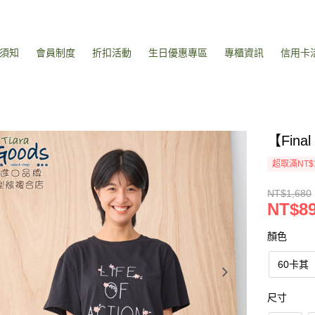
須知
會員制度
折扣活動
生日優惠專區
專櫃資訊
信用卡
【Fin
超取滿NT$
NT$1,680
NT$8
顏色
60卡其
尺寸