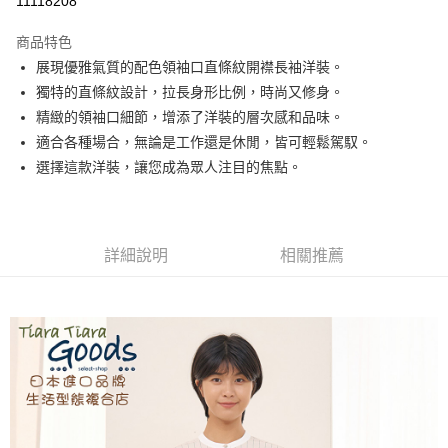
11118208
LINE Pay
商品特色
Apple Pay
展現優雅氣質的配色領袖口直條紋開襟長袖洋裝。
獨特的直條紋設計，拉長身形比例，時尚又修身。
悠遊付
精緻的領袖口細節，增添了洋裝的層次感和品味。
Google Pay
適合各種場合，無論是工作還是休閒，皆可輕鬆駕馭。
選擇這款洋裝，讓您成為眾人注目的焦點。
全盈+PAY
AFTEE先享後付
相關說明
詳細說明
相關推薦
【關於「AFTEE先享後付」】
ATM付款
AFTEE先享後付是「在收到商品之後才付款」的支付方式。 讓您購物簡單
便利好安心！
１．簡單：不需註冊會員、不需綁卡、不需儲值。
運送方式
２．便利：只要手機號碼，簡訊認證，即可結帳。
３．安心：先確認商品／服務後，再付款。
全家取貨付款
每筆NT$60，滿NT$1,800(含以上)免運費
【「AFTEE先享後付」結帳流程】
１．於結帳方式選擇「AFTEE先享後付」後，將跳轉至「AFTEE先享後付」
付款後全家取貨
結帳頁面，進行簡訊認證並確認金額後，即可完成結帳。
２．訂單成立數日內，您將收到繳費通知簡訊。
每筆NT$60，滿NT$1,800(含以上)免運費