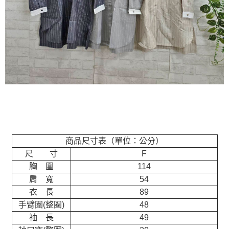
商品尺寸表（單位：公分）
尺 寸
F
胸 圍
114
肩 寬
54
衣 長
89
手臂圍(整圈)
48
袖 長
49