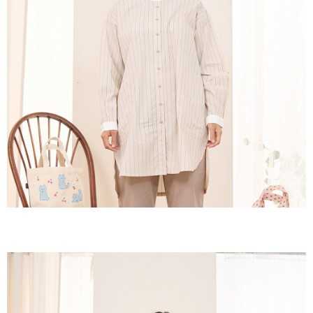
３．收到繳費通知簡訊後14天內，點擊此簡訊中的連結，可透過四大超商／
ATM／網路銀行／等多元方式進行付款，方視為交易完成。
7-11取貨付款
※ 請注意：結帳手續完成當下不需立刻繳費，但若您需要取消訂單，請聯絡
每筆NT$60，滿NT$2,000(含以上)免運費
購買商品的店家。未經商家同意取消之訂單仍視為有效，需透過AFTEE先享
後付繳納相關費用。
付款後7-11取貨
※ 交易是否成功請以「AFTEE先享後付 」之結帳頁面顯示為準，若有關於
是否繳費成功／繳費後需取消欲退款等相關疑問，請聯繫「AFTEE先享後付
每筆NT$60，滿NT$2,000(含以上)免運費
客戶支援中心」
https://netprotections.freshdesk.com/support/home
黑貓宅急便(包裹尺寸60cm以下)
【注意事項】
１．透過由恩沛科技股份有限公司提供之「AFTEE先享後付」服務完成之交
每筆NT$100，滿NT$2,000(含以上)免運費
易，需依本服務之必要範圍內提供個人資料，並將交易相關給付款項請求債
權轉讓予恩沛科技股份有限公司。
黑貓宅急便(包裹尺寸90cm以下)
２．關於個人資料處理事宜，請瀏覽以下網址：
每筆NT$140，滿NT$2,000(含以上)免運費
https://aftee.tw/terms/#terms3
３．未成年的使用者請事先徵得法定代理人或監護人之同意方可使用
「AFTEE先享後付」，若未經同意申辦者引起之損失，本公司不負相關責
任。
４．使用「AFTEE先享後付」時，將依據個別帳號之用戶狀況，依本公司即
時審查核予不同之上限額度；若仍有額度不足之情形，本公司將視審查結果
請求用戶進行身份認證。
５．嚴禁一人註冊多個帳號或使用他人資訊註冊。若發現惡意使用之情形，
恩沛科技股份有限公司將有權停止該用戶之使用額度並採取法律行動。