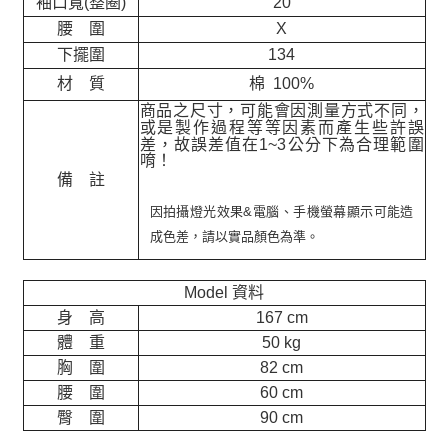
袖口寬(整圈)
20
腰 圍
X
下擺圍
134
材 質
棉 100%
商品之尺寸，可能會因測量方式不同，
或是製作過程等等因素而產生些許誤
差，故誤差值在
1~3
公分下為合理範圍
唷！
備 註
因拍攝燈光效果&電腦、手機螢幕顯示可能造
成色差，請以實品顏色為準。
Model 資料
身 高
167 cm
體 重
50 kg
胸 圍
82 cm
腰 圍
60 cm
臀 圍
90 cm