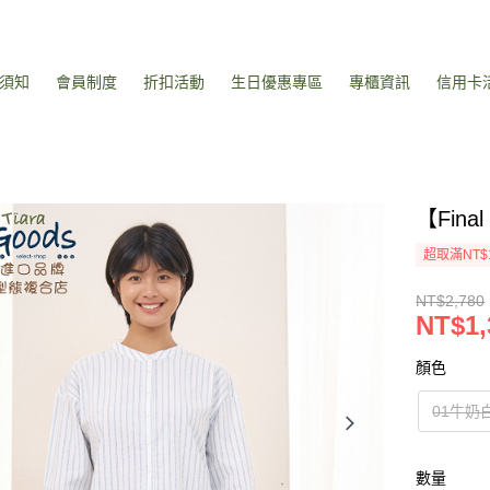
須知
會員制度
折扣活動
生日優惠專區
專櫃資訊
信用卡
【Fin
超取滿NT$
NT$2,780
NT$1,
顏色
01牛奶
數量