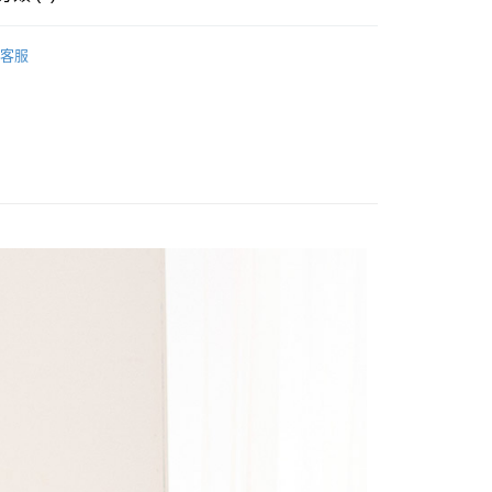
享後付
OPS
襯衫
客服
Sale ⇒ 5折起
FTEE先享後付」】
先享後付是「在收到商品之後才付款」的支付方式。 讓您購物簡單
美印花刺繡系列
心！
：不需註冊會員、不需綁卡、不需儲值。
：只要手機號碼，簡訊認證，即可結帳。
：先確認商品／服務後，再付款。
付款
EE先享後付」結帳流程】
0，滿NT$1,800(含以上)免運費
方式選擇「AFTEE先享後付」後，將跳轉至「AFTEE先享後
頁面，進行簡訊認證並確認金額後，即可完成結帳。
家取貨
成立數日內，您將收到繳費通知簡訊。
費通知簡訊後14天內，點擊此簡訊中的連結，可透過四大超商
0，滿NT$1,800(含以上)免運費
網路銀行／等多元方式進行付款，方視為交易完成。
：結帳手續完成當下不需立刻繳費，但若您需要取消訂單，請聯
付款
的店家。未經商家同意取消之訂單仍視為有效，需透過AFTEE
繳納相關費用。
0，滿NT$2,000(含以上)免運費
否成功請以「AFTEE先享後付 」之結帳頁面顯示為準，若有關於
功／繳費後需取消欲退款等相關疑問，請聯繫「AFTEE先享後
1取貨
援中心」
https://netprotections.freshdesk.com/support/home
0，滿NT$2,000(含以上)免運費
項】