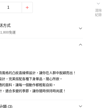
清除
紀錄
送方式
1,800免運
次付款
付款
特風格的凸紋直線條設計，讓你在人群中脫穎而出！
設計，完美搭配各種下身單品，隨心所欲。
適的面料，讓每一個動作都輕鬆自如。
計，適合多變的季節，讓你隨時保持時尚感！
y
類 (3)