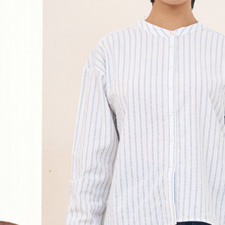
黑貓宅急便
１．透過由
交易，需
每筆NT$1
求債權轉
２．關於
黑貓宅急便
https://aft
每筆NT$1
３．未成
「AFTE
任。
４．使用「
即時審查
結果請求
５．嚴禁
形，恩沛
動。