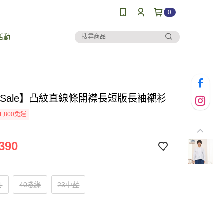
0
活動
al Sale】凸紋直線條開襟長短版長袖襯衫
1,800免運
390
白
40淺綠
23中藍