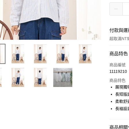
付款與運
超取滿NT$
付款方式
商品特色
信用卡一
商品編號
11119210
超商取貨
商品特色
LINE Pay
展現獨
長短版
Apple Pay
柔軟舒
悠遊付
長袖設
Google Pa
商品相關分
全盈+PAY