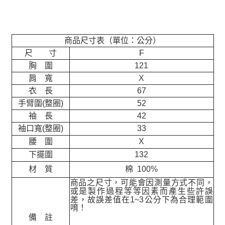
商品尺寸表（單位：公分）
尺 寸
F
胸 圍
121
肩 寬
X
衣 長
67
手臂圍(整圈)
52
袖 長
42
袖口寬(整圈)
33
腰 圍
X
下擺圍
132
材 質
棉 100%
商品之尺寸，可能會因測量方式不同，
或是製作過程等等因素而產生些許誤
差，故誤差值在
1~3
公分下為合理範圍
唷！
備 註