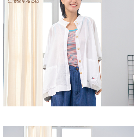
２．訂單成立數日內，您將收到繳費通知簡訊。
每筆NT$60，滿NT$1,800(含以上)免運費
３．收到繳費通知簡訊後14天內，點擊此簡訊中的連結，可透過四大超商／
ATM／網路銀行／等多元方式進行付款，方視為交易完成。
7-11取貨付款
※ 請注意：結帳手續完成當下不需立刻繳費，但若您需要取消訂單，請聯絡
每筆NT$60，滿NT$2,000(含以上)免運費
購買商品的店家。未經商家同意取消之訂單仍視為有效，需透過AFTEE先享
後付繳納相關費用。
付款後7-11取貨
※ 交易是否成功請以「AFTEE先享後付 」之結帳頁面顯示為準，若有關於
是否繳費成功／繳費後需取消欲退款等相關疑問，請聯繫「AFTEE先享後付
每筆NT$60，滿NT$2,000(含以上)免運費
客戶支援中心」
https://netprotections.freshdesk.com/support/home
黑貓宅急便(包裹尺寸60cm以下)
【注意事項】
１．透過由恩沛科技股份有限公司提供之「AFTEE先享後付」服務完成之交
每筆NT$100，滿NT$2,000(含以上)免運費
易，需依本服務之必要範圍內提供個人資料，並將交易相關給付款項請求債
權轉讓予恩沛科技股份有限公司。
黑貓宅急便(包裹尺寸90cm以下)
２．關於個人資料處理事宜，請瀏覽以下網址：
每筆NT$140，滿NT$2,000(含以上)免運費
https://aftee.tw/terms/#terms3
３．未成年的使用者請事先徵得法定代理人或監護人之同意方可使用
「AFTEE先享後付」，若未經同意申辦者引起之損失，本公司不負相關責
任。
４．使用「AFTEE先享後付」時，將依據個別帳號之用戶狀況，依本公司即
時審查核予不同之上限額度；若仍有額度不足之情形，本公司將視審查結果
請求用戶進行身份認證。
５．嚴禁一人註冊多個帳號或使用他人資訊註冊。若發現惡意使用之情形，
恩沛科技股份有限公司將有權停止該用戶之使用額度並採取法律行動。