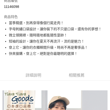
商品編號
超商取貨付款
11146098
LINE Pay
商品特色
Apple Pay
當季精選，別再穿得像個行屍走肉！
字母刺繡口袋設計，讓你裝下的不只是口袋，還有你的夢想！
悠遊付
微立領開襟，隨時隨地都能隨性耍帥！
Google Pay
短袖的設計，讓你在夏天不再流汗，流的是魅力！
穿上它，讓你的衣櫃瞬間升級，時尚不再是奢侈品！
全盈+PAY
快來搶購，穿上它，絕對是你最聰明的選擇！
AFTEE先享後付
相關說明
【關於「AFTEE先享後付」】
ATM付款
AFTEE先享後付是「在收到商品之後才付款」的支付方式。 讓您購物簡單
詳細說明
相關推薦
便利好安心！
１．簡單：不需註冊會員、不需綁卡、不需儲值。
運送方式
２．便利：只要手機號碼，簡訊認證，即可結帳。
３．安心：先確認商品／服務後，再付款。
全家取貨付款
每筆NT$60，滿NT$1,800(含以上)免運費
【「AFTEE先享後付」結帳流程】
１．於結帳方式選擇「AFTEE先享後付」後，將跳轉至「AFTEE先享後付」
付款後全家取貨
結帳頁面，進行簡訊認證並確認金額後，即可完成結帳。