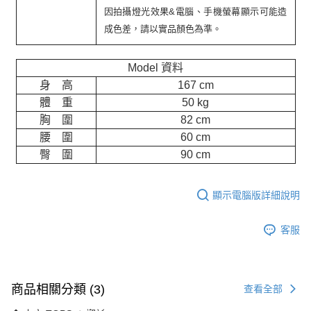
因拍攝燈光效果&電腦、手機螢幕顯示可能造
成色差，請以實品顏色為準。
Model 資料
身 高
167 cm
體 重
50 kg
胸 圍
82 cm
腰 圍
60 cm
臀 圍
90 cm
顯示電腦版詳細說明
客服
商品相關分類 (3)
查看全部