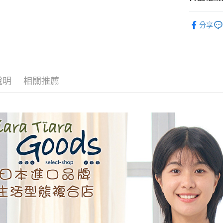
AFTEE先
◆ 上衣 T
分享
相關說明
🉐 Final 
【關於「A
ATM付款
AFTEE
🖤🤍黑白
便利好安
１．簡單
２．便利
運送方式
說明
相關推薦
３．安心
全家取貨
【「AFT
每筆NT$6
１．於結帳
付」結帳
付款後全
２．訂單
３．收到繳
每筆NT$6
／ATM／
※ 請注意
7-11取貨
絡購買商品
先享後付
每筆NT$6
※ 交易是
是否繳費成
付款後7-1
付客戶支
每筆NT$6
【注意事