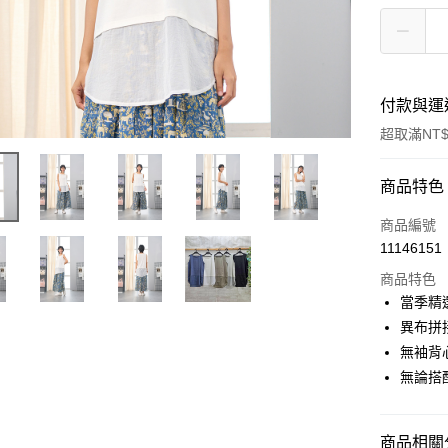
付款與運
超取滿NT$
付款方式
商品特色
信用卡一
商品編號
11146151
超商取貨
商品特色
LINE Pay
當季精
異布拼
Apple Pay
無袖背
悠遊付
無論搭
Google Pa
商品相關分
全盈+PAY