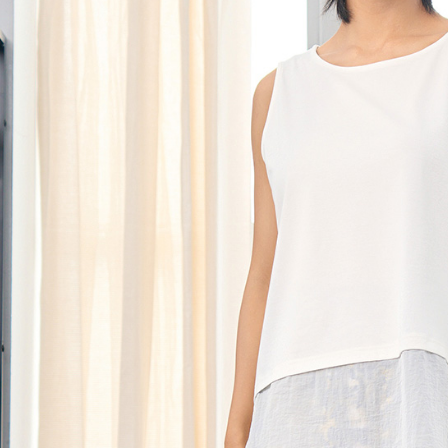
黑貓宅急便
１．透過由
交易，需
每筆NT$1
求債權轉
２．關於
黑貓宅急便
https://aft
每筆NT$1
３．未成
「AFTE
任。
４．使用「
即時審查
結果請求
５．嚴禁
形，恩沛
動。