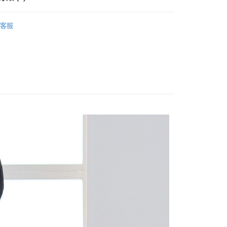
享後付
OPS
背心
客服
Sale ⇒ 5折起
FTEE先享後付」】
先享後付是「在收到商品之後才付款」的支付方式。 讓您購物簡單
簡約系列
心！
：不需註冊會員、不需綁卡、不需儲值。
：只要手機號碼，簡訊認證，即可結帳。
：先確認商品／服務後，再付款。
付款
EE先享後付」結帳流程】
0，滿NT$1,800(含以上)免運費
方式選擇「AFTEE先享後付」後，將跳轉至「AFTEE先享後
頁面，進行簡訊認證並確認金額後，即可完成結帳。
家取貨
成立數日內，您將收到繳費通知簡訊。
費通知簡訊後14天內，點擊此簡訊中的連結，可透過四大超商
0，滿NT$1,800(含以上)免運費
網路銀行／等多元方式進行付款，方視為交易完成。
：結帳手續完成當下不需立刻繳費，但若您需要取消訂單，請聯
付款
的店家。未經商家同意取消之訂單仍視為有效，需透過AFTEE
繳納相關費用。
0，滿NT$2,000(含以上)免運費
否成功請以「AFTEE先享後付 」之結帳頁面顯示為準，若有關於
功／繳費後需取消欲退款等相關疑問，請聯繫「AFTEE先享後
1取貨
援中心」
https://netprotections.freshdesk.com/support/home
0，滿NT$2,000(含以上)免運費
項】