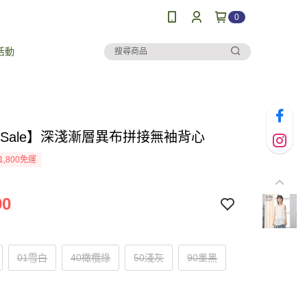
0
活動
al Sale】深淺漸層異布拼接無袖背心
1,800免運
90
01雪白
40橄欖綠
50淺灰
90墨黑