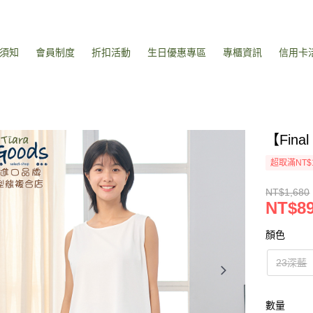
須知
會員制度
折扣活動
生日優惠專區
專櫃資訊
信用卡
【Fin
超取滿NT$
NT$1,680
NT$8
顏色
23深藍
數量