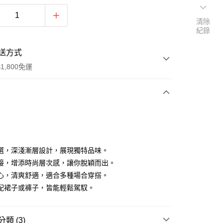
清除
紀錄
送方式
1,800免運
次付款
付款
選，深淺漸層設計，展現獨特品味。
接，增添時尚層次感，讓你脫穎而出。
心，清爽舒適，適合多種場合穿搭。
配裙子或褲子，皆能輕鬆駕馭。
y
類 (3)