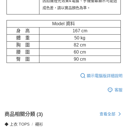
因拍攝燈光效果&電腦、手機螢幕顯示可能造
成色差，請以實品顏色為準。
Model 資料
身 高
167 cm
體 重
50 kg
胸 圍
82 cm
腰 圍
60 cm
臀 圍
90 cm
顯示電腦版詳細說明
客服
商品相關分類 (3)
查看全部
◆ 上衣 TOPS
襯衫