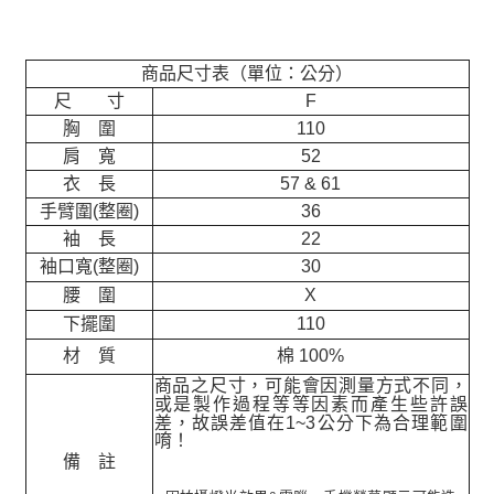
商品尺寸表（單位：公分）
尺 寸
F
胸 圍
110
肩 寬
52
衣 長
57 & 61
手臂圍(整圈)
36
袖 長
22
袖口寬(整圈)
30
腰 圍
X
下擺圍
110
材 質
棉 100%
商品之尺寸，可能會因測量方式不同，
或是製作過程等等因素而產生些許誤
差，故誤差值在
1~3
公分下為合理範圍
唷！
備 註