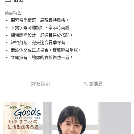
11146181
LINE Pay
商品特色
Apple Pay
探索當季精選，展現獨特風格。
下擺字母刺繡設計，增添時尚感。
悠遊付
翻領開襟設計，舒適且易於搭配。
Google Pay
短袖剪裁，完美適合夏季穿著。
無論休閒或正式場合，皆能輕鬆駕馭。
全盈+PAY
立即擁有，讓你的衣櫥煥然一新！
AFTEE先享後付
相關說明
【關於「AFTEE先享後付」】
ATM付款
AFTEE先享後付是「在收到商品之後才付款」的支付方式。 讓您購物簡單
詳細說明
相關推薦
便利好安心！
１．簡單：不需註冊會員、不需綁卡、不需儲值。
運送方式
２．便利：只要手機號碼，簡訊認證，即可結帳。
３．安心：先確認商品／服務後，再付款。
全家取貨付款
每筆NT$60，滿NT$1,800(含以上)免運費
【「AFTEE先享後付」結帳流程】
１．於結帳方式選擇「AFTEE先享後付」後，將跳轉至「AFTEE先享後付」
付款後全家取貨
結帳頁面，進行簡訊認證並確認金額後，即可完成結帳。
２．訂單成立數日內，您將收到繳費通知簡訊。
每筆NT$60，滿NT$1,800(含以上)免運費