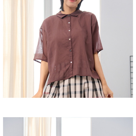
３．收到繳費通知簡訊後14天內，點擊此簡訊中的連結，可透過四大超商／
ATM／網路銀行／等多元方式進行付款，方視為交易完成。
7-11取貨付款
※ 請注意：結帳手續完成當下不需立刻繳費，但若您需要取消訂單，請聯絡
每筆NT$60，滿NT$2,000(含以上)免運費
購買商品的店家。未經商家同意取消之訂單仍視為有效，需透過AFTEE先享
後付繳納相關費用。
付款後7-11取貨
※ 交易是否成功請以「AFTEE先享後付 」之結帳頁面顯示為準，若有關於
是否繳費成功／繳費後需取消欲退款等相關疑問，請聯繫「AFTEE先享後付
每筆NT$60，滿NT$2,000(含以上)免運費
客戶支援中心」
https://netprotections.freshdesk.com/support/home
黑貓宅急便(包裹尺寸60cm以下)
【注意事項】
１．透過由恩沛科技股份有限公司提供之「AFTEE先享後付」服務完成之交
每筆NT$100，滿NT$2,000(含以上)免運費
易，需依本服務之必要範圍內提供個人資料，並將交易相關給付款項請求債
權轉讓予恩沛科技股份有限公司。
黑貓宅急便(包裹尺寸90cm以下)
２．關於個人資料處理事宜，請瀏覽以下網址：
每筆NT$140，滿NT$2,000(含以上)免運費
https://aftee.tw/terms/#terms3
３．未成年的使用者請事先徵得法定代理人或監護人之同意方可使用
「AFTEE先享後付」，若未經同意申辦者引起之損失，本公司不負相關責
任。
４．使用「AFTEE先享後付」時，將依據個別帳號之用戶狀況，依本公司即
時審查核予不同之上限額度；若仍有額度不足之情形，本公司將視審查結果
請求用戶進行身份認證。
５．嚴禁一人註冊多個帳號或使用他人資訊註冊。若發現惡意使用之情形，
恩沛科技股份有限公司將有權停止該用戶之使用額度並採取法律行動。