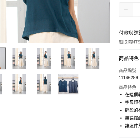
付款與運
超取滿NT$
付款方式
商品特色
信用卡一
商品編號
11146289
超商取貨
商品特色
LINE Pay
在這個
字母印
Apple Pay
輕盈的
悠遊付
無論搭
讓這件
Google Pa
全盈+PAY