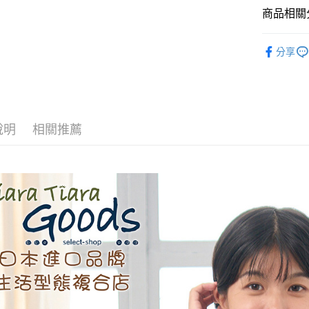
商品相關分
AFTEE先
相關說明
◆ 上衣 T
分享
【關於「A
ATM付款
🉐 Final 
AFTEE
便利好安
春夏⇒短
１．簡單
２．便利
運送方式
🌳🌳山
３．安心
說明
相關推薦
全家取貨
【「AFT
每筆NT$6
１．於結帳
付」結帳
付款後全
２．訂單
３．收到繳
每筆NT$6
／ATM／
※ 請注意
7-11取貨
絡購買商品
先享後付
每筆NT$6
※ 交易是
是否繳費成
付款後7-1
付客戶支
每筆NT$6
【注意事