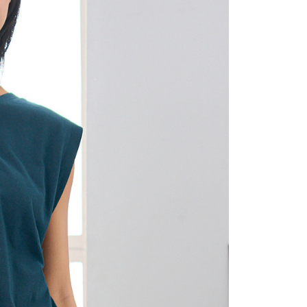
(包裹尺寸60cm以下)
恩沛科技股份有限公司提供之「AFTEE先享後付」服務完成之
依本服務之必要範圍內提供個人資料，並將交易相關給付款項請
00，滿NT$2,000(含以上)免運費
讓予恩沛科技股份有限公司。
個人資料處理事宜，請瀏覽以下網址：
(包裹尺寸90cm以下)
ee.tw/terms/#terms3
40，滿NT$2,000(含以上)免運費
年的使用者請事先徵得法定代理人或監護人之同意方可使用
E先享後付」，若未經同意申辦者引起之損失，本公司不負相關責
AFTEE先享後付」時，將依據個別帳號之用戶狀況，依本公司
核予不同之上限額度；若仍有額度不足之情形，本公司將視審查
用戶進行身份認證。
一人註冊多個帳號或使用他人資訊註冊。若發現惡意使用之情
科技股份有限公司將有權停止該用戶之使用額度並採取法律行