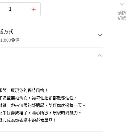
清除
紀錄
送方式
1,800免運
次付款
付款
季節，展現你的獨特風格！
花造型無袖背心，讓每個細節都散發個性。
材質，帶來無限的舒適感，陪伴你度過每一天。
配牛仔褲或裙子，隨心所欲，展現時尚魅力。
背心成為你衣櫃中的必備單品！
y