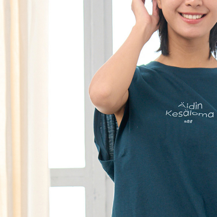
黑貓宅急便
１．透過由
交易，需
每筆NT$1
求債權轉
２．關於
黑貓宅急便
https://aft
每筆NT$1
３．未成
「AFTE
任。
４．使用「
即時審查
結果請求
５．嚴禁
形，恩沛
動。