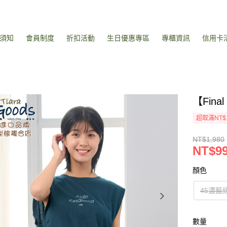
須知
會員制度
折扣活動
生日優惠專區
專櫃資訊
信用卡
【Fin
超取滿NT$
NT$1,980
NT$9
顏色
45濃藍
數量