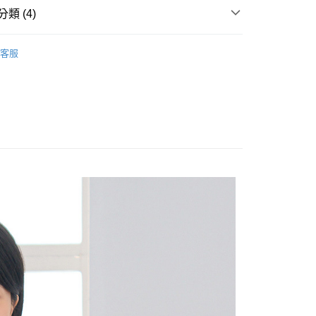
類 (4)
享後付
OPS
背心
客服
FTEE先享後付」】
Sale ⇒ 5折起
先享後付是「在收到商品之後才付款」的支付方式。 讓您購物簡單
心！
袖
：不需註冊會員、不需綁卡、不需儲值。
：只要手機號碼，簡訊認證，即可結帳。
林&森林休閒系列
：先確認商品／服務後，再付款。
付款
EE先享後付」結帳流程】
0，滿NT$1,800(含以上)免運費
方式選擇「AFTEE先享後付」後，將跳轉至「AFTEE先享後
頁面，進行簡訊認證並確認金額後，即可完成結帳。
家取貨
成立數日內，您將收到繳費通知簡訊。
費通知簡訊後14天內，點擊此簡訊中的連結，可透過四大超商
0，滿NT$1,800(含以上)免運費
網路銀行／等多元方式進行付款，方視為交易完成。
：結帳手續完成當下不需立刻繳費，但若您需要取消訂單，請聯
付款
的店家。未經商家同意取消之訂單仍視為有效，需透過AFTEE
繳納相關費用。
0，滿NT$2,000(含以上)免運費
否成功請以「AFTEE先享後付 」之結帳頁面顯示為準，若有關於
功／繳費後需取消欲退款等相關疑問，請聯繫「AFTEE先享後
1取貨
援中心」
https://netprotections.freshdesk.com/support/home
0，滿NT$2,000(含以上)免運費
項】