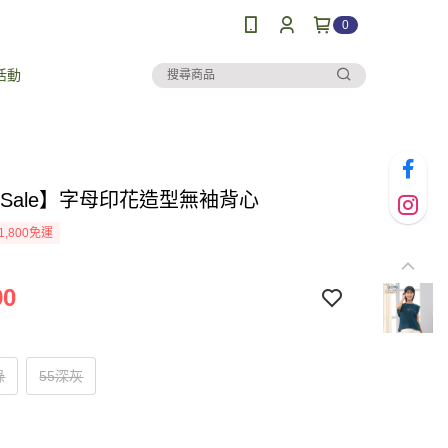
0
活動
al Sale】字母印花造型無袖背心
1,800免運
90
綠
55深灰