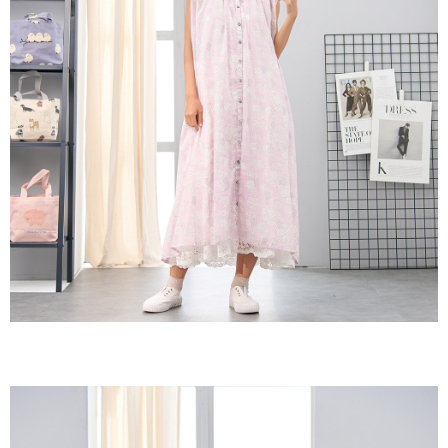
３．收到繳費通知簡訊後14天內，點擊此簡訊中的連結，可透過四大超商／
ATM／網路銀行／等多元方式進行付款，方視為交易完成。
7-11取貨付款
※ 請注意：結帳手續完成當下不需立刻繳費，但若您需要取消訂單，請聯絡
每筆NT$60，滿NT$2,000(含以上)免運費
購買商品的店家。未經商家同意取消之訂單仍視為有效，需透過AFTEE先享
後付繳納相關費用。
付款後7-11取貨
※ 交易是否成功請以「AFTEE先享後付 」之結帳頁面顯示為準，若有關於
是否繳費成功／繳費後需取消欲退款等相關疑問，請聯繫「AFTEE先享後付
每筆NT$60，滿NT$2,000(含以上)免運費
客戶支援中心」
https://netprotections.freshdesk.com/support/home
黑貓宅急便(包裹尺寸60cm以下)
【注意事項】
１．透過由恩沛科技股份有限公司提供之「AFTEE先享後付」服務完成之交
每筆NT$100，滿NT$2,000(含以上)免運費
易，需依本服務之必要範圍內提供個人資料，並將交易相關給付款項請求債
權轉讓予恩沛科技股份有限公司。
黑貓宅急便(包裹尺寸90cm以下)
２．關於個人資料處理事宜，請瀏覽以下網址：
每筆NT$140，滿NT$2,000(含以上)免運費
https://aftee.tw/terms/#terms3
３．未成年的使用者請事先徵得法定代理人或監護人之同意方可使用
「AFTEE先享後付」，若未經同意申辦者引起之損失，本公司不負相關責
任。
４．使用「AFTEE先享後付」時，將依據個別帳號之用戶狀況，依本公司即
時審查核予不同之上限額度；若仍有額度不足之情形，本公司將視審查結果
請求用戶進行身份認證。
５．嚴禁一人註冊多個帳號或使用他人資訊註冊。若發現惡意使用之情形，
恩沛科技股份有限公司將有權停止該用戶之使用額度並採取法律行動。