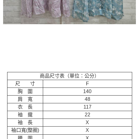
商品尺寸表（單位：公分）
尺 寸
F
胸 圍
140
肩 寬
48
衣 長
117
袖 攏
22
袖 長
X
袖口寬(整圈)
X
腰 圍
X