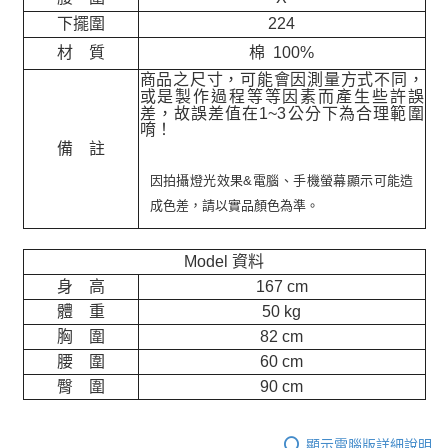
下擺圍
224
材 質
棉 100%
商品之尺寸，可能會因測量方式不同，
或是製作過程等等因素而產生些許誤
差，故誤差值在
1~3
公分下為合理範圍
唷！
備 註
因拍攝燈光效果&電腦、手機螢幕顯示可能造
成色差，請以實品顏色為準。
Model 資料
身 高
167 cm
體 重
50 kg
胸 圍
82 cm
腰 圍
60 cm
臀 圍
90 cm
顯示電腦版詳細說明