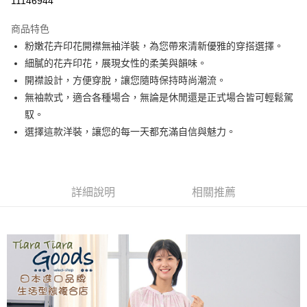
11146944
LINE Pay
商品特色
Apple Pay
粉嫩花卉印花開襟無袖洋裝，為您帶來清新優雅的穿搭選擇。
細膩的花卉印花，展現女性的柔美與韻味。
悠遊付
開襟設計，方便穿脫，讓您隨時保持時尚潮流。
Google Pay
無袖款式，適合各種場合，無論是休閒還是正式場合皆可輕鬆駕
馭。
全盈+PAY
選擇這款洋裝，讓您的每一天都充滿自信與魅力。
AFTEE先享後付
相關說明
【關於「AFTEE先享後付」】
ATM付款
AFTEE先享後付是「在收到商品之後才付款」的支付方式。 讓您購物簡單
詳細說明
相關推薦
便利好安心！
１．簡單：不需註冊會員、不需綁卡、不需儲值。
運送方式
２．便利：只要手機號碼，簡訊認證，即可結帳。
３．安心：先確認商品／服務後，再付款。
全家取貨付款
每筆NT$60，滿NT$1,800(含以上)免運費
【「AFTEE先享後付」結帳流程】
１．於結帳方式選擇「AFTEE先享後付」後，將跳轉至「AFTEE先享後付」
付款後全家取貨
結帳頁面，進行簡訊認證並確認金額後，即可完成結帳。
２．訂單成立數日內，您將收到繳費通知簡訊。
每筆NT$60，滿NT$1,800(含以上)免運費