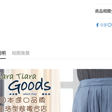
AFTEE先
商品相關分
相關說明
【關於「A
◆ 裙子 SK
ATM付款
AFTEE
分享
便利好安
🉐 Final 
１．簡單
🌳🌳山
２．便利
運送方式
３．安心
全家取貨
【「AFT
說明
相關推薦
每筆NT$6
１．於結帳
付」結帳
付款後全
２．訂單
３．收到繳
每筆NT$6
／ATM／
※ 請注意
7-11取貨
絡購買商品
先享後付
每筆NT$6
※ 交易是
是否繳費成
付款後7-1
付客戶支
每筆NT$6
【注意事