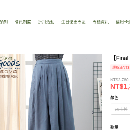
須知
會員制度
折扣活動
生日優惠專區
專櫃資訊
信用卡
【Fin
超取滿NT$
NT$2,780
NT$1,
顏色
60卡其
數量