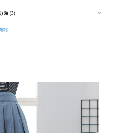
享後付
類 (3)
FTEE先享後付」】
IRTS
先享後付是「在收到商品之後才付款」的支付方式。 讓您購物簡單
客服
心！
Sale ⇒ 5折起
：不需註冊會員、不需綁卡、不需儲值。
林&森林休閒系列
：只要手機號碼，簡訊認證，即可結帳。
：先確認商品／服務後，再付款。
付款
EE先享後付」結帳流程】
0，滿NT$1,800(含以上)免運費
方式選擇「AFTEE先享後付」後，將跳轉至「AFTEE先享後
頁面，進行簡訊認證並確認金額後，即可完成結帳。
家取貨
成立數日內，您將收到繳費通知簡訊。
費通知簡訊後14天內，點擊此簡訊中的連結，可透過四大超商
0，滿NT$1,800(含以上)免運費
網路銀行／等多元方式進行付款，方視為交易完成。
：結帳手續完成當下不需立刻繳費，但若您需要取消訂單，請聯
付款
的店家。未經商家同意取消之訂單仍視為有效，需透過AFTEE
繳納相關費用。
0，滿NT$2,000(含以上)免運費
否成功請以「AFTEE先享後付 」之結帳頁面顯示為準，若有關於
功／繳費後需取消欲退款等相關疑問，請聯繫「AFTEE先享後
1取貨
援中心」
https://netprotections.freshdesk.com/support/home
0，滿NT$2,000(含以上)免運費
項】