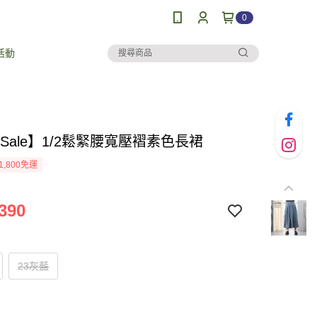
0
活動
al Sale】1/2鬆緊腰寬壓褶素色長裙
1,800免運
390
23灰藍