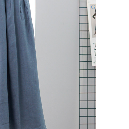
(包裹尺寸60cm以下)
恩沛科技股份有限公司提供之「AFTEE先享後付」服務完成之
依本服務之必要範圍內提供個人資料，並將交易相關給付款項請
00，滿NT$2,000(含以上)免運費
讓予恩沛科技股份有限公司。
個人資料處理事宜，請瀏覽以下網址：
(包裹尺寸90cm以下)
ee.tw/terms/#terms3
40，滿NT$2,000(含以上)免運費
年的使用者請事先徵得法定代理人或監護人之同意方可使用
E先享後付」，若未經同意申辦者引起之損失，本公司不負相關責
AFTEE先享後付」時，將依據個別帳號之用戶狀況，依本公司
核予不同之上限額度；若仍有額度不足之情形，本公司將視審查
用戶進行身份認證。
一人註冊多個帳號或使用他人資訊註冊。若發現惡意使用之情
科技股份有限公司將有權停止該用戶之使用額度並採取法律行