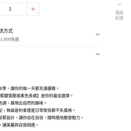
清除
紀錄
送方式
1,800免運
次付款
付款
秋季，讓你的每一天都充滿優雅。
2鬆緊腰寬壓褶素色長裙】是你的最佳選擇。
色調，展現出自然的韻味。
配，無論是約會還是日常穿搭都不失風格。
鬆緊設計，讓你自在自信，隨時隨地散發魅力。
y
，讓美麗與自我相遇。