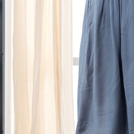
黑貓宅急便
１．透過由
交易，需
每筆NT$1
求債權轉
２．關於
黑貓宅急便
https://aft
每筆NT$1
３．未成
「AFTE
任。
４．使用「
即時審查
結果請求
５．嚴禁
形，恩沛
動。