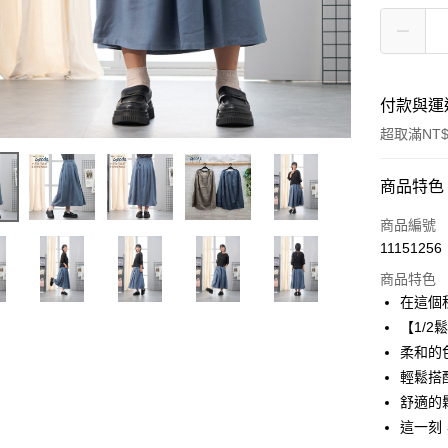
付款與運
超取滿NT$
付款方式
商品特色
信用卡一
商品編號
11151256
超商取貨
商品特色
LINE Pay
在這個
【1/
Apple Pay
柔和的
悠遊付
輕鬆搭
舒適的
Google Pa
這一刻
全盈+PAY