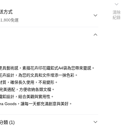
送方式
清除
紀錄
1,800免運
次付款
付款
更具藝術感，素描花卉印花鐵釦式A4袋為您帶來靈感。
花卉設計，為您的文具和文件增添一抹色彩。
材質，確保長久使用，不易變形。
小完美適配，方便收納各類文檔。
鐵釦設計，結合美觀與實用性。
y
ara Goods，讓每一天都充滿創意與美好。
享後付
類 (1)