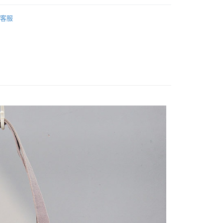
FTEE先享後付」】
 GOODS
先享後付是「在收到商品之後才付款」的支付方式。 讓您購物簡單
客服
心！
：不需註冊會員、不需綁卡、不需儲值。
：只要手機號碼，簡訊認證，即可結帳。
：先確認商品／服務後，再付款。
付款
EE先享後付」結帳流程】
0，滿NT$1,800(含以上)免運費
方式選擇「AFTEE先享後付」後，將跳轉至「AFTEE先享後
頁面，進行簡訊認證並確認金額後，即可完成結帳。
家取貨
成立數日內，您將收到繳費通知簡訊。
費通知簡訊後14天內，點擊此簡訊中的連結，可透過四大超商
0，滿NT$1,800(含以上)免運費
網路銀行／等多元方式進行付款，方視為交易完成。
：結帳手續完成當下不需立刻繳費，但若您需要取消訂單，請聯
付款
的店家。未經商家同意取消之訂單仍視為有效，需透過AFTEE
繳納相關費用。
0，滿NT$2,000(含以上)免運費
否成功請以「AFTEE先享後付 」之結帳頁面顯示為準，若有關於
功／繳費後需取消欲退款等相關疑問，請聯繫「AFTEE先享後
1取貨
援中心」
https://netprotections.freshdesk.com/support/home
0，滿NT$2,000(含以上)免運費
項】
(包裹尺寸60cm以下)
恩沛科技股份有限公司提供之「AFTEE先享後付」服務完成之
依本服務之必要範圍內提供個人資料，並將交易相關給付款項請
00，滿NT$2,000(含以上)免運費
讓予恩沛科技股份有限公司。
個人資料處理事宜，請瀏覽以下網址：