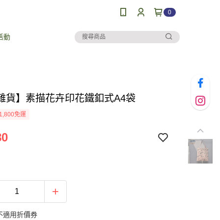
0
活動
雜貨】素描花卉印花鐵釦式A4袋
1,800免運
80
不適用折價券