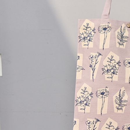
黑貓宅急便
https://aft
每筆NT$1
３．未成
「AFTE
任。
４．使用「
即時審查
結果請求
５．嚴禁
形，恩沛
動。