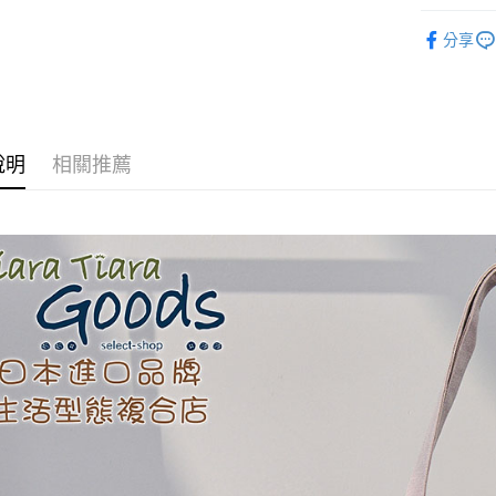
【關於「A
◆ 生活雜貨
ATM付款
AFTEE
分享
便利好安
１．簡單
２．便利
運送方式
３．安心
全家取貨
【「AFT
說明
相關推薦
每筆NT$6
１．於結帳
付」結帳
付款後全
２．訂單
３．收到繳
每筆NT$6
／ATM／
※ 請注意
7-11取貨
絡購買商品
先享後付
每筆NT$6
※ 交易是
是否繳費成
付款後7-1
付客戶支
每筆NT$6
【注意事
黑貓宅急便
１．透過由
交易，需
每筆NT$1
求債權轉
２．關於