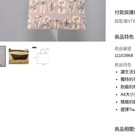
付款與運
超取滿NT$
付款方式
商品特色
信用卡一
商品編號
11153968
超商取貨
商品特色
LINE Pay
讓生活
獨特的
Apple Pay
耐磨的
悠遊付
A4大
精緻的
Google Pa
選擇Ti
全盈+PAY
AFTEE先
商品相關分
相關說明