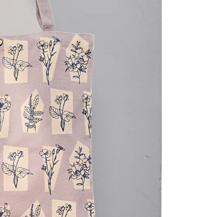
(包裹尺寸90cm以下)
ee.tw/terms/#terms3
40，滿NT$2,000(含以上)免運費
年的使用者請事先徵得法定代理人或監護人之同意方可使用
E先享後付」，若未經同意申辦者引起之損失，本公司不負相關責
AFTEE先享後付」時，將依據個別帳號之用戶狀況，依本公司
核予不同之上限額度；若仍有額度不足之情形，本公司將視審查
用戶進行身份認證。
一人註冊多個帳號或使用他人資訊註冊。若發現惡意使用之情
科技股份有限公司將有權停止該用戶之使用額度並採取法律行