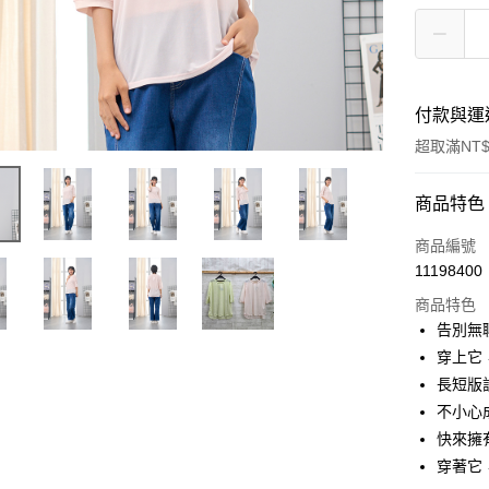
付款與運
超取滿NT$
付款方式
商品特色
信用卡一
商品編號
11198400
超商取貨
商品特色
LINE Pay
告別無
穿上它
Apple Pay
長短版
悠遊付
不小心
快來擁
Google Pa
穿著它
全盈+PAY