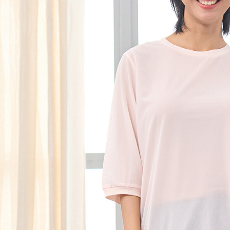
黑貓宅急便
１．透過由
交易，需
每筆NT$1
求債權轉
２．關於
黑貓宅急便
https://aft
每筆NT$1
３．未成
「AFTE
任。
４．使用「
即時審查
結果請求
５．嚴禁
形，恩沛
動。