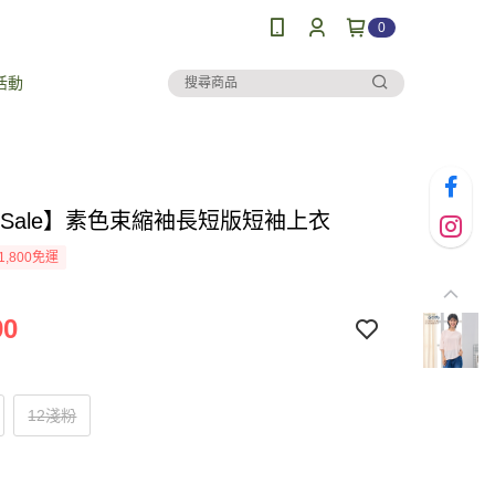
0
活動
al Sale】素色束縮袖長短版短袖上衣
1,800免運
90
12淺粉