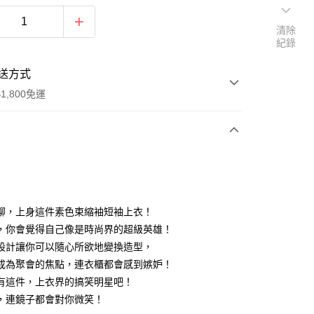
清除
紀錄
送方式
1,800免運
次付款
付款
聊，上身這件素色束縮袖短袖上衣！
，你會覺得自己像是時尚界的超級英雄！
設計讓你可以隨心所欲地變換造型，
成為聚會的焦點，連衣櫃都會感到嫉妒！
有這件，上衣界的搞笑明星吧！
y
，連鏡子都會對你微笑！