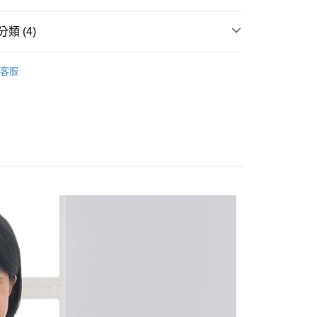
享後付
類 (4)
FTEE先享後付」】
OPS
T恤/丸類上衣
先享後付是「在收到商品之後才付款」的支付方式。 讓您購物簡單
客服
心！
Sale ⇒ 5折起
：不需註冊會員、不需綁卡、不需儲值。
袖
：只要手機號碼，簡訊認證，即可結帳。
：先確認商品／服務後，再付款。
林&森林休閒系列
付款
EE先享後付」結帳流程】
0，滿NT$1,800(含以上)免運費
方式選擇「AFTEE先享後付」後，將跳轉至「AFTEE先享後
頁面，進行簡訊認證並確認金額後，即可完成結帳。
家取貨
成立數日內，您將收到繳費通知簡訊。
費通知簡訊後14天內，點擊此簡訊中的連結，可透過四大超商
0，滿NT$1,800(含以上)免運費
網路銀行／等多元方式進行付款，方視為交易完成。
：結帳手續完成當下不需立刻繳費，但若您需要取消訂單，請聯
付款
的店家。未經商家同意取消之訂單仍視為有效，需透過AFTEE
繳納相關費用。
0，滿NT$2,000(含以上)免運費
否成功請以「AFTEE先享後付 」之結帳頁面顯示為準，若有關於
功／繳費後需取消欲退款等相關疑問，請聯繫「AFTEE先享後
1取貨
援中心」
https://netprotections.freshdesk.com/support/home
0，滿NT$2,000(含以上)免運費
項】