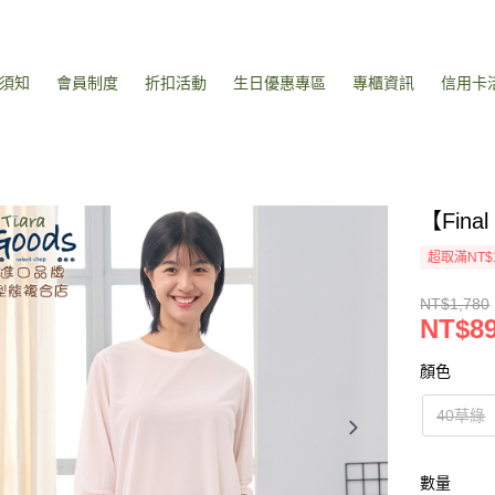
須知
會員制度
折扣活動
生日優惠專區
專櫃資訊
信用卡
【Fin
超取滿NT$
NT$1,780
NT$8
顏色
40草綠
數量