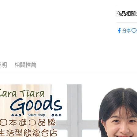
AFTEE先
商品相關分
相關說明
【關於「A
◆ 上衣 T
ATM付款
AFTEE
分享
便利好安
🉐 Final 
１．簡單
春夏⇒短
２．便利
運送方式
３．安心
🌳🌳山
全家取貨
【「AFT
說明
相關推薦
每筆NT$6
１．於結帳
付」結帳
付款後全
２．訂單
３．收到繳
每筆NT$6
／ATM／
※ 請注意
7-11取貨
絡購買商品
先享後付
每筆NT$6
※ 交易是
是否繳費成
付款後7-1
付客戶支
每筆NT$6
【注意事