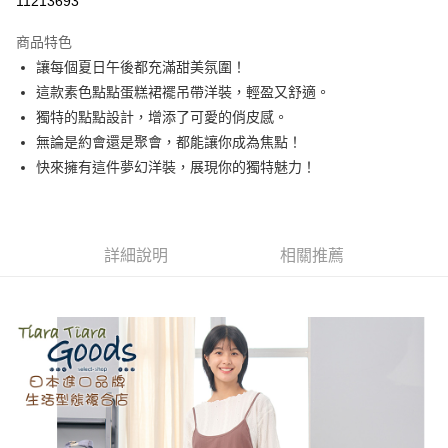
11213693
LINE Pay
商品特色
Apple Pay
讓每個夏日午後都充滿甜美氛圍！
這款素色點點蛋糕裙襬吊帶洋裝，輕盈又舒適。
悠遊付
獨特的點點設計，增添了可愛的俏皮感。
Google Pay
無論是約會還是聚會，都能讓你成為焦點！
快來擁有這件夢幻洋裝，展現你的獨特魅力！
全盈+PAY
AFTEE先享後付
相關說明
詳細說明
相關推薦
【關於「AFTEE先享後付」】
ATM付款
AFTEE先享後付是「在收到商品之後才付款」的支付方式。 讓您購物簡單
便利好安心！
１．簡單：不需註冊會員、不需綁卡、不需儲值。
運送方式
２．便利：只要手機號碼，簡訊認證，即可結帳。
３．安心：先確認商品／服務後，再付款。
全家取貨付款
每筆NT$60，滿NT$1,800(含以上)免運費
【「AFTEE先享後付」結帳流程】
１．於結帳方式選擇「AFTEE先享後付」後，將跳轉至「AFTEE先享後付」
付款後全家取貨
結帳頁面，進行簡訊認證並確認金額後，即可完成結帳。
２．訂單成立數日內，您將收到繳費通知簡訊。
每筆NT$60，滿NT$1,800(含以上)免運費