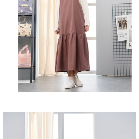
３．收到繳費通知簡訊後14天內，點擊此簡訊中的連結，可透過四大超商／
ATM／網路銀行／等多元方式進行付款，方視為交易完成。
7-11取貨付款
※ 請注意：結帳手續完成當下不需立刻繳費，但若您需要取消訂單，請聯絡
每筆NT$60，滿NT$2,000(含以上)免運費
購買商品的店家。未經商家同意取消之訂單仍視為有效，需透過AFTEE先享
後付繳納相關費用。
付款後7-11取貨
※ 交易是否成功請以「AFTEE先享後付 」之結帳頁面顯示為準，若有關於
是否繳費成功／繳費後需取消欲退款等相關疑問，請聯繫「AFTEE先享後付
每筆NT$60，滿NT$2,000(含以上)免運費
客戶支援中心」
https://netprotections.freshdesk.com/support/home
黑貓宅急便(包裹尺寸60cm以下)
【注意事項】
１．透過由恩沛科技股份有限公司提供之「AFTEE先享後付」服務完成之交
每筆NT$100，滿NT$2,000(含以上)免運費
易，需依本服務之必要範圍內提供個人資料，並將交易相關給付款項請求債
權轉讓予恩沛科技股份有限公司。
黑貓宅急便(包裹尺寸90cm以下)
２．關於個人資料處理事宜，請瀏覽以下網址：
每筆NT$140，滿NT$2,000(含以上)免運費
https://aftee.tw/terms/#terms3
３．未成年的使用者請事先徵得法定代理人或監護人之同意方可使用
「AFTEE先享後付」，若未經同意申辦者引起之損失，本公司不負相關責
任。
４．使用「AFTEE先享後付」時，將依據個別帳號之用戶狀況，依本公司即
時審查核予不同之上限額度；若仍有額度不足之情形，本公司將視審查結果
請求用戶進行身份認證。
５．嚴禁一人註冊多個帳號或使用他人資訊註冊。若發現惡意使用之情形，
恩沛科技股份有限公司將有權停止該用戶之使用額度並採取法律行動。