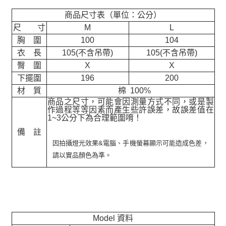
商品尺寸表（單位：公分）
尺 寸
M
L
胸 圍
100
104
衣 長
105(不含吊帶)
105(不含吊帶)
臀 圍
X
X
下擺圍
196
200
材 質
棉 100%
商品之尺寸，可能會因測量方式不同，或是製
作過程等等因素而產生些許誤差，故誤差值在
1~3公分下為合理範圍唷！
備 註
因拍攝燈光效果&電腦、手機螢幕顯示可能造成色差，
請以實品顏色為準。
Model 資料