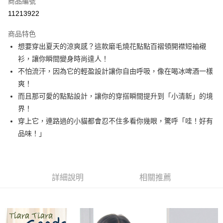
商品編號
超商取貨付款
11213922
LINE Pay
商品特色
Apple Pay
想要穿出夏天的涼爽感？這款磨毛燒花點點百褶領開襟短袖襯
衫，讓你瞬間變身時尚達人！
悠遊付
不怕流汗，因為它的輕盈設計讓你自由呼吸，像在喝冰啤酒一樣
Google Pay
爽！
而且那可愛的點點設計，讓你的穿搭瞬間提升到「小清新」的境
全盈+PAY
界！
AFTEE先享後付
穿上它，連路過的小貓都會忍不住多看你幾眼，驚呼「哇！好有
相關說明
品味！」
【關於「AFTEE先享後付」】
ATM付款
AFTEE先享後付是「在收到商品之後才付款」的支付方式。 讓您購物簡單
便利好安心！
１．簡單：不需註冊會員、不需綁卡、不需儲值。
運送方式
２．便利：只要手機號碼，簡訊認證，即可結帳。
詳細說明
相關推薦
３．安心：先確認商品／服務後，再付款。
全家取貨付款
每筆NT$60，滿NT$1,800(含以上)免運費
【「AFTEE先享後付」結帳流程】
１．於結帳方式選擇「AFTEE先享後付」後，將跳轉至「AFTEE先享後付」
付款後全家取貨
結帳頁面，進行簡訊認證並確認金額後，即可完成結帳。