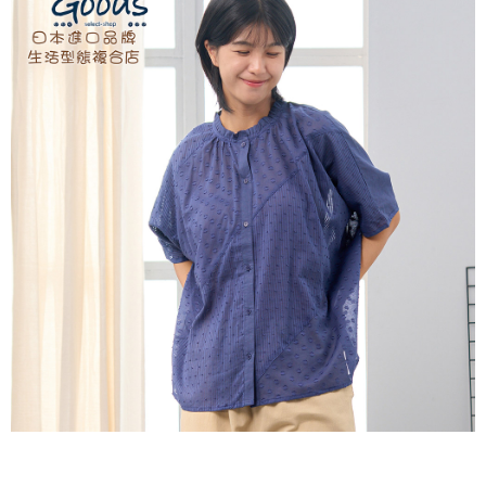
２．訂單成立數日內，您將收到繳費通知簡訊。
每筆NT$60，滿NT$1,800(含以上)免運費
３．收到繳費通知簡訊後14天內，點擊此簡訊中的連結，可透過四大超商／
ATM／網路銀行／等多元方式進行付款，方視為交易完成。
7-11取貨付款
※ 請注意：結帳手續完成當下不需立刻繳費，但若您需要取消訂單，請聯絡
每筆NT$60，滿NT$2,000(含以上)免運費
購買商品的店家。未經商家同意取消之訂單仍視為有效，需透過AFTEE先享
後付繳納相關費用。
付款後7-11取貨
※ 交易是否成功請以「AFTEE先享後付 」之結帳頁面顯示為準，若有關於
是否繳費成功／繳費後需取消欲退款等相關疑問，請聯繫「AFTEE先享後付
每筆NT$60，滿NT$2,000(含以上)免運費
客戶支援中心」
https://netprotections.freshdesk.com/support/home
黑貓宅急便(包裹尺寸60cm以下)
【注意事項】
１．透過由恩沛科技股份有限公司提供之「AFTEE先享後付」服務完成之交
每筆NT$100，滿NT$2,000(含以上)免運費
易，需依本服務之必要範圍內提供個人資料，並將交易相關給付款項請求債
權轉讓予恩沛科技股份有限公司。
黑貓宅急便(包裹尺寸90cm以下)
２．關於個人資料處理事宜，請瀏覽以下網址：
每筆NT$140，滿NT$2,000(含以上)免運費
https://aftee.tw/terms/#terms3
３．未成年的使用者請事先徵得法定代理人或監護人之同意方可使用
「AFTEE先享後付」，若未經同意申辦者引起之損失，本公司不負相關責
任。
４．使用「AFTEE先享後付」時，將依據個別帳號之用戶狀況，依本公司即
時審查核予不同之上限額度；若仍有額度不足之情形，本公司將視審查結果
請求用戶進行身份認證。
５．嚴禁一人註冊多個帳號或使用他人資訊註冊。若發現惡意使用之情形，
恩沛科技股份有限公司將有權停止該用戶之使用額度並採取法律行動。