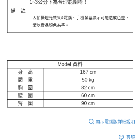
1~3公分下為合理範圍唷！
備 註
因拍攝燈光效果&電腦、手機螢幕顯示可能造成色差，
請以實品顏色為準。
Model 資料
身 高
167 cm
體 重
50 kg
胸 圍
82 cm
腰 圍
60 cm
臀 圍
90 cm
顯示電腦版詳細說明
客服