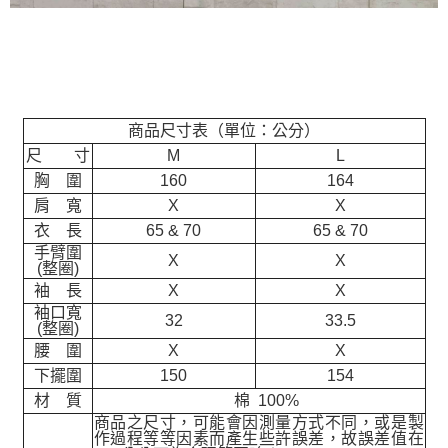
商品尺寸表（單位：公分）
尺 寸
M
L
胸 圍
160
164
肩 寬
X
X
衣 長
65 & 70
65 & 70
手臂圍
X
X
(整圈)
袖 長
X
X
袖口寬
32
33.5
(整圈)
腰 圍
X
X
下擺圍
150
154
材 質
棉 100%
商品之尺寸，可能會因測量方式不同，或是製
作過程等等因素而產生些許誤差，故誤差值在