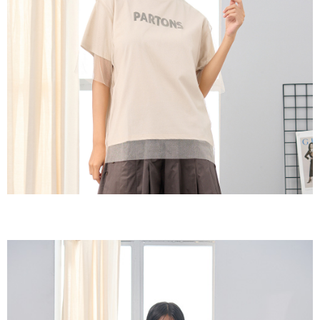
３．收到繳費通知簡訊後14天內，點擊此簡訊中的連結，可透過四大超商／
ATM／網路銀行／等多元方式進行付款，方視為交易完成。
7-11取貨付款
※ 請注意：結帳手續完成當下不需立刻繳費，但若您需要取消訂單，請聯絡
每筆NT$60，滿NT$2,000(含以上)免運費
購買商品的店家。未經商家同意取消之訂單仍視為有效，需透過AFTEE先享
後付繳納相關費用。
付款後7-11取貨
※ 交易是否成功請以「AFTEE先享後付 」之結帳頁面顯示為準，若有關於
是否繳費成功／繳費後需取消欲退款等相關疑問，請聯繫「AFTEE先享後付
每筆NT$60，滿NT$2,000(含以上)免運費
客戶支援中心」
https://netprotections.freshdesk.com/support/home
黑貓宅急便(包裹尺寸60cm以下)
【注意事項】
１．透過由恩沛科技股份有限公司提供之「AFTEE先享後付」服務完成之交
每筆NT$100，滿NT$2,000(含以上)免運費
易，需依本服務之必要範圍內提供個人資料，並將交易相關給付款項請求債
權轉讓予恩沛科技股份有限公司。
黑貓宅急便(包裹尺寸90cm以下)
２．關於個人資料處理事宜，請瀏覽以下網址：
每筆NT$140，滿NT$2,000(含以上)免運費
https://aftee.tw/terms/#terms3
３．未成年的使用者請事先徵得法定代理人或監護人之同意方可使用
「AFTEE先享後付」，若未經同意申辦者引起之損失，本公司不負相關責
任。
４．使用「AFTEE先享後付」時，將依據個別帳號之用戶狀況，依本公司即
時審查核予不同之上限額度；若仍有額度不足之情形，本公司將視審查結果
請求用戶進行身份認證。
５．嚴禁一人註冊多個帳號或使用他人資訊註冊。若發現惡意使用之情形，
恩沛科技股份有限公司將有權停止該用戶之使用額度並採取法律行動。