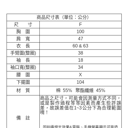
商品尺寸表（單位：公分）
尺 寸
F
胸 圍
100
肩 寬
47
衣 長
60 & 63
手臂圍(整圈)
38
袖 長
18
袖口寬(整圈)
34
腰 圍
X
下擺圍
104
材 質
棉 55% 聚酯纖維 45%
商品之尺寸，可能會因測量方式不同，
或是製作過程等等因素而產生些許誤
差，故誤差值在
1~3
公分下為合理範圍
唷！
備 註
因拍攝燈光效果&電腦、手機螢幕顯示可能造