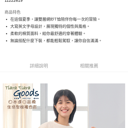
11222619
LINE Pay
商品特色
Apple Pay
在這個夏季，讓雙層網紗T恤陪伴你每一次的冒險。
大寫英文字母設計，展現獨特的個性與風格。
悠遊付
柔軟的棉質面料，給你最舒適的穿著體驗。
Google Pay
無論搭配什麼下裝，都能輕鬆駕馭，讓你自信滿滿。
全盈+PAY
AFTEE先享後付
詳細說明
相關推薦
相關說明
【關於「AFTEE先享後付」】
ATM付款
AFTEE先享後付是「在收到商品之後才付款」的支付方式。 讓您購物簡單
便利好安心！
１．簡單：不需註冊會員、不需綁卡、不需儲值。
運送方式
２．便利：只要手機號碼，簡訊認證，即可結帳。
３．安心：先確認商品／服務後，再付款。
全家取貨付款
每筆NT$60，滿NT$1,800(含以上)免運費
【「AFTEE先享後付」結帳流程】
１．於結帳方式選擇「AFTEE先享後付」後，將跳轉至「AFTEE先享後付」
付款後全家取貨
結帳頁面，進行簡訊認證並確認金額後，即可完成結帳。
２．訂單成立數日內，您將收到繳費通知簡訊。
每筆NT$60，滿NT$1,800(含以上)免運費