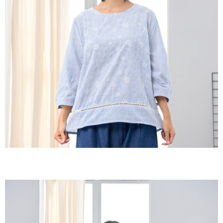
３．收到繳費通知簡訊後14天內，點擊此簡訊中的連結，可透過四大超商／
ATM／網路銀行／等多元方式進行付款，方視為交易完成。
7-11取貨付款
※ 請注意：結帳手續完成當下不需立刻繳費，但若您需要取消訂單，請聯絡
每筆NT$60，滿NT$2,000(含以上)免運費
購買商品的店家。未經商家同意取消之訂單仍視為有效，需透過AFTEE先享
後付繳納相關費用。
付款後7-11取貨
※ 交易是否成功請以「AFTEE先享後付 」之結帳頁面顯示為準，若有關於
是否繳費成功／繳費後需取消欲退款等相關疑問，請聯繫「AFTEE先享後付
每筆NT$60，滿NT$2,000(含以上)免運費
客戶支援中心」
https://netprotections.freshdesk.com/support/home
黑貓宅急便(包裹尺寸60cm以下)
【注意事項】
１．透過由恩沛科技股份有限公司提供之「AFTEE先享後付」服務完成之交
每筆NT$100，滿NT$2,000(含以上)免運費
易，需依本服務之必要範圍內提供個人資料，並將交易相關給付款項請求債
權轉讓予恩沛科技股份有限公司。
黑貓宅急便(包裹尺寸90cm以下)
２．關於個人資料處理事宜，請瀏覽以下網址：
每筆NT$140，滿NT$2,000(含以上)免運費
https://aftee.tw/terms/#terms3
３．未成年的使用者請事先徵得法定代理人或監護人之同意方可使用
「AFTEE先享後付」，若未經同意申辦者引起之損失，本公司不負相關責
任。
４．使用「AFTEE先享後付」時，將依據個別帳號之用戶狀況，依本公司即
時審查核予不同之上限額度；若仍有額度不足之情形，本公司將視審查結果
請求用戶進行身份認證。
５．嚴禁一人註冊多個帳號或使用他人資訊註冊。若發現惡意使用之情形，
恩沛科技股份有限公司將有權停止該用戶之使用額度並採取法律行動。