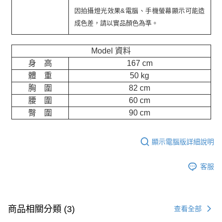
因拍攝燈光效果&電腦、手機螢幕顯示可能造
成色差，請以實品顏色為準。
Model 資料
身 高
167 cm
體 重
50 kg
胸 圍
82 cm
腰 圍
60 cm
臀 圍
90 cm
顯示電腦版詳細說明
客服
商品相關分類 (3)
查看全部