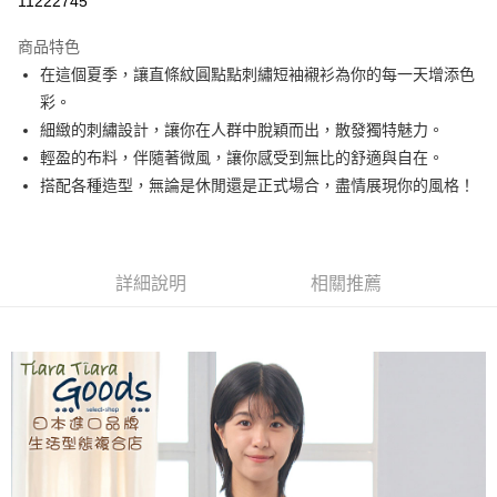
11222745
LINE Pay
商品特色
Apple Pay
在這個夏季，讓直條紋圓點點刺繡短袖襯衫為你的每一天增添色
彩。
悠遊付
細緻的刺繡設計，讓你在人群中脫穎而出，散發獨特魅力。
Google Pay
輕盈的布料，伴隨著微風，讓你感受到無比的舒適與自在。
搭配各種造型，無論是休閒還是正式場合，盡情展現你的風格！
全盈+PAY
AFTEE先享後付
相關說明
詳細說明
相關推薦
【關於「AFTEE先享後付」】
ATM付款
AFTEE先享後付是「在收到商品之後才付款」的支付方式。 讓您購物簡單
便利好安心！
１．簡單：不需註冊會員、不需綁卡、不需儲值。
運送方式
２．便利：只要手機號碼，簡訊認證，即可結帳。
３．安心：先確認商品／服務後，再付款。
全家取貨付款
每筆NT$60，滿NT$1,800(含以上)免運費
【「AFTEE先享後付」結帳流程】
１．於結帳方式選擇「AFTEE先享後付」後，將跳轉至「AFTEE先享後付」
付款後全家取貨
結帳頁面，進行簡訊認證並確認金額後，即可完成結帳。
２．訂單成立數日內，您將收到繳費通知簡訊。
每筆NT$60，滿NT$1,800(含以上)免運費