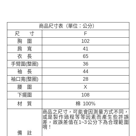
商品尺寸表（單位：公分）
尺 寸
F
胸 圍
102
肩 寬
41
衣 長
65
手臂圍(整圈)
36
袖 長
44
袖口寬(整圈)
28
腰 圍
X
下擺圍
108
材 質
棉 100%
商品之尺寸，可能會因測量方式不同，
或是製作過程等等因素而產生些許誤
差，故誤差值在
1~3
公分下為合理範圍
唷！
備 註