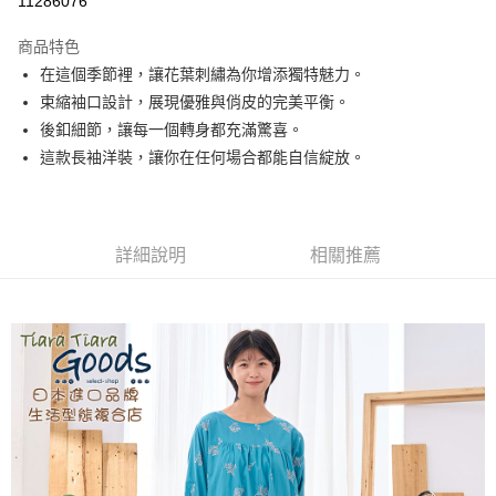
11286076
LINE Pay
商品特色
Apple Pay
在這個季節裡，讓花葉刺繡為你增添獨特魅力。
束縮袖口設計，展現優雅與俏皮的完美平衡。
悠遊付
後釦細節，讓每一個轉身都充滿驚喜。
Google Pay
這款長袖洋裝，讓你在任何場合都能自信綻放。
全盈+PAY
AFTEE先享後付
詳細說明
相關推薦
相關說明
【關於「AFTEE先享後付」】
ATM付款
AFTEE先享後付是「在收到商品之後才付款」的支付方式。 讓您購物簡單
便利好安心！
１．簡單：不需註冊會員、不需綁卡、不需儲值。
運送方式
２．便利：只要手機號碼，簡訊認證，即可結帳。
３．安心：先確認商品／服務後，再付款。
全家取貨付款
每筆NT$60，滿NT$1,800(含以上)免運費
【「AFTEE先享後付」結帳流程】
１．於結帳方式選擇「AFTEE先享後付」後，將跳轉至「AFTEE先享後付」
付款後全家取貨
結帳頁面，進行簡訊認證並確認金額後，即可完成結帳。
２．訂單成立數日內，您將收到繳費通知簡訊。
每筆NT$60，滿NT$1,800(含以上)免運費