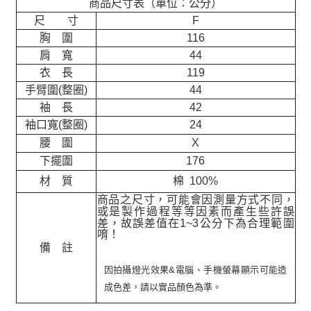
商品尺寸表（單位：公分）
尺 寸
F
胸 圍
116
肩 寬
44
衣 長
119
手臂圍(整圈)
44
袖 長
42
袖口寬(整圈)
24
腰 圍
X
下擺圍
176
材 質
棉 100%
商品之尺寸，可能會因測量方式不同，
或是製作過程等等因素而產生些許誤
差，故誤差值在
1~3
公分下為合理範圍
唷！
備 註
因拍攝燈光效果&電腦、手機螢幕顯示可能造
成色差，請以實品顏色為準。