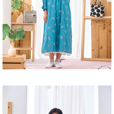
３．收到繳費通知簡訊後14天內，點擊此簡訊中的連結，可透過四大超商／
ATM／網路銀行／等多元方式進行付款，方視為交易完成。
7-11取貨付款
※ 請注意：結帳手續完成當下不需立刻繳費，但若您需要取消訂單，請聯絡
每筆NT$60，滿NT$2,000(含以上)免運費
購買商品的店家。未經商家同意取消之訂單仍視為有效，需透過AFTEE先享
後付繳納相關費用。
付款後7-11取貨
※ 交易是否成功請以「AFTEE先享後付 」之結帳頁面顯示為準，若有關於
是否繳費成功／繳費後需取消欲退款等相關疑問，請聯繫「AFTEE先享後付
每筆NT$60，滿NT$2,000(含以上)免運費
客戶支援中心」
https://netprotections.freshdesk.com/support/home
黑貓宅急便(包裹尺寸60cm以下)
【注意事項】
１．透過由恩沛科技股份有限公司提供之「AFTEE先享後付」服務完成之交
每筆NT$100，滿NT$2,000(含以上)免運費
易，需依本服務之必要範圍內提供個人資料，並將交易相關給付款項請求債
權轉讓予恩沛科技股份有限公司。
黑貓宅急便(包裹尺寸90cm以下)
２．關於個人資料處理事宜，請瀏覽以下網址：
每筆NT$140，滿NT$2,000(含以上)免運費
https://aftee.tw/terms/#terms3
３．未成年的使用者請事先徵得法定代理人或監護人之同意方可使用
「AFTEE先享後付」，若未經同意申辦者引起之損失，本公司不負相關責
任。
４．使用「AFTEE先享後付」時，將依據個別帳號之用戶狀況，依本公司即
時審查核予不同之上限額度；若仍有額度不足之情形，本公司將視審查結果
請求用戶進行身份認證。
５．嚴禁一人註冊多個帳號或使用他人資訊註冊。若發現惡意使用之情形，
恩沛科技股份有限公司將有權停止該用戶之使用額度並採取法律行動。