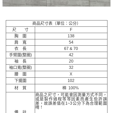
商品尺寸表（單位：公分）
尺 寸
F
胸 圍
138
肩 寬
54
衣 長
67 & 70
手臂圍(整圈)
42
袖 長
20
袖口寬(整圈)
32
腰 圍
X
下擺圍
102
材 質
棉 100%
商品之尺寸，可能會因測量方式不同，
或是製作過程等等因素而產生些許誤
差，故誤差值在
1~3
公分下為合理範圍
唷！
備 註