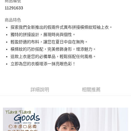
商品編號
超商取貨付款
11291633
LINE Pay
商品特色
Apple Pay
探索我們全新推出的假兩件式異布拼接橫條紋短袖上衣。
獨特的拼接設計，展現時尚與個性。
悠遊付
輕盈舒適的布料，讓您在夏日中自在無拘。
Google Pay
橫條紋的巧妙搭配，完美修飾身形，增添魅力。
這款上衣是您的必備單品，輕鬆搭配任何風格。
全盈+PAY
立即為您的衣櫥增添一抹亮眼色彩！
AFTEE先享後付
相關說明
【關於「AFTEE先享後付」】
ATM付款
AFTEE先享後付是「在收到商品之後才付款」的支付方式。 讓您購物簡單
詳細說明
相關推薦
便利好安心！
１．簡單：不需註冊會員、不需綁卡、不需儲值。
運送方式
２．便利：只要手機號碼，簡訊認證，即可結帳。
３．安心：先確認商品／服務後，再付款。
全家取貨付款
每筆NT$60，滿NT$1,800(含以上)免運費
【「AFTEE先享後付」結帳流程】
１．於結帳方式選擇「AFTEE先享後付」後，將跳轉至「AFTEE先享後付」
付款後全家取貨
結帳頁面，進行簡訊認證並確認金額後，即可完成結帳。