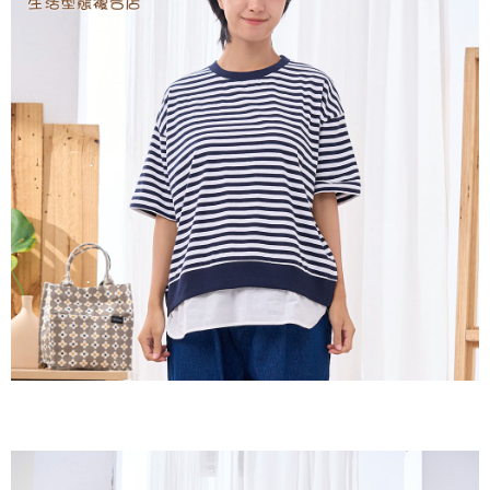
２．訂單成立數日內，您將收到繳費通知簡訊。
每筆NT$60，滿NT$1,800(含以上)免運費
３．收到繳費通知簡訊後14天內，點擊此簡訊中的連結，可透過四大超商／
ATM／網路銀行／等多元方式進行付款，方視為交易完成。
7-11取貨付款
※ 請注意：結帳手續完成當下不需立刻繳費，但若您需要取消訂單，請聯絡
每筆NT$60，滿NT$2,000(含以上)免運費
購買商品的店家。未經商家同意取消之訂單仍視為有效，需透過AFTEE先享
後付繳納相關費用。
付款後7-11取貨
※ 交易是否成功請以「AFTEE先享後付 」之結帳頁面顯示為準，若有關於
是否繳費成功／繳費後需取消欲退款等相關疑問，請聯繫「AFTEE先享後付
每筆NT$60，滿NT$2,000(含以上)免運費
客戶支援中心」
https://netprotections.freshdesk.com/support/home
黑貓宅急便(包裹尺寸60cm以下)
【注意事項】
１．透過由恩沛科技股份有限公司提供之「AFTEE先享後付」服務完成之交
每筆NT$100，滿NT$2,000(含以上)免運費
易，需依本服務之必要範圍內提供個人資料，並將交易相關給付款項請求債
權轉讓予恩沛科技股份有限公司。
黑貓宅急便(包裹尺寸90cm以下)
２．關於個人資料處理事宜，請瀏覽以下網址：
每筆NT$140，滿NT$2,000(含以上)免運費
https://aftee.tw/terms/#terms3
３．未成年的使用者請事先徵得法定代理人或監護人之同意方可使用
「AFTEE先享後付」，若未經同意申辦者引起之損失，本公司不負相關責
任。
４．使用「AFTEE先享後付」時，將依據個別帳號之用戶狀況，依本公司即
時審查核予不同之上限額度；若仍有額度不足之情形，本公司將視審查結果
請求用戶進行身份認證。
５．嚴禁一人註冊多個帳號或使用他人資訊註冊。若發現惡意使用之情形，
恩沛科技股份有限公司將有權停止該用戶之使用額度並採取法律行動。