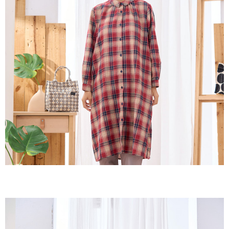
２．訂單成立數日內，您將收到繳費通知簡訊。
每筆NT$60，滿NT$1,800(含以上)免運費
３．收到繳費通知簡訊後14天內，點擊此簡訊中的連結，可透過四大超商／
ATM／網路銀行／等多元方式進行付款，方視為交易完成。
7-11取貨付款
※ 請注意：結帳手續完成當下不需立刻繳費，但若您需要取消訂單，請聯絡
每筆NT$60，滿NT$2,000(含以上)免運費
購買商品的店家。未經商家同意取消之訂單仍視為有效，需透過AFTEE先享
後付繳納相關費用。
付款後7-11取貨
※ 交易是否成功請以「AFTEE先享後付 」之結帳頁面顯示為準，若有關於
是否繳費成功／繳費後需取消欲退款等相關疑問，請聯繫「AFTEE先享後付
每筆NT$60，滿NT$2,000(含以上)免運費
客戶支援中心」
https://netprotections.freshdesk.com/support/home
黑貓宅急便(包裹尺寸60cm以下)
【注意事項】
１．透過由恩沛科技股份有限公司提供之「AFTEE先享後付」服務完成之交
每筆NT$100，滿NT$2,000(含以上)免運費
易，需依本服務之必要範圍內提供個人資料，並將交易相關給付款項請求債
權轉讓予恩沛科技股份有限公司。
黑貓宅急便(包裹尺寸90cm以下)
２．關於個人資料處理事宜，請瀏覽以下網址：
每筆NT$140，滿NT$2,000(含以上)免運費
https://aftee.tw/terms/#terms3
３．未成年的使用者請事先徵得法定代理人或監護人之同意方可使用
「AFTEE先享後付」，若未經同意申辦者引起之損失，本公司不負相關責
任。
４．使用「AFTEE先享後付」時，將依據個別帳號之用戶狀況，依本公司即
時審查核予不同之上限額度；若仍有額度不足之情形，本公司將視審查結果
請求用戶進行身份認證。
５．嚴禁一人註冊多個帳號或使用他人資訊註冊。若發現惡意使用之情形，
恩沛科技股份有限公司將有權停止該用戶之使用額度並採取法律行動。