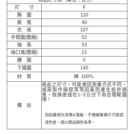
尺 寸
F
胸 圍
110
肩 寬
40
衣 長
107
手臂圍(整圈)
52
袖 長
53
袖口寬(整圈)
21
腰 圍
X
下擺圍
140
材 質
棉 100%
商品之尺寸，可能會因測量方式不同，
或是製作過程等等因素而產生些許誤
差，故誤差值在
1~3
公分下為合理範圍
唷！
備 註
因拍攝燈光效果&電腦、手機螢幕顯示可能造
成色差，請以實品顏色為準。