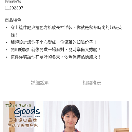
商品編號
超商取貨付款
11292397
LINE Pay
商品特色
Apple Pay
穿上這件經典撞色方格紋長袖洋裝，你就是秋冬時尚的超級英
雄！
悠遊付
翻領設計讓你不小心變成一位優雅的知識份子！
Google Pay
開釦的設計就像開啟一場派對，隨時準備大秀腿！
這件洋裝讓你在寒冷的冬天，依舊保持熱情如火！
全盈+PAY
AFTEE先享後付
相關說明
詳細說明
相關推薦
【關於「AFTEE先享後付」】
ATM付款
AFTEE先享後付是「在收到商品之後才付款」的支付方式。 讓您購物簡單
便利好安心！
１．簡單：不需註冊會員、不需綁卡、不需儲值。
運送方式
２．便利：只要手機號碼，簡訊認證，即可結帳。
３．安心：先確認商品／服務後，再付款。
全家取貨付款
每筆NT$60，滿NT$1,800(含以上)免運費
【「AFTEE先享後付」結帳流程】
１．於結帳方式選擇「AFTEE先享後付」後，將跳轉至「AFTEE先享後付」
付款後全家取貨
結帳頁面，進行簡訊認證並確認金額後，即可完成結帳。