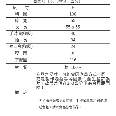
商品尺寸表（單位：公分）
尺 寸
F
胸 圍
108
肩 寬
55
衣 長
55 & 65
手臂圍(整圈)
40
袖 長
34
袖口寬(整圈)
24
腰 圍
X
下擺圍
116
材 質
棉 100%
商品之尺寸，可能會因測量方式不同，
或是製作過程等等因素而產生些許誤
差，故誤差值在
1~3
公分下為合理範圍
唷！
備 註
因拍攝燈光效果&電腦、手機螢幕顯示可能造
成色差，請以實品顏色為準。