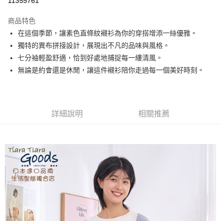
11355761
LINE Pay
商品特色
Apple Pay
在這個季節，讓素色直條紋襯衫為你的穿搭增添一絲優雅。
獨特的異布拼接設計，展現出不凡的品味與風格。
悠遊付
七分袖輕盈舒適，恰到好處地捕捉每一縷清風。
Google Pay
無論是約會還是休閒，讓這件襯衫陪你走過每一個美好時刻。
全盈+PAY
AFTEE先享後付
詳細說明
相關推薦
相關說明
【關於「AFTEE先享後付」】
ATM付款
AFTEE先享後付是「在收到商品之後才付款」的支付方式。 讓您購物簡單
便利好安心！
１．簡單：不需註冊會員、不需綁卡、不需儲值。
運送方式
２．便利：只要手機號碼，簡訊認證，即可結帳。
３．安心：先確認商品／服務後，再付款。
全家取貨付款
每筆NT$60，滿NT$1,800(含以上)免運費
【「AFTEE先享後付」結帳流程】
１．於結帳方式選擇「AFTEE先享後付」後，將跳轉至「AFTEE先享後付」
付款後全家取貨
結帳頁面，進行簡訊認證並確認金額後，即可完成結帳。
２．訂單成立數日內，您將收到繳費通知簡訊。
每筆NT$60，滿NT$1,800(含以上)免運費