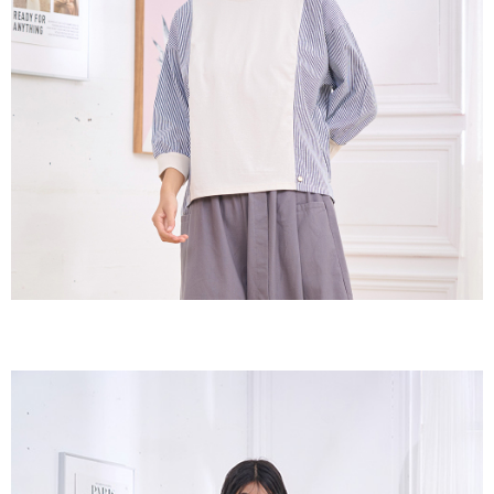
３．收到繳費通知簡訊後14天內，點擊此簡訊中的連結，可透過四大超商／
ATM／網路銀行／等多元方式進行付款，方視為交易完成。
7-11取貨付款
※ 請注意：結帳手續完成當下不需立刻繳費，但若您需要取消訂單，請聯絡
每筆NT$60，滿NT$2,000(含以上)免運費
購買商品的店家。未經商家同意取消之訂單仍視為有效，需透過AFTEE先享
後付繳納相關費用。
付款後7-11取貨
※ 交易是否成功請以「AFTEE先享後付 」之結帳頁面顯示為準，若有關於
是否繳費成功／繳費後需取消欲退款等相關疑問，請聯繫「AFTEE先享後付
每筆NT$60，滿NT$2,000(含以上)免運費
客戶支援中心」
https://netprotections.freshdesk.com/support/home
黑貓宅急便(包裹尺寸60cm以下)
【注意事項】
１．透過由恩沛科技股份有限公司提供之「AFTEE先享後付」服務完成之交
每筆NT$100，滿NT$2,000(含以上)免運費
易，需依本服務之必要範圍內提供個人資料，並將交易相關給付款項請求債
權轉讓予恩沛科技股份有限公司。
黑貓宅急便(包裹尺寸90cm以下)
２．關於個人資料處理事宜，請瀏覽以下網址：
每筆NT$140，滿NT$2,000(含以上)免運費
https://aftee.tw/terms/#terms3
３．未成年的使用者請事先徵得法定代理人或監護人之同意方可使用
「AFTEE先享後付」，若未經同意申辦者引起之損失，本公司不負相關責
任。
４．使用「AFTEE先享後付」時，將依據個別帳號之用戶狀況，依本公司即
時審查核予不同之上限額度；若仍有額度不足之情形，本公司將視審查結果
請求用戶進行身份認證。
５．嚴禁一人註冊多個帳號或使用他人資訊註冊。若發現惡意使用之情形，
恩沛科技股份有限公司將有權停止該用戶之使用額度並採取法律行動。