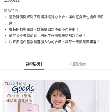
11356222
LINE Pay
商品特色
Apple Pay
這款雙側開衩刺字洞洞針織背心上衣，讓你在夏天也能保持涼
爽！
悠遊付
獨特的刺字設計，讓每個回頭率都不再是夢！
Google Pay
隨性又不失時尚感，搭配牛仔褲或短裙都超合適！
快來把這件當季精選加入你的衣櫃，讓每一天都充滿驚喜！
全盈+PAY
AFTEE先享後付
相關說明
詳細說明
相關推薦
【關於「AFTEE先享後付」】
ATM付款
AFTEE先享後付是「在收到商品之後才付款」的支付方式。 讓您購物簡單
便利好安心！
１．簡單：不需註冊會員、不需綁卡、不需儲值。
運送方式
２．便利：只要手機號碼，簡訊認證，即可結帳。
３．安心：先確認商品／服務後，再付款。
全家取貨付款
每筆NT$60，滿NT$1,800(含以上)免運費
【「AFTEE先享後付」結帳流程】
１．於結帳方式選擇「AFTEE先享後付」後，將跳轉至「AFTEE先享後付」
付款後全家取貨
結帳頁面，進行簡訊認證並確認金額後，即可完成結帳。
２．訂單成立數日內，您將收到繳費通知簡訊。
每筆NT$60，滿NT$1,800(含以上)免運費