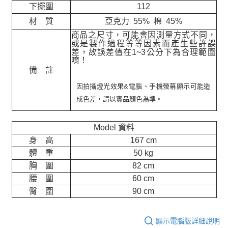
下擺圍
112
材 質
亞克力 55% 棉 45%
商品之尺寸，可能會因測量方式不同，
或是製作過程等等因素而產生些許誤
差，故誤差值在
1~3
公分下為合理範圍
唷！
備 註
因拍攝燈光效果&電腦、手機螢幕顯示可能造
成色差，請以實品顏色為準。
Model 資料
身 高
167 cm
體 重
50 kg
胸 圍
82 cm
腰 圍
60 cm
臀 圍
90 cm
顯示電腦版詳細說明