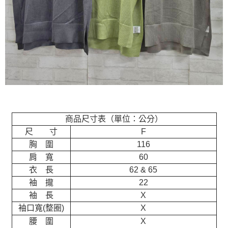
商品尺寸表（單位：公分）
尺 寸
F
胸 圍
116
肩 寬
60
衣 長
62 & 65
袖 攏
22
袖 長
X
袖口寬(整圈)
X
腰 圍
X