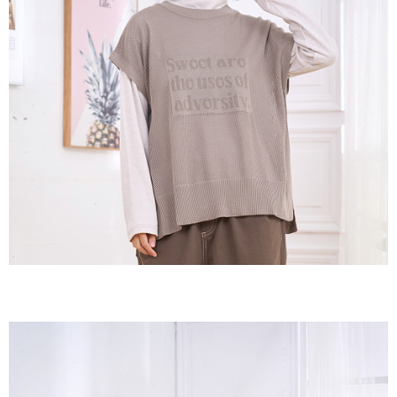
３．收到繳費通知簡訊後14天內，點擊此簡訊中的連結，可透過四大超商／
ATM／網路銀行／等多元方式進行付款，方視為交易完成。
7-11取貨付款
※ 請注意：結帳手續完成當下不需立刻繳費，但若您需要取消訂單，請聯絡
每筆NT$60，滿NT$2,000(含以上)免運費
購買商品的店家。未經商家同意取消之訂單仍視為有效，需透過AFTEE先享
後付繳納相關費用。
付款後7-11取貨
※ 交易是否成功請以「AFTEE先享後付 」之結帳頁面顯示為準，若有關於
是否繳費成功／繳費後需取消欲退款等相關疑問，請聯繫「AFTEE先享後付
每筆NT$60，滿NT$2,000(含以上)免運費
客戶支援中心」
https://netprotections.freshdesk.com/support/home
黑貓宅急便(包裹尺寸60cm以下)
【注意事項】
１．透過由恩沛科技股份有限公司提供之「AFTEE先享後付」服務完成之交
每筆NT$100，滿NT$2,000(含以上)免運費
易，需依本服務之必要範圍內提供個人資料，並將交易相關給付款項請求債
權轉讓予恩沛科技股份有限公司。
黑貓宅急便(包裹尺寸90cm以下)
２．關於個人資料處理事宜，請瀏覽以下網址：
每筆NT$140，滿NT$2,000(含以上)免運費
https://aftee.tw/terms/#terms3
３．未成年的使用者請事先徵得法定代理人或監護人之同意方可使用
「AFTEE先享後付」，若未經同意申辦者引起之損失，本公司不負相關責
任。
４．使用「AFTEE先享後付」時，將依據個別帳號之用戶狀況，依本公司即
時審查核予不同之上限額度；若仍有額度不足之情形，本公司將視審查結果
請求用戶進行身份認證。
５．嚴禁一人註冊多個帳號或使用他人資訊註冊。若發現惡意使用之情形，
恩沛科技股份有限公司將有權停止該用戶之使用額度並採取法律行動。